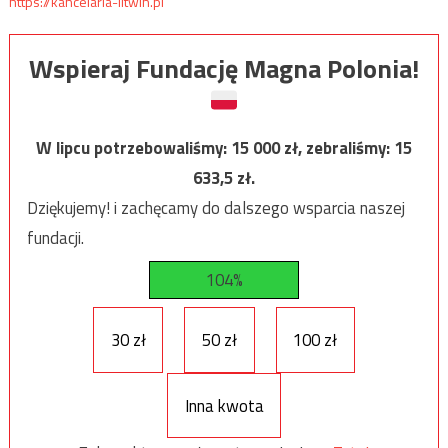
https://kancelaria-litwin.pl
Wspieraj Fundację Magna Polonia!
W lipcu potrzebowaliśmy:
15 000
zł, zebraliśmy:
15
633,5
zł.
Dziękujemy! i zachęcamy do dalszego wsparcia naszej
fundacji.
104%
30 zł
50 zł
100 zł
Inna kwota