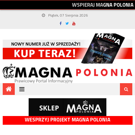
W
S
P
I
E
R
A
J
M
A
G
N
A
P
O
L
O
N
I
A
Piątek, 07 Sierpnia 2026
WESPRZYJ PROJEKT MAGNA POLONIA