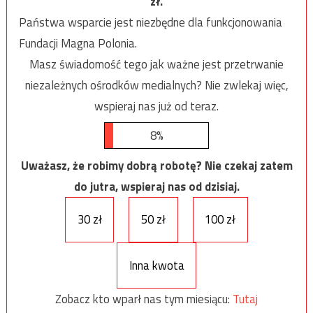
zł.
Państwa wsparcie jest niezbędne dla funkcjonowania
Fundacji Magna Polonia.
Masz świadomość tego jak ważne jest przetrwanie
niezależnych ośrodków medialnych? Nie zwlekaj więc,
wspieraj nas już od teraz.
8%
Uważasz, że robimy dobrą robotę? Nie czekaj zatem
do jutra, wspieraj nas od dzisiaj.
30 zł
50 zł
100 zł
Inna kwota
Zobacz kto wparł nas tym miesiącu:
Tutaj