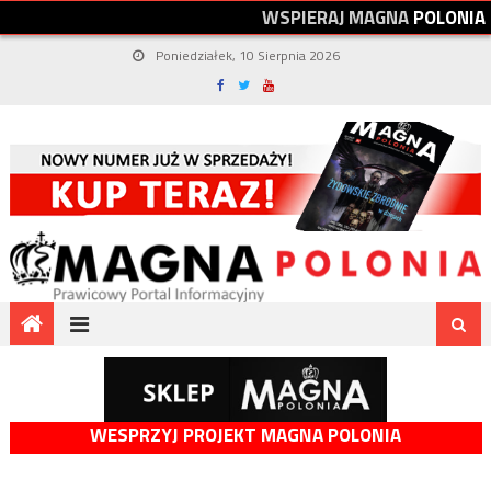
W
S
P
I
E
R
A
J
M
A
G
N
A
P
O
L
O
N
I
A
Poniedziałek, 10 Sierpnia 2026
WESPRZYJ PROJEKT MAGNA POLONIA