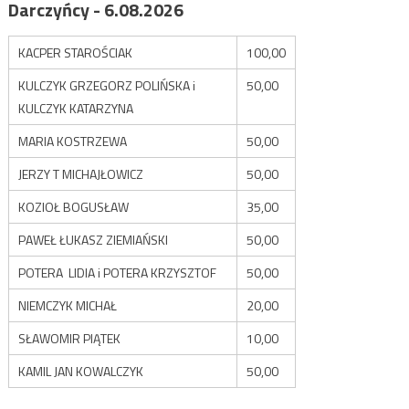
Darczyńcy - 6.08.2026
KACPER STAROŚCIAK
100,00
KULCZYK GRZEGORZ POLIŃSKA i
50,00
KULCZYK KATARZYNA
MARIA KOSTRZEWA
50,00
JERZY T MICHAJŁOWICZ
50,00
KOZIOŁ BOGUSŁAW
35,00
PAWEŁ ŁUKASZ ZIEMIAŃSKI
50,00
POTERA LIDIA i POTERA KRZYSZTOF
50,00
NIEMCZYK MICHAŁ
20,00
SŁAWOMIR PIĄTEK
10,00
KAMIL JAN KOWALCZYK
50,00