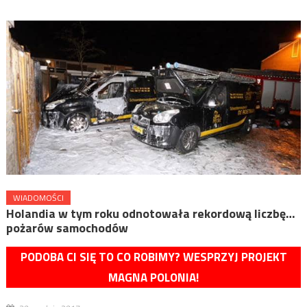
WIADOMOŚCI
Holandia w tym roku odnotowała rekordową liczbę…
pożarów samochodów
PODOBA CI SIĘ TO CO ROBIMY? WESPRZYJ PROJEKT
MAGNA POLONIA!