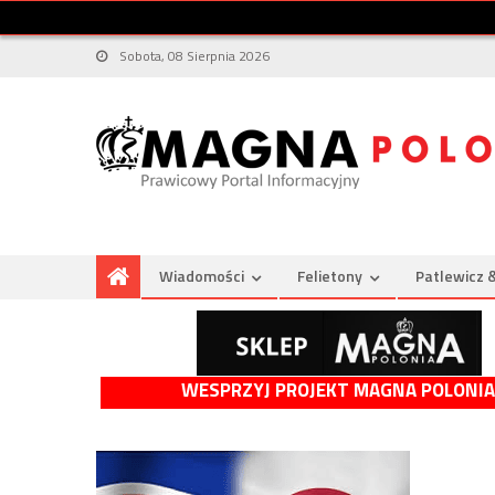
Sobota, 08 Sierpnia 2026
Wiadomości
Felietony
Patlewicz 
WESPRZYJ PROJEKT MAGNA POLONIA