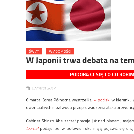
ŚWIAT
WIADOMOŚCI
W Japonii trwa debata na te
PODOBA CI SIĘ TO CO ROBI
13 marca 2017
6 marca Korea Północna wystrzeliła
4 pociski
w kierunku w
ewentualnych możliwości przeprowadzenia ataku prewency
Gabinet Shinzo Abe zaczął pracuje już nad planami, mając
Journal
podaje, że w połowie roku mają pojawić się ofic