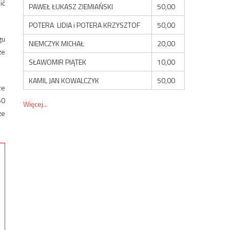
ić
PAWEŁ ŁUKASZ ZIEMIAŃSKI
50,00
POTERA LIDIA i POTERA KRZYSZTOF
50,00
gu
NIEMCZYK MICHAŁ
20,00
że
SŁAWOMIR PIĄTEK
10,00
KAMIL JAN KOWALCZYK
50,00
ze
50
Więcej...
że