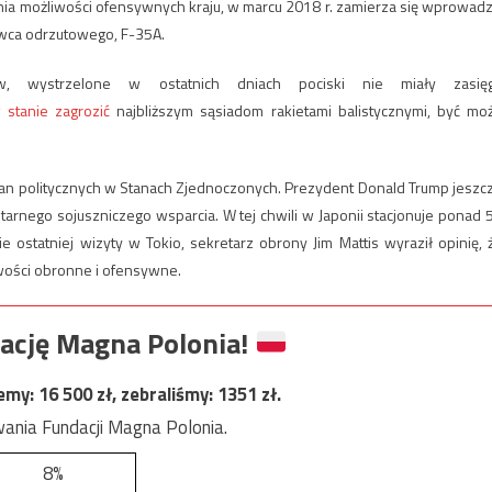
enia możliwości ofensywnych kraju, w marcu 2018 r. zamierza się wprowadz
wca odrzutowego, F-35A.
tów, wystrzelone w ostatnich dniach pociski nie miały zasię
 stanie zagrozić
najbliższym sąsiadom rakietami balistycznymi, być mo
n politycznych w Stanach Zjednoczonych. Prezydent Donald Trump jeszc
itarnego sojuszniczego wsparcia. W tej chwili w Japonii stacjonuje ponad 
 ostatniej wizyty w Tokio, sekretarz obrony Jim Mattis wyraził opinię, 
wości obronne i ofensywne.
ację Magna Polonia!
jemy:
16 500
zł, zebraliśmy:
1351
zł.
ania Fundacji Magna Polonia.
8%