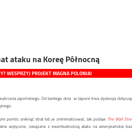
mat ataku na Koreę Północną
MY? WESPRZYJ PROJEKT MAGNA POLONIA!
ybrzeża japońskiego. Od tamtego dnia w Japonii trwa dyskusja dotyczą
jnego.
ymi pomóc uniknąć strat lub je zminimalizować. Jak podaje
The Wall Stre
jalne wytyczne, związane z ewentualnością ataku na amerykańskie baz