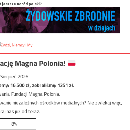
t jeszcze naród polski?
ację Magna Polonia!
Sierpień 2026
jemy:
16 500
zł, zebraliśmy:
1351
zł.
ania Fundacji Magna Polonia.
anie niezależnych ośrodków medialnych? Nie zwlekaj więc,
raj nas już od teraz.
8%