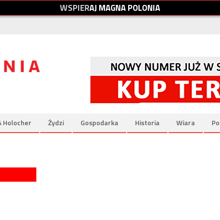
W
S
P
I
E
R
A
J
M
A
G
N
A
P
O
L
O
N
I
A
& Holocher
Żydzi
Gospodarka
Historia
Wiara
Po