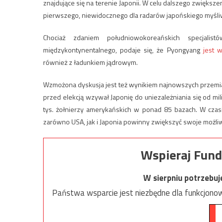
znajdujące się na terenie Japonii. W celu dalszego zwiększ
pierwszego, niewidocznego dla radarów japońskiego myśli
Chociaż zdaniem południowokoreańskich specjalis
międzykontynentalnego, podaje się, że Pyongyang
jest w
również z ładunkiem jądrowym.
Wzmożona dyskusja jest też wynikiem najnowszych przemia
przed elekcją wzywał Japonię do uniezależniania się od mil
tys. żołnierzy amerykańskich w ponad 85 bazach. W czasie
zarówno USA, jak i Japonia powinny zwiększyć swoje możli
Wspieraj Fund
W sierpniu potrzebu
Państwa wsparcie jest niezbędne dla funkcjonow