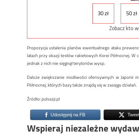
30 zł
50 zł
Zobacz kto w
Propozycja ustalenia planów ewentualnego ataku prewency
latach przy okazji testów rakietowych Korei Północnej. W
jednak z nich nie sięgnął terytoriów wysp.
Dalsze zwiększanie możliwości ofensywnych w Japonii moż
Północnej, których bazy także znajdą się w zasięgu działań.
Źródło: pulsazji.pl
Udostępnij na FB
Twee
Wspieraj niezależne wydaw