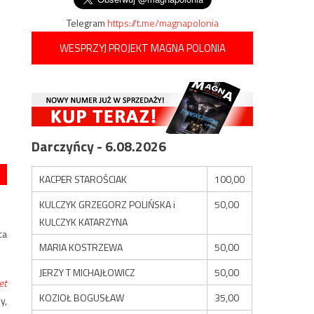
Telegram
https://t.me/magnapolonia
WESPRZYJ PROJEKT MAGNA POLONIA
Darczyńcy - 6.08.2026
KACPER STAROŚCIAK
100,00
KULCZYK GRZEGORZ POLIŃSKA i
50,00
KULCZYK KATARZYNA
ca
MARIA KOSTRZEWA
50,00
JERZY T MICHAJŁOWICZ
50,00
et
KOZIOŁ BOGUSŁAW
35,00
y,