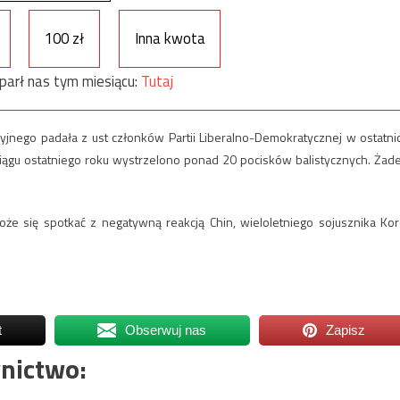
100 zł
Inna kwota
parł nas tym miesiącu:
Tutaj
jnego padała z ust członków Partii Liberalno-Demokratycznej w ostatni
 ciągu ostatniego roku wystrzelono ponad 20 pocisków balistycznych. Żad
e się spotkać z negatywną reakcją Chin, wieloletniego sojusznika Kor
t
Obserwuj nas
Zapisz
nictwo: