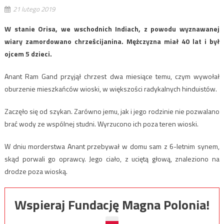
21 lutego 2019
W stanie Orisa, we wschodnich Indiach, z powodu wyznawanej
wiary zamordowano chrześcijanina. Mężczyzna miał 40 lat i był
ojcem 5 dzieci.
Anant Ram Gand przyjął chrzest dwa miesiące temu, czym wywołał
oburzenie mieszkańców wioski, w większości radykalnych hinduistów.
Zaczęło się od szykan. Zarówno jemu, jak i jego rodzinie nie pozwalano
brać wody ze wspólnej studni. Wyrzucono ich poza teren wioski.
W dniu morderstwa Anant przebywał w domu sam z 6-letnim synem,
skąd porwali go oprawcy. Jego ciało, z uciętą głową, znaleziono na
drodze poza wioską.
Wspieraj Fundację Magna Polonia!