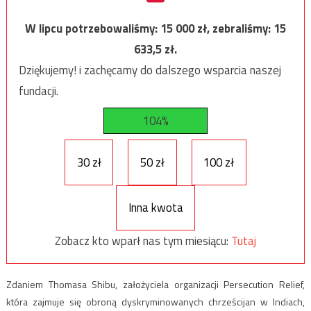
W lipcu potrzebowaliśmy:
15 000
zł, zebraliśmy:
15
633,5
zł.
Dziękujemy! i zachęcamy do dalszego wsparcia naszej
fundacji.
104%
30 zł
50 zł
100 zł
Inna kwota
Zobacz kto wparł nas tym miesiącu:
Tutaj
Zdaniem Thomasa Shibu, założyciela organizacji Persecution Relief,
która zajmuje się obroną dyskryminowanych chrześcijan w Indiach,