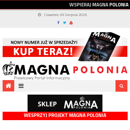
W
S
P
I
E
R
A
J
M
A
G
N
A
P
O
L
O
N
I
A
Czwartek, 06 Sierpnia 2026
WESPRZYJ PROJEKT MAGNA POLONIA