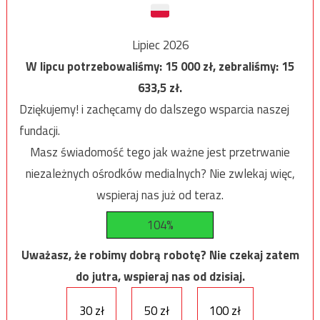
Lipiec 2026
W lipcu potrzebowaliśmy:
15 000
zł, zebraliśmy:
15
633,5
zł.
Dziękujemy! i zachęcamy do dalszego wsparcia naszej
fundacji.
Masz świadomość tego jak ważne jest przetrwanie
niezależnych ośrodków medialnych? Nie zwlekaj więc,
wspieraj nas już od teraz.
104%
Uważasz, że robimy dobrą robotę? Nie czekaj zatem
do jutra, wspieraj nas od dzisiaj.
30 zł
50 zł
100 zł