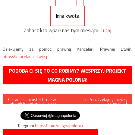
Inna kwota
Zobacz kto wparł nas tym miesiącu:
Tutaj
Dziękujemy za pomoc prawną Kancelarii Prawnej Litwin:
https://kancelaria-litwin.pl
PODOBA CI SIĘ TO CO ROBIMY? WESPRZYJ PROJEKT
MAGNA POLONIA!
Nawigacja
Izraelski minister brnie w
Le Pen. Czytajmy między
słowami!
antypolską retorykę i coraz
wpisu
bardziej się nakręca
Telegram
https://t.me/magnapolonia