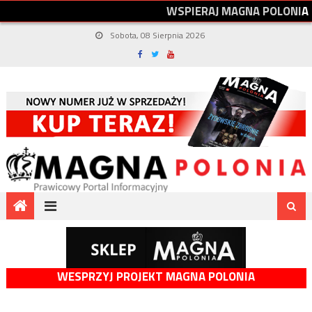
W
S
P
I
E
R
A
J
M
A
G
N
A
P
O
L
O
N
I
A
Sobota, 08 Sierpnia 2026
WESPRZYJ PROJEKT MAGNA POLONIA