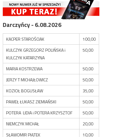
Darczyńcy - 6.08.2026
KACPER STAROŚCIAK
100,00
KULCZYK GRZEGORZ POLIŃSKA i
50,00
KULCZYK KATARZYNA
MARIA KOSTRZEWA
50,00
JERZY T MICHAJŁOWICZ
50,00
KOZIOŁ BOGUSŁAW
35,00
PAWEŁ ŁUKASZ ZIEMIAŃSKI
50,00
POTERA LIDIA i POTERA KRZYSZTOF
50,00
NIEMCZYK MICHAŁ
20,00
SŁAWOMIR PIĄTEK
10,00