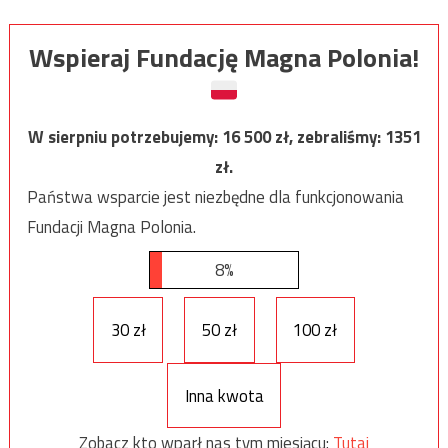
Wspieraj Fundację Magna Polonia!
W sierpniu potrzebujemy:
16 500
zł, zebraliśmy:
1351
zł.
Państwa wsparcie jest niezbędne dla funkcjonowania
Fundacji Magna Polonia.
8%
30 zł
50 zł
100 zł
Inna kwota
Zobacz kto wparł nas tym miesiącu:
Tutaj