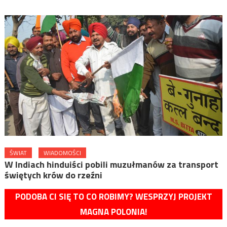
ŚWIAT
WIADOMOŚCI
W Indiach hinduiści pobili muzułmanów za transport
świętych krów do rzeźni
PODOBA CI SIĘ TO CO ROBIMY? WESPRZYJ PROJEKT
MAGNA POLONIA!