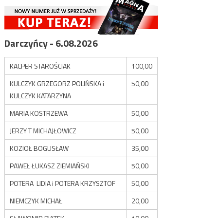
Darczyńcy - 6.08.2026
KACPER STAROŚCIAK
100,00
KULCZYK GRZEGORZ POLIŃSKA i
50,00
KULCZYK KATARZYNA
MARIA KOSTRZEWA
50,00
JERZY T MICHAJŁOWICZ
50,00
KOZIOŁ BOGUSŁAW
35,00
PAWEŁ ŁUKASZ ZIEMIAŃSKI
50,00
POTERA LIDIA i POTERA KRZYSZTOF
50,00
NIEMCZYK MICHAŁ
20,00