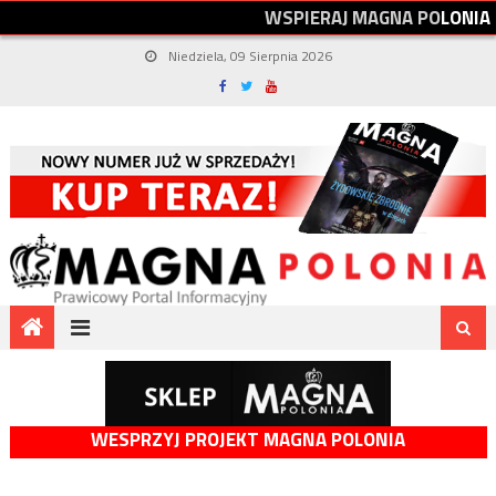
W
S
P
I
E
R
A
J
M
A
G
N
A
P
O
L
O
N
I
A
Niedziela, 09 Sierpnia 2026
WESPRZYJ PROJEKT MAGNA POLONIA