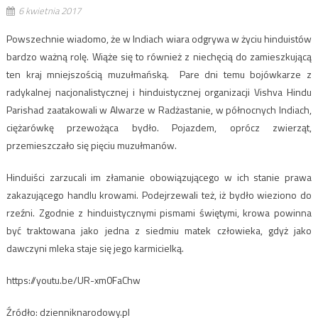
6 kwietnia 2017
Powszechnie wiadomo, że w Indiach wiara odgrywa w życiu hinduistów
bardzo ważną rolę. Wiąże się to również z niechęcią do zamieszkującą
ten kraj mniejszością muzułmańską. Pare dni temu bojówkarze z
radykalnej nacjonalistycznej i hinduistycznej organizacji Vishva Hindu
Parishad zaatakowali w Alwarze w Radżastanie, w północnych Indiach,
ciężarówkę przewożąca bydło. Pojazdem, oprócz zwierząt,
przemieszczało się pięciu muzułmanów.
Hinduiści zarzucali im złamanie obowiązującego w ich stanie prawa
zakazującego handlu krowami. Podejrzewali też, iż bydło wieziono do
rzeźni. Zgodnie z hinduistycznymi pismami świętymi, krowa powinna
być traktowana jako jedna z siedmiu matek człowieka, gdyż jako
dawczyni mleka staje się jego karmicielką.
https://youtu.be/UR-xm0FaChw
Źródło: dzienniknarodowy.pl