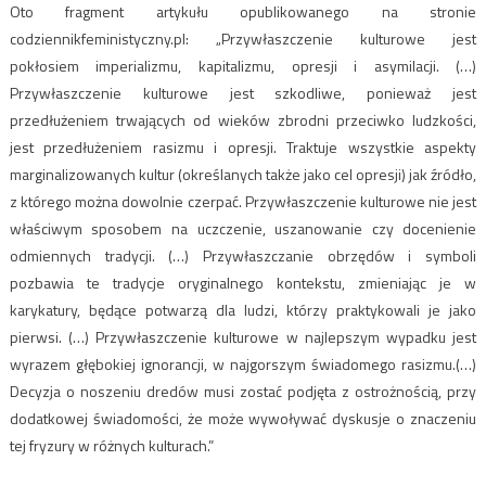
Oto fragment artykułu opublikowanego na stronie
codziennikfeministyczny.pl: „Przywłaszczenie kulturowe jest
pokłosiem imperializmu, kapitalizmu, opresji i asymilacji. (…)
Przywłaszczenie kulturowe jest szkodliwe, ponieważ jest
przedłużeniem trwających od wieków zbrodni przeciwko ludzkości,
jest przedłużeniem rasizmu i opresji. Traktuje wszystkie aspekty
marginalizowanych kultur (określanych także jako cel opresji) jak źródło,
z którego można dowolnie czerpać. Przywłaszczenie kulturowe nie jest
właściwym sposobem na uczczenie, uszanowanie czy docenienie
odmiennych tradycji. (…) Przywłaszczanie obrzędów i symboli
pozbawia te tradycje oryginalnego kontekstu, zmieniając je w
karykatury, będące potwarzą dla ludzi, którzy praktykowali je jako
pierwsi. (…) Przywłaszczenie kulturowe w najlepszym wypadku jest
wyrazem głębokiej ignorancji, w najgorszym świadomego rasizmu.(…)
Decyzja o noszeniu dredów musi zostać podjęta z ostrożnością, przy
dodatkowej świadomości, że może wywoływać dyskusje o znaczeniu
tej fryzury w różnych kulturach.”