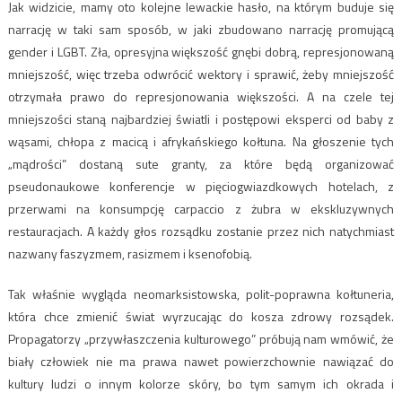
Jak widzicie, mamy oto kolejne lewackie hasło, na którym buduje się
narrację w taki sam sposób, w jaki zbudowano narrację promującą
gender i LGBT. Zła, opresyjna większość gnębi dobrą, represjonowaną
mniejszość, więc trzeba odwrócić wektory i sprawić, żeby mniejszość
otrzymała prawo do represjonowania większości. A na czele tej
mniejszości staną najbardziej światli i postępowi eksperci od baby z
wąsami, chłopa z macicą i afrykańskiego kołtuna. Na głoszenie tych
„mądrości” dostaną sute granty, za które będą organizować
pseudonaukowe konferencje w pięciogwiazdkowych hotelach, z
przerwami na konsumpcję carpaccio z żubra w ekskluzywnych
restauracjach. A każdy głos rozsądku zostanie przez nich natychmiast
nazwany faszyzmem, rasizmem i ksenofobią.
Tak właśnie wygląda neomarksistowska, polit-poprawna kołtuneria,
która chce zmienić świat wyrzucając do kosza zdrowy rozsądek.
Propagatorzy „przywłaszczenia kulturowego” próbują nam wmówić, że
biały człowiek nie ma prawa nawet powierzchownie nawiązać do
kultury ludzi o innym kolorze skóry, bo tym samym ich okrada i