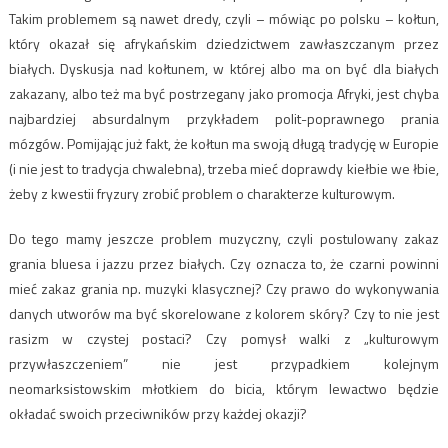
Takim problemem są nawet dredy, czyli – mówiąc po polsku – kołtun,
który okazał się afrykańskim dziedzictwem zawłaszczanym przez
białych. Dyskusja nad kołtunem, w której albo ma on być dla białych
zakazany, albo też ma być postrzegany jako promocja Afryki, jest chyba
najbardziej absurdalnym przykładem polit-poprawnego prania
mózgów. Pomijając już fakt, że kołtun ma swoją długą tradycję w Europie
(i nie jest to tradycja chwalebna), trzeba mieć doprawdy kiełbie we łbie,
żeby z kwestii fryzury zrobić problem o charakterze kulturowym.
Do tego mamy jeszcze problem muzyczny, czyli postulowany zakaz
grania bluesa i jazzu przez białych. Czy oznacza to, że czarni powinni
mieć zakaz grania np. muzyki klasycznej? Czy prawo do wykonywania
danych utworów ma być skorelowane z kolorem skóry? Czy to nie jest
rasizm w czystej postaci? Czy pomysł walki z „kulturowym
przywłaszczeniem” nie jest przypadkiem kolejnym
neomarksistowskim młotkiem do bicia, którym lewactwo będzie
okładać swoich przeciwników przy każdej okazji?