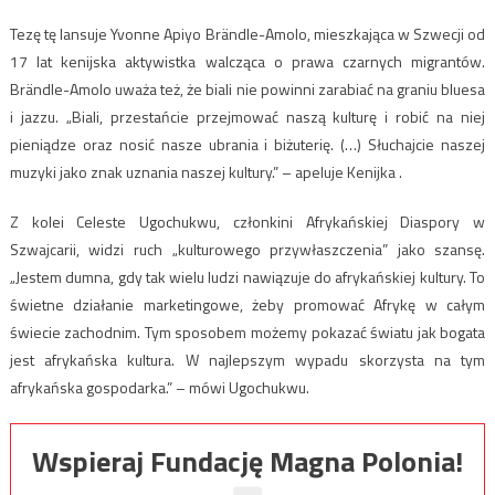
Tezę tę lansuje Yvonne Apiyo Brändle-Amolo, mieszkająca w Szwecji od
17 lat kenijska aktywistka walcząca o prawa czarnych migrantów.
Brändle-Amolo uważa też, że biali nie powinni zarabiać na graniu bluesa
i jazzu. „Biali, przestańcie przejmować naszą kulturę i robić na niej
pieniądze oraz nosić nasze ubrania i biżuterię. (…) Słuchajcie naszej
muzyki jako znak uznania naszej kultury.” – apeluje Kenijka .
Z kolei Celeste Ugochukwu, członkini Afrykańskiej Diaspory w
Szwajcarii, widzi ruch „kulturowego przywłaszczenia” jako szansę.
„Jestem dumna, gdy tak wielu ludzi nawiązuje do afrykańskiej kultury. To
świetne działanie marketingowe, żeby promować Afrykę w całym
świecie zachodnim. Tym sposobem możemy pokazać światu jak bogata
jest afrykańska kultura. W najlepszym wypadu skorzysta na tym
afrykańska gospodarka.” – mówi Ugochukwu.
Wspieraj Fundację Magna Polonia!