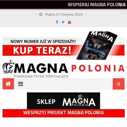
W
S
P
I
E
R
A
J
M
A
G
N
A
P
O
L
O
N
I
A
Piątek, 07 Sierpnia 2026
WESPRZYJ PROJEKT MAGNA POLONIA