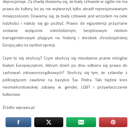
deprecjonuje. Za chwilę dowiemy się, że biały człowiek w ogóle nie ma
prawa do kultury, bo jej nie wytworzył, tylko ukradł represjonowanym
mniejszościom. Dowiemy się, że biały człowiek jest wrzodem na ciele
ludzkości i należy się go pozbyć. Prawo do egzystencji przyznane
zostanie wyłącznie odmóżdżonym, bezpłciowym istotom
transgenderowym plującym na historię i dorobek chrześcijańskiej
Europy jako na symbol opresji.
Czym to się skończy? Czym skończy się nieustanne pranie mózgów
białym Europejczykom, którym dzień po dniu odbiera się prawo do
zachowań zdroworozsądkowych? Skończy się tym, że sztandar z
półksiężycem zawiśnie na bazylice Św. Piotra. Taki będzie kres
neomarksistowskiej zabawy w gender, LGBT i przywłaszczenie
kulturowe.
Źródlo: wprawo.pl