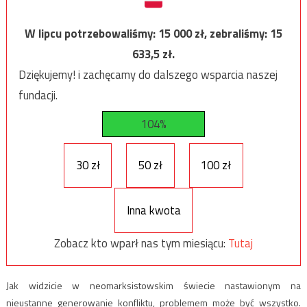
W lipcu potrzebowaliśmy:
15 000
zł, zebraliśmy:
15
633,5
zł.
Dziękujemy! i zachęcamy do dalszego wsparcia naszej
fundacji.
104%
30 zł
50 zł
100 zł
Inna kwota
Zobacz kto wparł nas tym miesiącu:
Tutaj
Jak widzicie w neomarksistowskim świecie nastawionym na
nieustanne generowanie konfliktu, problemem może być wszystko.