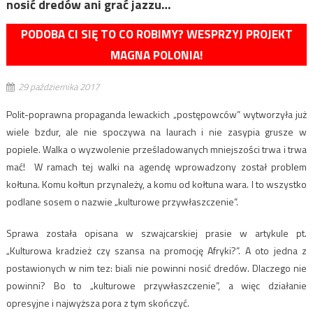
nosić dredów ani grać jazzu…
PODOBA CI SIĘ TO CO ROBIMY? WESPRZYJ PROJEKT
MAGNA POLONIA!
29 października 2017
Polit-poprawna propaganda lewackich „postępowców” wytworzyła już
wiele bzdur, ale nie spoczywa na laurach i nie zasypia grusze w
popiele. Walka o wyzwolenie prześladowanych mniejszości trwa i trwa
mać! W ramach tej walki na agendę wprowadzony został problem
kołtuna. Komu kołtun przynależy, a komu od kołtuna wara. I to wszystko
podlane sosem o nazwie „kulturowe przywłaszczenie”.
Sprawa została opisana w szwajcarskiej prasie w artykule pt.
„Kulturowa kradzież czy szansa na promocję Afryki?”. A oto jedna z
postawionych w nim tez: biali nie powinni nosić dredów. Dlaczego nie
powinni? Bo to „kulturowe przywłaszczenie”, a więc działanie
opresyjne i najwyższa pora z tym skończyć.