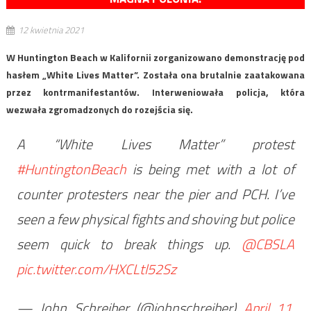
12 kwietnia 2021
W Huntington Beach w Kalifornii zorganizowano demonstrację pod
hasłem „White Lives Matter”. Została ona brutalnie zaatakowana
przez kontrmanifestantów. Interweniowała policja, która
wezwała zgromadzonych do rozejścia się.
A “White Lives Matter” protest
#HuntingtonBeach
is being met with a lot of
counter protesters near the pier and PCH. I’ve
seen a few physical fights and shoving but police
seem quick to break things up.
@CBSLA
pic.twitter.com/HXCLtl52Sz
— John Schreiber (@johnschreiber)
April 11,