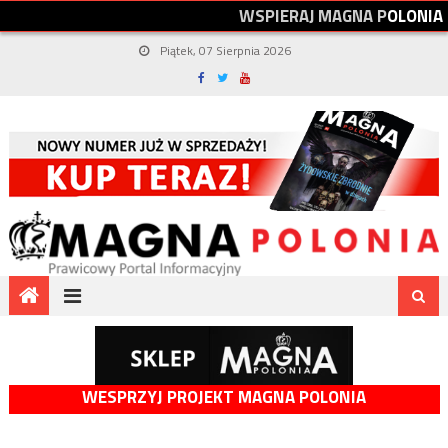
W
S
P
I
E
R
A
J
M
A
G
N
A
P
O
L
O
N
I
A
Piątek, 07 Sierpnia 2026
WESPRZYJ PROJEKT MAGNA POLONIA