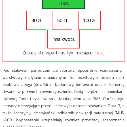
104%
30 zł
50 zł
100 zł
Inna kwota
Zobacz kto wparł nas tym miesiącu:
Tutaj
Pod stalowym pancerzem transportera, opcjonalnie wzmacnianym
warstwowymi płytami ceramicznymi i kompozytowymi, zmieści się 3
osobowa załoga (dowódca, działonowy, kierowca) oraz 6 żołnierzy
desantu w pełnym bojowym rynsztunku. Będą urządzenia komunikacji
cyfrowej Fonet i systemy zarządzania polem walki BMS. Oprócz tego
sensory ostrzegające przed laserowym opromieniowaniem Obra-3, a
także licencyjny, amerykański odbiornik nawigacji satelitarnej TALIN
5000. Wyposażenie uzupełniają również przyrządy rozpoznania
skażeń PIMCO Chardes II.