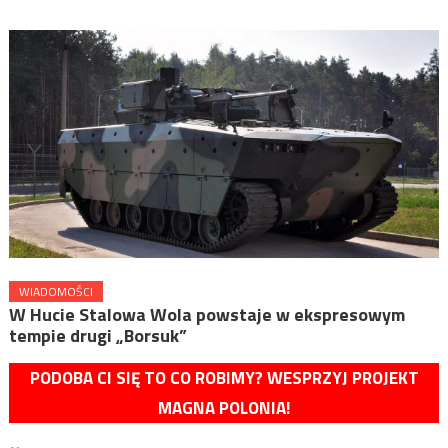
WIADOMOŚCI
W Hucie Stalowa Wola powstaje w ekspresowym
tempie drugi „Borsuk”
PODOBA CI SIĘ TO CO ROBIMY? WESPRZYJ PROJEKT
MAGNA POLONIA!