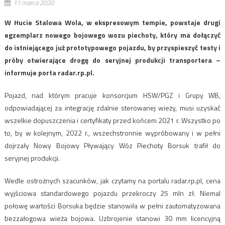
11 marca 2020
W Hucie Stalowa Wola, w ekspresowym tempie, powstaje drugi
egzemplarz nowego bojowego wozu piechoty, który ma dołączyć
do istniejącego już prototypowego pojazdu, by przyspieszyć testy i
próby otwierające drogę do seryjnej produkcji transportera –
informuje porta radar.rp.pl.
Pojazd, nad którym pracuje konsorcjum HSW/PGZ i Grupy WB,
odpowiadającej za integrację zdalnie sterowanej wieży, musi uzyskać
wszelkie dopuszczenia i certyfikaty przed końcem 2021 r. Wszystko po
to, by w kolejnym, 2022 r., wszechstronnie wypróbowany i w pełni
dojrzały Nowy Bojowy Pływający Wóz Piechoty Borsuk trafił do
seryjnej produkcji.
Wedle ostrożnych szacunków, jak czytamy na portalu radar.rp.pl, cena
wyjściowa standardowego pojazdu przekroczy 25 mln zł. Niemal
połowę wartości Borsuka będzie stanowiła w pełni zautomatyzowana
bezzałogowa wieża bojowa. Uzbrojenie stanowi 30 mm licencyjną