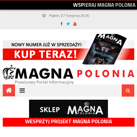
W
S
P
I
E
R
A
J
M
A
G
N
A
P
O
L
O
N
I
A
Piątek, 07 Sierpnia 2026
WESPRZYJ PROJEKT MAGNA POLONIA