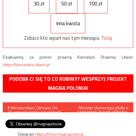
30 zł
50 zł
100 zł
Inna kwota
Zobacz kto wparł nas tym miesiącu:
Tutaj
Dziękujemy za pomoc prawną Kancelarii Prawnej Litwin:
https://kancelaria-litwin.pl
PODOBA CI SIĘ TO CO ROBIMY? WESPRZYJ PROJEKT
MAGNA POLONIA!
Nawigacja
Ministerstwo Zdrowia: Do
Minister dementuje plotki o
zamknięciu dużych sklepów.
31 wzrosła liczba zarażonych
„Działają i będą działać
wpisu
koronawirusem w Polsce
normalnie”
Telegram
https://t.me/magnapolonia