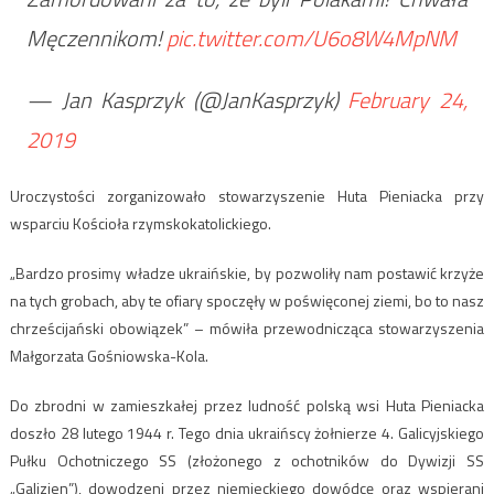
Męczennikom!
pic.twitter.com/U6o8W4MpNM
— Jan Kasprzyk (@JanKasprzyk)
February 24,
2019
Uroczystości zorganizowało stowarzyszenie Huta Pieniacka przy
wsparciu Kościoła rzymskokatolickiego.
„Bardzo prosimy władze ukraińskie, by pozwoliły nam postawić krzyże
na tych grobach, aby te ofiary spoczęły w poświęconej ziemi, bo to nasz
chrześcijański obowiązek” – mówiła przewodnicząca stowarzyszenia
Małgorzata Gośniowska-Kola.
Do zbrodni w zamieszkałej przez ludność polską wsi Huta Pieniacka
doszło 28 lutego 1944 r. Tego dnia ukraińscy żołnierze 4. Galicyjskiego
Pułku Ochotniczego SS (złożonego z ochotników do Dywizji SS
„Galizien”), dowodzeni przez niemieckiego dowódcę oraz wspierani