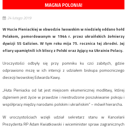
MAGNA POLONIA!
24 lutego 2019
W Hucie Pieniackiej w obwodzie lwowskim w niedzielę oddano hołd
Polakom, pomordowanym w 1944 r. przez ukraińskich żołnierzy
dywizji SS Galizien. W tym roku mija 75. rocznica tej zbrodni. Jej
ofiary upamiętnili ich bliscy z Polski oraz żyjący na Ukrainie Polacy.
Uroczystości odbyły się przy pomniku ku czci zabitych, gdzie
odprawiono mszę w ich intencji z udziałem biskupa pomocniczego
diecezji lwowskiej Edwarda Kawy.
„Huta Pieniacka od lat jest miejscem ekumenicznej modlitwy, której
dążeniem jest życie w prawdzie i niestrudzone poszukiwanie pokoju i
współpracy między narodami: polskim i ukraińskim” – mówił hierarcha.
W uroczystościach wzięli udział sekretarz stanu w Kancelarii
Prezydenta RP Adam Kwiatkowski i wiceminister spraw zagranicznych