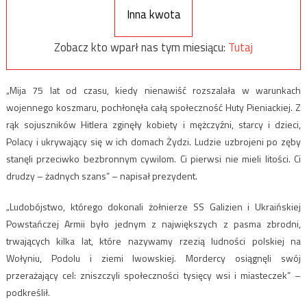
Inna kwota
Zobacz kto wparł nas tym miesiącu:
Tutaj
„Mija 75 lat od czasu, kiedy nienawiść rozszalała w warunkach
wojennego koszmaru, pochłonęła całą społeczność Huty Pieniackiej. Z
rąk sojuszników Hitlera zginęły kobiety i mężczyźni, starcy i dzieci,
Polacy i ukrywający się w ich domach Żydzi. Ludzie uzbrojeni po zęby
stanęli przeciwko bezbronnym cywilom. Ci pierwsi nie mieli litości. Ci
drudzy – żadnych szans” – napisał prezydent.
„Ludobójstwo, którego dokonali żołnierze SS Galizien i Ukraińskiej
Powstańczej Armii było jednym z największych z pasma zbrodni,
trwających kilka lat, które nazywamy rzezią ludności polskiej na
Wołyniu, Podolu i ziemi lwowskiej. Mordercy osiągnęli swój
przerażający cel: zniszczyli społeczności tysięcy wsi i miasteczek” –
podkreślił.