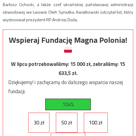
Bartosz Cichocki, a także szef ukraińskiej państwowej administracji
obwodowej we Lwowie Ołeh Syniutka. Kwiatkowski odczytał list, który
wystosował prezydent RP Andrzej Duda.
Wspieraj Fundację Magna Polonia!
W lipcu potrzebowaliśmy:
15 000
zł, zebraliśmy:
15
633,5
zł.
Dziękujemy! i zachęcamy do dalszego wsparcia naszej
fundacji.
104%
30 zł
50 zł
100 zł