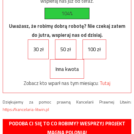
wspieraj nas już od teraz.
104%
Uważasz, że robimy dobrą robotę? Nie czekaj zatem
do jutra, wspieraj nas od dzisiaj.
30 zł
50 zł
100 zł
Inna kwota
Zobacz kto wparł nas tym miesiącu:
Tutaj
Dziękujemy za pomoc prawną Kancelarii Prawnej Litwin:
https://kancelaria-litwin.pl
PODOBA CI SIĘ TO CO ROBIMY? WESPRZYJ PROJEKT
MAGNA POLONIA!