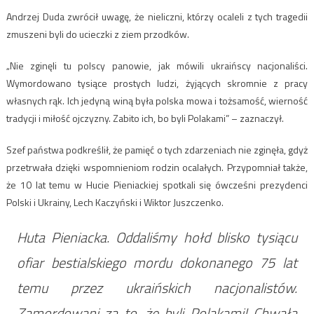
Andrzej Duda zwrócił uwagę, że nieliczni, którzy ocaleli z tych tragedii
zmuszeni byli do ucieczki z ziem przodków.
„Nie zginęli tu polscy panowie, jak mówili ukraińscy nacjonaliści.
Wymordowano tysiące prostych ludzi, żyjących skromnie z pracy
własnych rąk. Ich jedyną winą była polska mowa i tożsamość, wierność
tradycji i miłość ojczyzny. Zabito ich, bo byli Polakami” – zaznaczył.
Szef państwa podkreślił, że pamięć o tych zdarzeniach nie zginęła, gdyż
przetrwała dzięki wspomnieniom rodzin ocalałych. Przypomniał także,
że 10 lat temu w Hucie Pieniackiej spotkali się ówcześni prezydenci
Polski i Ukrainy, Lech Kaczyński i Wiktor Juszczenko.
Huta Pieniacka. Oddaliśmy hołd blisko tysiącu
ofiar bestialskiego mordu dokonanego 75 lat
temu przez ukraińskich nacjonalistów.
Zamordowani za to, że byli Polakami! Chwała