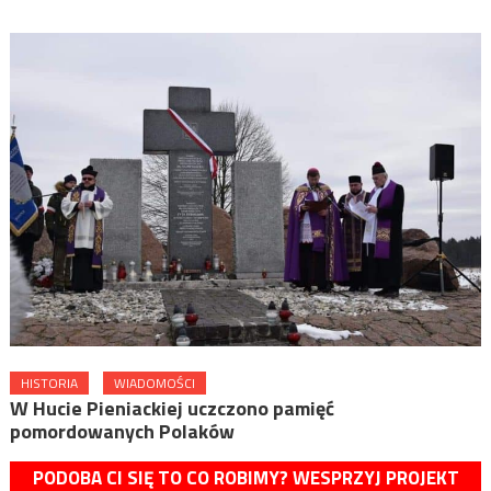
HISTORIA
WIADOMOŚCI
W Hucie Pieniackiej uczczono pamięć
pomordowanych Polaków
PODOBA CI SIĘ TO CO ROBIMY? WESPRZYJ PROJEKT