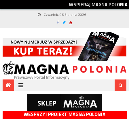
W
S
P
I
E
R
A
J
M
A
G
N
A
P
O
L
O
N
I
A
Czwartek, 06 Sierpnia 2026
WESPRZYJ PROJEKT MAGNA POLONIA