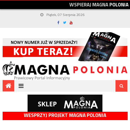
W
S
P
I
E
R
A
J
M
A
G
N
A
P
O
L
O
N
I
A
Piątek, 07 Sierpnia 2026
WESPRZYJ PROJEKT MAGNA POLONIA