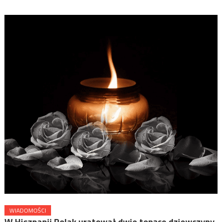
WIADOMOŚCI
W Hiszpanii Polak uratował dwie tonące dziewczyny,