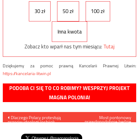
30 zł
50 zł
100 zł
Inna kwota
Zobacz kto wparł nas tym miesiącu:
Tutaj
Dziękujemy za pomoc prawną Kancelarii Prawnej Litwin:
https://kancelaria-litwin.pl
PODOBA CI SIĘ TO CO ROBIMY? WESPRZYJ PROJEKT
MAGNA POLONIA!
Nawigacja
Dlaczego Polacy protestują
Most pontonowy
prawdopodobnie będzie
przeciw ideologii lesbijek,
gotowy we wtorek
wpisu
gejów, osób biseksualnych i
osób transpłciowych?