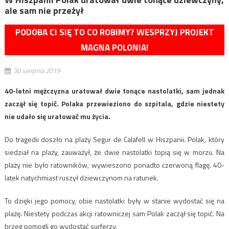
ale sam nie przeżył
PODOBA CI SIĘ TO CO ROBIMY? WESPRZYJ PROJEKT
MAGNA POLONIA!
30 sierpnia 2019
40-letni mężczyzna uratował dwie tonące nastolatki, sam jednak
zaczął się topić. Polaka przewieziono do szpitala, gdzie niestety
nie udało się uratować mu życia.
Do tragedii doszło na plaży Segur de Calafell w Hiszpanii. Polak, który
siedział na plaży, zauważył, że dwie nastolatki topią się w morzu. Na
plaży nie było ratowników, wywieszono ponadto czerwoną flagę. 40-
latek natychmiast ruszył dziewczynom na ratunek.
To dzięki jego pomocy, obie nastolatki były w stanie wydostać się na
plażę. Niestety podczas akcji ratowniczej sam Polak zaczął się topić. Na
brzeg pomogli go wydostać surferzy.