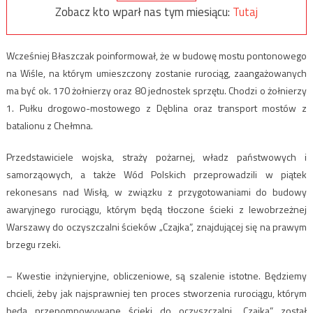
Zobacz kto wparł nas tym miesiącu:
Tutaj
Wcześniej Błaszczak poinformował, że w budowę mostu pontonowego
na Wiśle, na którym umieszczony zostanie rurociąg, zaangażowanych
ma być ok. 170 żołnierzy oraz 80 jednostek sprzętu. Chodzi o żołnierzy
1. Pułku drogowo-mostowego z Dęblina oraz transport mostów z
batalionu z Chełmna.
Przedstawiciele wojska, straży pożarnej, władz państwowych i
samorząowych, a także Wód Polskich przeprowadzili w piątek
rekonesans nad Wisłą, w związku z przygotowaniami do budowy
awaryjnego rurociągu, którym będą tłoczone ścieki z lewobrzeżnej
Warszawy do oczyszczalni ścieków „Czajka”, znajdującej się na prawym
brzegu rzeki.
– Kwestie inżynieryjne, obliczeniowe, są szalenie istotne. Będziemy
chcieli, żeby jak najsprawniej ten proces stworzenia rurociągu, którym
będą przepompowywane ścieki do oczyszczalni „Czajka” został