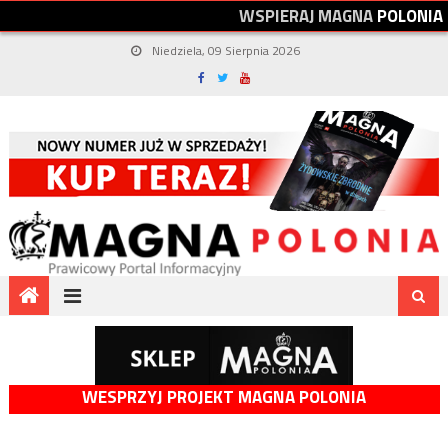
W
S
P
I
E
R
A
J
M
A
G
N
A
P
O
L
O
N
I
A
Niedziela, 09 Sierpnia 2026
WESPRZYJ PROJEKT MAGNA POLONIA