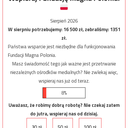
Sierpień 2026
W sierpniu potrzebujemy:
16 500
zł, zebraliśmy:
1351
zł.
Państwa wsparcie jest niezbędne dla funkcjonowania
Fundacji Magna Polonia.
Masz świadomość tego jak ważne jest przetrwanie
niezależnych ośrodków medialnych? Nie zwlekaj więc,
wspieraj nas już od teraz.
8%
Uważasz, że robimy dobrą robotę? Nie czekaj zatem
do jutra, wspieraj nas od dzisiaj.
30 zł
50 zł
100 zł