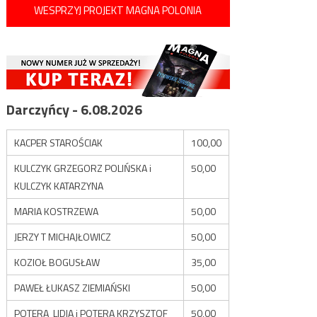
WESPRZYJ PROJEKT MAGNA POLONIA
Darczyńcy - 6.08.2026
KACPER STAROŚCIAK
100,00
KULCZYK GRZEGORZ POLIŃSKA i
50,00
KULCZYK KATARZYNA
MARIA KOSTRZEWA
50,00
JERZY T MICHAJŁOWICZ
50,00
KOZIOŁ BOGUSŁAW
35,00
PAWEŁ ŁUKASZ ZIEMIAŃSKI
50,00
POTERA LIDIA i POTERA KRZYSZTOF
50,00