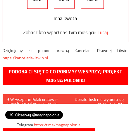
Inna kwota
Zobacz kto wparł nas tym miesiącu:
Tutaj
Dziękujemy za pomoc prawną Kancelarii Prawnej Litwin:
https://kancelaria-litwin.pl
PODOBA CI SIĘ TO CO ROBIMY? WESPRZYJ PROJEKT
MAGNA POLONIA!
Nawigacja
W Hiszpanii Polak uratował
Donald Tusk nie wybiera się
na uroczystości
dwie tonące dziewczyny, ale
upamiętniające 80. rocznicę
wpisu
sam nie przeżył
wybuchu II wojny światowej
Telegram
https://t.me/magnapolonia