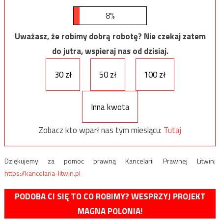
8%
Uważasz, że robimy dobrą robotę? Nie czekaj zatem
do jutra, wspieraj nas od dzisiaj.
30 zł
50 zł
100 zł
Inna kwota
Zobacz kto wparł nas tym miesiącu:
Tutaj
Dziękujemy za pomoc prawną Kancelarii Prawnej Litwin:
https://kancelaria-litwin.pl
PODOBA CI SIĘ TO CO ROBIMY? WESPRZYJ PROJEKT
MAGNA POLONIA!