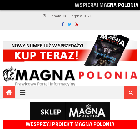
W
S
P
I
E
R
A
J
M
A
G
N
A
P
O
L
O
N
I
A
Sobota, 08 Sierpnia 2026
WESPRZYJ PROJEKT MAGNA POLONIA