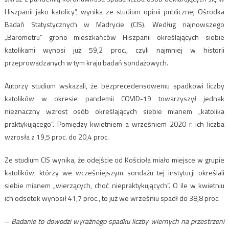
Hiszpanii jako katolicy”, wynika ze studium opinii publicznej Ośrodka
Badań Statystycznych w Madrycie (CIS). Według najnowszego
„Barometru” grono mieszkańców Hiszpanii określających siebie
katolikami wynosi już 59,2 proc., czyli najmniej w historii
przeprowadzanych w tym kraju badań sondażowych.
Autorzy studium wskazali, że bezprecedensowemu spadkowi liczby
katolików w okresie pandemii COVID-19 towarzyszył jednak
nieznaczny wzrost osób określających siebie mianem „katolika
praktykującego”. Pomiędzy kwietniem a wrześniem 2020 r. ich liczba
wzrosła z 19,5 proc. do 20,4 proc.
Ze studium CIS wynika, że odejście od Kościoła miało miejsce w grupie
katolików, którzy we wcześniejszym sondażu tej instytucji określali
siebie mianem „wierzących, choć niepraktykujących”. O ile w kwietniu
ich odsetek wynosił 41,7 proc., to już we wrześniu spadł do 38,8 proc.
–
Badanie to dowodzi wyraźnego spadku liczby wiernych na przestrzeni