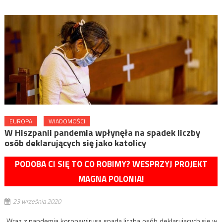
EUROPA
WIADOMOŚCI
W Hiszpanii pandemia wpłynęła na spadek liczby
osób deklarujących się jako katolicy
PODOBA CI SIĘ TO CO ROBIMY? WESPRZYJ PROJEKT
MAGNA POLONIA!
23 września 2020
„Wraz z pandemią koronawirusa spada liczba osób deklarujących się w