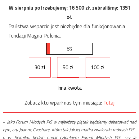
W sierpniu potrzebujemy:
16 500
zł, zebraliśmy:
1351
zł.
Państwa wsparcie jest niezbędne dla funkcjonowania
Fundacji Magna Polonia.
8%
30 zł
50 zł
100 zł
Inna kwota
Zobacz kto wparł nas tym miesiącu:
Tutaj
–
Jako Forum Młodych PiS w najbliższy piątek będziemy debatować nad
tym, czy Joannę Czocharę, która tak jak jej matka zwalczała radnych PiS-
u w Sejmiku, będzie nadal członkiem Forum Młodych PiS, czy ją