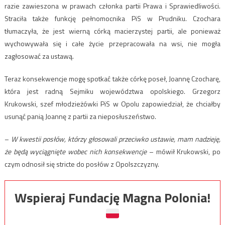
razie zawieszona w prawach członka partii Prawa i Sprawiedliwości.
Straciła także funkcję pełnomocnika PiS w Prudniku. Czochara
tłumaczyła, że jest wierną córką macierzystej partii, ale ponieważ
wychowywała się i całe życie przepracowała na wsi, nie mogła
zagłosować za ustawą.
Teraz konsekwencje mogę spotkać także córkę poseł, Joannę Czocharę,
która jest radną Sejmiku województwa opolskiego. Grzegorz
Krukowski, szef młodzieżówki PiS w Opolu zapowiedział, że chciałby
usunąć panią Joannę z partii za nieposłuszeństwo.
–
W kwestii posłów, którzy głosowali przeciwko ustawie, mam nadzieję,
że będą wyciągnięte wobec nich konsekwencje
– mówił Krukowski, po
czym odnosił się stricte do posłów z Opolszczyzny.
Wspieraj Fundację Magna Polonia!