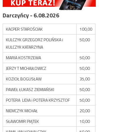
Darczyńcy - 6.08.2026
KACPER STAROŚCIAK
100,00
KULCZYK GRZEGORZ POLIŃSKA i
50,00
KULCZYK KATARZYNA
MARIA KOSTRZEWA
50,00
JERZY T MICHAJŁOWICZ
50,00
KOZIOŁ BOGUSŁAW
35,00
PAWEŁ ŁUKASZ ZIEMIAŃSKI
50,00
POTERA LIDIA i POTERA KRZYSZTOF
50,00
NIEMCZYK MICHAŁ
20,00
SŁAWOMIR PIĄTEK
10,00
KAMIL JAN KOWALCZYK
50,00