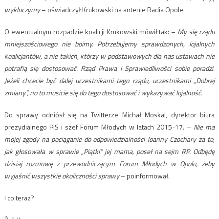
wykluczymy
– oświadczył Krukowski na antenie Radia Opole.
O ewentualnym rozpadzie koalicji Krukowski mówił tak: –
My się rządu
mniejszościowego nie boimy. Potrzebujemy sprawdzonych, lojalnych
koalicjantów, a nie takich, którzy w podstawowych dla nas ustawach nie
potrafią się dostosować. Rząd Prawa i Sprawiedliwości sobie poradzi.
Jeżeli chcecie być dalej uczestnikami tego rządu, uczestnikami „Dobrej
zmiany”, no to musicie się do tego dostosować i wykazywać lojalność.
Do sprawy odniósł się na Twitterze Michał Moskal, dyrektor biura
prezydialnego PiS i szef Forum Młodych w latach 2015-17. –
Nie ma
mojej zgody na pociąganie do odpowiedzialności Joanny Czochary za to,
jak głosowała w sprawie „Piątki” jej mama, poseł na sejm RP. Odbędę
dzisiaj rozmowę z przewodniczącym Forum Młodych w Opolu, żeby
wyjaśnić wszystkie okoliczności sprawy
– poinformował.
I co teraz?