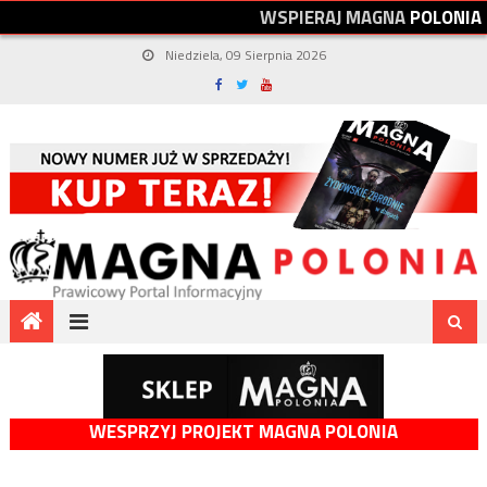
W
S
P
I
E
R
A
J
M
A
G
N
A
P
O
L
O
N
I
A
Niedziela, 09 Sierpnia 2026
WESPRZYJ PROJEKT MAGNA POLONIA