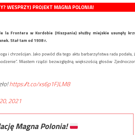
MY? WESPRZYJ PROJEKT MAGNA POLONIA!
 de la Frontera w Kordobie (Hiszpania) służby miejskie usunęły krz
anek. Stał tam od 1938 r.
Boga i chrześcijan. Jako powód dla tego aktu barbarzyństwa rada podała, 
ochodzenie”. Miastem rządzi bezwzględną większością głosów Zjednoczo
zło!
https://t.co/xs6p1FJLM8
20, 2021
ację Magna Polonia!