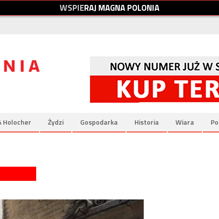
W
S
P
I
E
R
A
J
M
A
G
N
A
P
O
L
O
N
I
A
& Holocher
Żydzi
Gospodarka
Historia
Wiara
Po