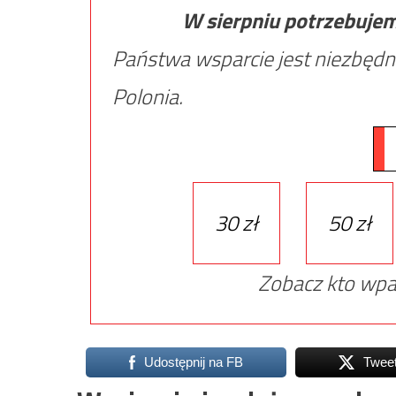
W sierpniu potrzebuje
Państwa wsparcie jest niezbędn
Polonia.
30 zł
50 zł
Zobacz kto wpa
Udostępnij na FB
Twee