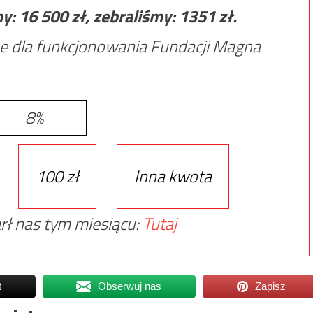
my:
16 500
zł, zebraliśmy:
1351
zł.
e dla funkcjonowania Fundacji Magna
8%
100 zł
Inna kwota
rł nas tym miesiącu:
Tutaj
t
Obserwuj nas
Zapisz