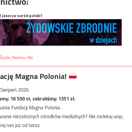
nictwo:
t jeszcze naród polski?
ację Magna Polonia!
Sierpień 2026
jemy:
16 500
zł, zebraliśmy:
1351
zł.
ania Fundacji Magna Polonia.
anie niezależnych ośrodków medialnych? Nie zwlekaj więc,
raj nas już od teraz.