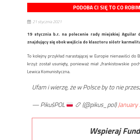
PODOBA CI SIĘ TO CO ROBI
21 stycznia 2021
19 stycznia b.r. na polecenie rady miejskiej Aguilar
znajdujący się obok wejścia do klasztoru sióstr karmelit
To kolejny przykład narastającej w Europie nienawiści do 
krzyż został usunięty, ponieważ miał „frankistowskie p
Lewica Komunistyczna.
Ufam i wierzę, że w Polsce by to nie przes
— PikuśPOL
📿
(@pikus_pol)
January 
Wspieraj Fund