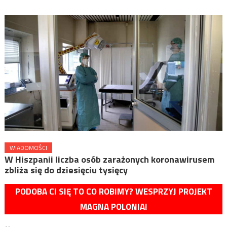
WIADOMOŚCI
W Hiszpanii liczba osób zarażonych koronawirusem
zbliża się do dziesięciu tysięcy
PODOBA CI SIĘ TO CO ROBIMY? WESPRZYJ PROJEKT
MAGNA POLONIA!