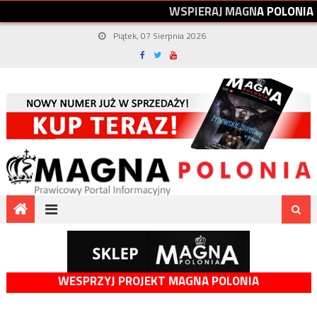
W
S
P
I
E
R
A
J
M
A
G
N
A
P
O
L
O
N
I
A
Piątek, 07 Sierpnia 2026
WESPRZYJ PROJEKT MAGNA POLONIA