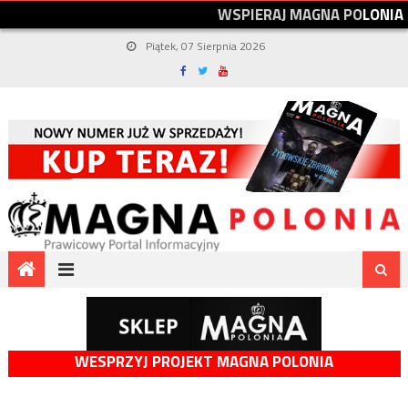
W
S
P
I
E
R
A
J
M
A
G
N
A
P
O
L
O
N
I
A
Piątek, 07 Sierpnia 2026
WESPRZYJ PROJEKT MAGNA POLONIA