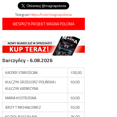
wpisu
Telegram
https://t.me/magnapolonia
WESPRZYJ PROJEKT MAGNA POLONIA
Darczyńcy - 6.08.2026
KACPER STAROŚCIAK
100,00
KULCZYK GRZEGORZ POLIŃSKA i
50,00
KULCZYK KATARZYNA
MARIA KOSTRZEWA
50,00
JERZY T MICHAJŁOWICZ
50,00
KOZIOŁ BOGUSŁAW
35,00