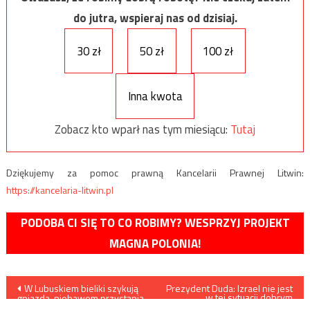
do jutra, wspieraj nas od dzisiaj.
30 zł
50 zł
100 zł
Inna kwota
Zobacz kto wparł nas tym miesiącu:
Tutaj
Dziękujemy za pomoc prawną Kancelarii Prawnej Litwin:
https://kancelaria-litwin.pl
PODOBA CI SIĘ TO CO ROBIMY? WESPRZYJ PROJEKT
MAGNA POLONIA!
Nawigacja
W Lubuskiem bieliki szykują
Prezydent Duda: Izrael nie jest
w tej sytuacji dobrym
gniazda, niebawem przystąpią
miejscem by się spotykać
do lęgów