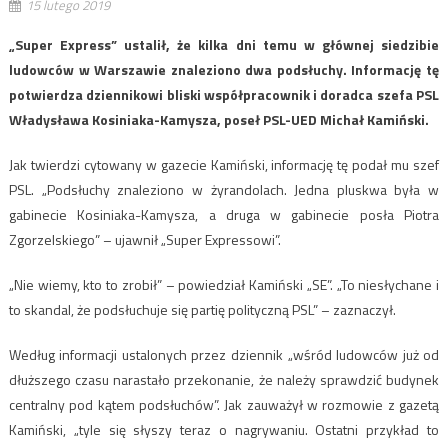
15 lutego 2019
„Super Express” ustalił, że kilka dni temu w głównej siedzibie
ludowców w Warszawie znaleziono dwa podsłuchy. Informację tę
potwierdza dziennikowi bliski współpracownik i doradca szefa PSL
Władysława Kosiniaka-Kamysza, poseł PSL-UED Michał Kamiński.
Jak twierdzi cytowany w gazecie Kamiński, informację tę podał mu szef
PSL. „Podsłuchy znaleziono w żyrandolach. Jedna pluskwa była w
gabinecie Kosiniaka-Kamysza, a druga w gabinecie posła Piotra
Zgorzelskiego” – ujawnił „Super Expressowi”.
„Nie wiemy, kto to zrobił” – powiedział Kamiński „SE”. „To niesłychane i
to skandal, że podsłuchuje się partię polityczną PSL” – zaznaczył.
Według informacji ustalonych przez dziennik „wśród ludowców już od
dłuższego czasu narastało przekonanie, że należy sprawdzić budynek
centralny pod kątem podsłuchów”. Jak zauważył w rozmowie z gazetą
Kamiński, „tyle się słyszy teraz o nagrywaniu. Ostatni przykład to