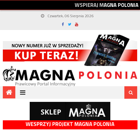
W
S
P
I
E
R
A
J
M
A
G
N
A
P
O
L
O
N
I
A
Czwartek, 06 Sierpnia 2026
WESPRZYJ PROJEKT MAGNA POLONIA