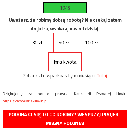
104%
Uważasz, że robimy dobrą robotę? Nie czekaj zatem
do jutra, wspieraj nas od dzisiaj.
30 zł
50 zł
100 zł
Inna kwota
Zobacz kto wparł nas tym miesiącu:
Tutaj
Dziękujemy za pomoc prawną Kancelarii Prawnej Litwin:
https://kancelaria-litwin.pl
PODOBA CI SIĘ TO CO ROBIMY? WESPRZYJ PROJEKT
MAGNA POLONIA!