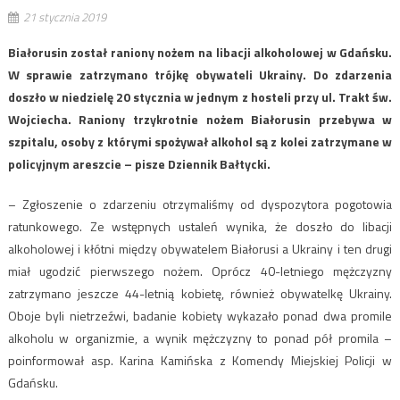
21 stycznia 2019
Białorusin został raniony nożem na libacji alkoholowej w Gdańsku.
W sprawie zatrzymano trójkę obywateli Ukrainy. Do zdarzenia
doszło w niedzielę 20 stycznia w jednym z hosteli przy ul. Trakt św.
Wojciecha. Raniony trzykrotnie nożem Białorusin przebywa w
szpitalu, osoby z którymi spożywał alkohol są z kolei zatrzymane w
policyjnym areszcie – pisze Dziennik Bałtycki.
– Zgłoszenie o zdarzeniu otrzymaliśmy od dyspozytora pogotowia
ratunkowego. Ze wstępnych ustaleń wynika, że doszło do libacji
alkoholowej i kłótni między obywatelem Białorusi a Ukrainy i ten drugi
miał ugodzić pierwszego nożem. Oprócz 40-letniego mężczyzny
zatrzymano jeszcze 44-letnią kobietę, również obywatelkę Ukrainy.
Oboje byli nietrzeźwi, badanie kobiety wykazało ponad dwa promile
alkoholu w organizmie, a wynik mężczyzny to ponad pół promila –
poinformował asp. Karina Kamińska z Komendy Miejskiej Policji w
Gdańsku.