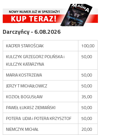
Darczyńcy - 6.08.2026
KACPER STAROŚCIAK
100,00
KULCZYK GRZEGORZ POLIŃSKA i
50,00
KULCZYK KATARZYNA
MARIA KOSTRZEWA
50,00
JERZY T MICHAJŁOWICZ
50,00
KOZIOŁ BOGUSŁAW
35,00
PAWEŁ ŁUKASZ ZIEMIAŃSKI
50,00
POTERA LIDIA i POTERA KRZYSZTOF
50,00
NIEMCZYK MICHAŁ
20,00