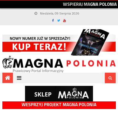
W
S
P
I
E
R
A
J
M
A
G
N
A
P
O
L
O
N
I
A
Niedziela, 09 Sierpnia 2026
WESPRZYJ PROJEKT MAGNA POLONIA