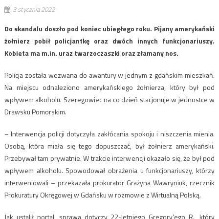
3 stycznia 2022
Do skandalu doszło pod koniec ubiegłego roku. Pijany amerykański
żołnierz pobił policjantkę oraz dwóch innych funkcjonariuszy.
Kobieta ma m.in. uraz twarzoczaszki oraz złamany nos.
Policja została wezwana do awantury w jednym z gdańskim mieszkań.
Na miejscu odnaleziono amerykańskiego żołnierza, który był pod
wpływem alkoholu. Szeregowiec na co dzień stacjonuje w jednostce w
Drawsku Pomorskim.
– Interwencja policji dotyczyła zakłócania spokoju i niszczenia mienia.
Osobą, która miała się tego dopuszczać, był żołnierz amerykański.
Przebywał tam prywatnie. W trakcie interwencji okazało się, że był pod
wpływem alkoholu. Spowodował obrażenia u funkcjonariuszy, którzy
interweniowali – przekazała prokurator Grażyna Wawryniuk, rzecznik
Prokuratury Okręgowej w Gdańsku w rozmowie z Wirtualną Polską.
Jak ustalił portal, sprawa dotyczy 22-letniego Gregory’ego R., który