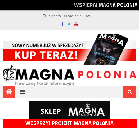
W
S
P
I
E
R
A
J
M
A
G
N
A
P
O
L
O
N
I
A
Sobota, 08 Sierpnia 2026
WESPRZYJ PROJEKT MAGNA POLONIA