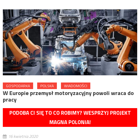
GOSPODARKA
POLSKA
WIADOMOŚCI
W Europie przemysł motoryzacyjny powoli wraca do
pracy
PODOBA CI SIĘ TO CO ROBIMY? WESPRZYJ PROJEKT
MAGNA POLONIA!
16 kwietnia 2020