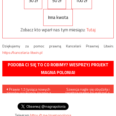
30 zł
50 zł
100 zł
Inna kwota
Zobacz kto wparł nas tym miesiącu:
Tutaj
Dziękujemy za pomoc prawną Kancelarii Prawnej Litwin:
https://kancelaria-litwin.pl
PODOBA CI SIĘ TO CO ROBIMY? WESPRZYJ PROJEKT
MAGNA POLONIA!
Nawigacja
Prawie 1,5 tysiąca nowych
Szwecja nagle się obudziła i
zaostrza prawo by walczyć z
zgonów we Francji, łącznie z
koronawirusem
wpisu
powodu koronawirusa zmarło
tam ponad 17 tys. osób
Telegram
https://t.me/magnapolonia