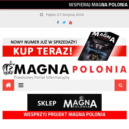
W
S
P
I
E
R
A
J
M
A
G
N
A
P
O
L
O
N
I
A
Piątek, 07 Sierpnia 2026
WESPRZYJ PROJEKT MAGNA POLONIA