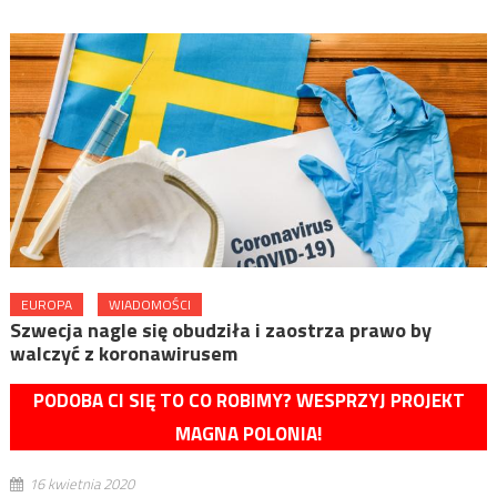
EUROPA
WIADOMOŚCI
Szwecja nagle się obudziła i zaostrza prawo by
walczyć z koronawirusem
PODOBA CI SIĘ TO CO ROBIMY? WESPRZYJ PROJEKT
MAGNA POLONIA!
16 kwietnia 2020