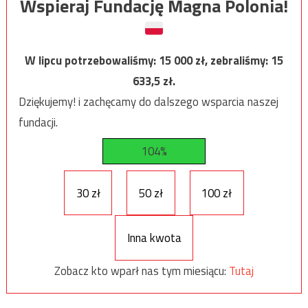
Wspieraj Fundację Magna Polonia!
W lipcu potrzebowaliśmy:
15 000
zł, zebraliśmy:
15
633,5
zł.
Dziękujemy! i zachęcamy do dalszego wsparcia naszej
fundacji.
104%
30 zł
50 zł
100 zł
Inna kwota
Zobacz kto wparł nas tym miesiącu:
Tutaj