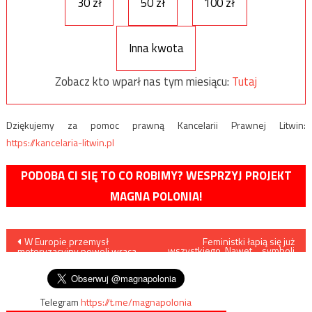
30 zł
50 zł
100 zł
Inna kwota
Zobacz kto wparł nas tym miesiącu:
Tutaj
Dziękujemy za pomoc prawną Kancelarii Prawnej Litwin:
https://kancelaria-litwin.pl
PODOBA CI SIĘ TO CO ROBIMY? WESPRZYJ PROJEKT
MAGNA POLONIA!
Nawigacja
W Europie przemysł
Feministki łapią się już
wszystkiego. Nawet… symboli
motoryzacyjny powoli wraca
Trzeciej Rzeszy…
wpisu
do pracy
Telegram
https://t.me/magnapolonia