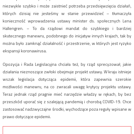
niezwykle szybko i może zaistnieć potrzeba przedsięwzięcia działań,
których dzisiaj nie jesteśmy w stanie przewidzieć – tłumaczyła
konieczność wprowadzenia ustawy minister ds. społecznych Lena
Hallengren. – To da rządowi mandat do szybkiego i bardziej
skutecznego manewru, podobnego do inicjatyw innych krajach, tak by
można było zamknąć działalność i przestrzenie, w których jest ryzyko
ekspansji koronawirusa.
Opozycja i Rada Legislacyjna chciała też, by rząd sprecyzował, jakie
działania nieznoszące zwłoki obejmuje projekt ustawy. W kraju istnieje
wszak legislacja dotycząca epidemii, która zapewnia szerokie
możliwości manewru, na co zwracali uwagę krytycy projektu ustawy.
Teraz jednak rząd pragnie mieć narzędzie władzy w rękach, by bez
przeszkód uporać się z szalejącą pandemią i chorobą COVID-19. Chce
zastosować nadzwyczajne środki, wychodzące poza reguły wpisane w
prawo dotyczące epidemii.