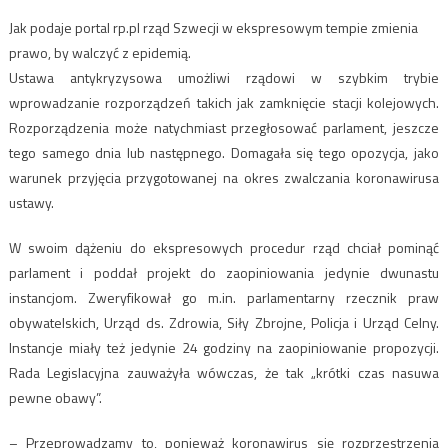
Jak podaje portal rp.pl rząd Szwecji w ekspresowym tempie zmienia
prawo, by walczyć z epidemią.
Ustawa antykryzysowa umożliwi rządowi w szybkim trybie
wprowadzanie rozporządzeń takich jak zamknięcie stacji kolejowych.
Rozporządzenia może natychmiast przegłosować parlament, jeszcze
tego samego dnia lub następnego. Domagała się tego opozycja, jako
warunek przyjęcia przygotowanej na okres zwalczania koronawirusa
ustawy.
W swoim dążeniu do ekspresowych procedur rząd chciał pominąć
parlament i poddał projekt do zaopiniowania jedynie dwunastu
instancjom. Zweryfikował go m.in. parlamentarny rzecznik praw
obywatelskich, Urząd ds. Zdrowia, Siły Zbrojne, Policja i Urząd Celny.
Instancje miały też jedynie 24 godziny na zaopiniowanie propozycji.
Rada Legislacyjna zauważyła wówczas, że tak „krótki czas nasuwa
pewne obawy”.
– Przeprowadzamy to, ponieważ koronawirus się rozprzestrzenia