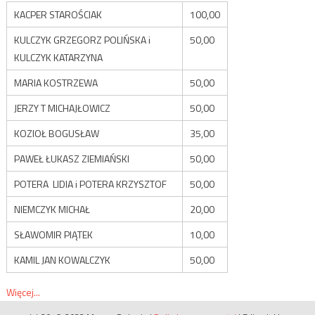
KACPER STAROŚCIAK
100,00
KULCZYK GRZEGORZ POLIŃSKA i
50,00
KULCZYK KATARZYNA
MARIA KOSTRZEWA
50,00
JERZY T MICHAJŁOWICZ
50,00
KOZIOŁ BOGUSŁAW
35,00
PAWEŁ ŁUKASZ ZIEMIAŃSKI
50,00
POTERA LIDIA i POTERA KRZYSZTOF
50,00
NIEMCZYK MICHAŁ
20,00
SŁAWOMIR PIĄTEK
10,00
KAMIL JAN KOWALCZYK
50,00
Więcej...