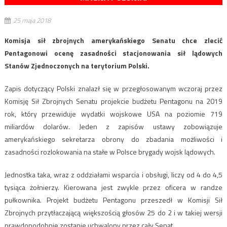
25 maja 2018
Komisja sił zbrojnych amerykańskiego Senatu chce zlecić
Pentagonowi ocenę zasadności stacjonowania sił lądowych
Stanów Zjednoczonych na terytorium Polski.
Zapis dotyczący Polski znalazł się w przegłosowanym wczoraj przez
Komisję Sił Zbrojnych Senatu projekcie budżetu Pentagonu na 2019
rok, który przewiduje wydatki wojskowe USA na poziomie 719
miliardów dolarów. Jeden z zapisów ustawy zobowiązuje
amerykańskiego sekretarza obrony do zbadania możliwości i
zasadności rozlokowania na stałe w Polsce brygady wojsk lądowych.
Jednostka taka, wraz z oddziałami wsparcia i obsługi, liczy od 4 do 4,5
tysiąca żołnierzy. Kierowana jest zwykle przez oficera w randze
pułkownika. Projekt budżetu Pentagonu przeszedł w Komisji Sił
Zbrojnych przytłaczającą większością głosów 25 do 2 i w takiej wersji
prawdopodobnie zostanie uchwalony przez cały Senat.