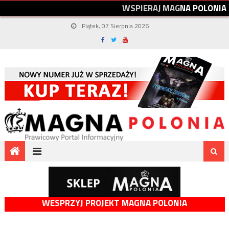
W
S
P
I
E
R
A
J
M
A
G
N
A
P
O
L
O
N
I
A
Piątek, 07 Sierpnia 2026
WESPRZYJ PROJEKT MAGNA POLONIA