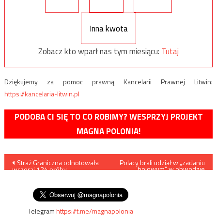
Inna kwota
Zobacz kto wparł nas tym miesiącu:
Tutaj
Dziękujemy za pomoc prawną Kancelarii Prawnej Litwin:
https://kancelaria-litwin.pl
PODOBA CI SIĘ TO CO ROBIMY? WESPRZYJ PROJEKT
MAGNA POLONIA!
Nawigacja
Straż Graniczna odnotowała
Polacy brali udział w „zadaniu
bojowym” w obwodzie
wczoraj 124 próby
biełgorodzkim? Sensacyjne
wpisu
nielegalnego przedostania się
doniesienia z frontu
z Białorusi do Polski
Telegram
https://t.me/magnapolonia