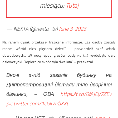
miesiącu:
Tutaj
— NEXTA (@nexta_tv)
June 3, 2023
Na ranem Łysak przekazał tragiczne informacje. „22 osoby zostały
ranne, wśród nich pięcioro dzieci” – potwierdził szef władz
obwodowych.. „W nocy spod gruzów budynku (…) wydobyto ciało
dziewczynki. Dopiero co skończyła dwa lata” – przekazał.
Вночі з-під завалів будинку на
Дніпропетровщині дістали тіло дворічної
дівчинки, – ОВА
https://t.co/6fAJCy7ZEv
pic.twitter.com/1cGk7PbXXt