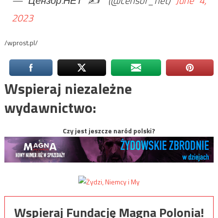
— Цензор.НЕТ ✍️ (@censor_net)
June 4,
2023
/wprost.pl/
Wspieraj niezależne
wydawnictwo:
Czy jest jeszcze naród polski?
Wspieraj Fundację Magna Polonia!