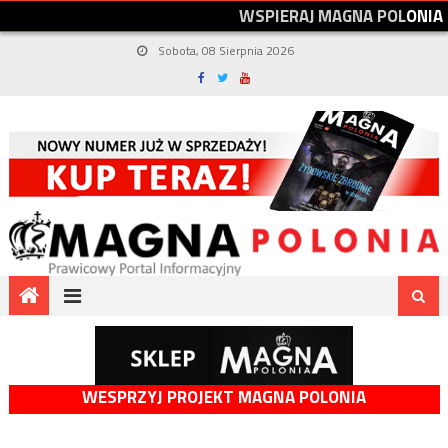
W
S
P
I
E
R
A
J
M
A
G
N
A
P
O
L
O
N
I
A
Sobota, 08 Sierpnia 2026
WESPRZYJ PROJEKT MAGNA POLONIA