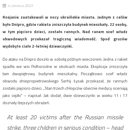
4 czerwca 2023
Rosjanie zaatakowali w nocy ukraińskie miasta. Jednym z celów
było Dnipro, gdzie rakieta zniszczyła budynek mieszkały. 22 osoby,
w tym pięcioro dzieci, zostało rannych. Nad ranem szef władz
obwodowych przekazał tragiczną wiadomość. Spod gruzów
wydobyto ciało 2-letniej dziewczynki.
Do ataku na Dnipro doszło w sobotę późnym wieczorem. Jedna z rakiet
spadła we wsi Pidhorodne w okolicach miasta. Eksplozja zniszczyła
tam dwupiętrowy budynek mieszkalny. Początkowo szef władz
obwodu dniepropietrowskiego Serhij Łysak przekazał, że rannych
zostało pięcioro dzieci. „Stan trzech chłopców obecnie medycy oceniają
jako ciężki” – napisał. Jak dodał, dwie dziewczynki w wieku 11 i 17
doznały lżejszych obrażeń.
At least 20 victims after the Russian missile
strike, three children in serious condition – head