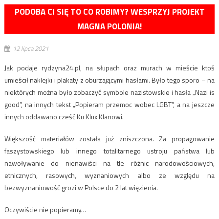
PODOBA CI SIĘ TO CO ROBIMY? WESPRZYJ PROJEKT
MAGNA POLONIA!
12 lipca 2021
Jak podaje rydzyna24.pl, na słupach oraz murach w mieście ktoś
umieścił naklejki i plakaty z oburzającymi hasłami. Było tego sporo – na
niektórych można było zobaczyć symbole nazistowskie i hasła „Nazi is
good”, na innych tekst „Popieram przemoc wobec LGBT”, a na jeszcze
innych oddawano cześć Ku Klux Klanowi.
Większość materiałów została już zniszczona. Za propagowanie
faszystowskiego lub innego totalitarnego ustroju państwa lub
nawoływanie do nienawiści na tle różnic narodowościowych,
etnicznych, rasowych, wyznaniowych albo ze względu na
bezwyznaniowość grozi w Polsce do 2 lat więzienia.
Oczywiście nie popieramy…