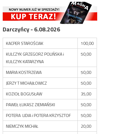
Darczyńcy - 6.08.2026
KACPER STAROŚCIAK
100,00
KULCZYK GRZEGORZ POLIŃSKA i
50,00
KULCZYK KATARZYNA
MARIA KOSTRZEWA
50,00
JERZY T MICHAJŁOWICZ
50,00
KOZIOŁ BOGUSŁAW
35,00
PAWEŁ ŁUKASZ ZIEMIAŃSKI
50,00
POTERA LIDIA i POTERA KRZYSZTOF
50,00
NIEMCZYK MICHAŁ
20,00