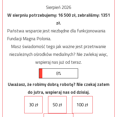
Sierpień 2026
W sierpniu potrzebujemy:
16 500
zł, zebraliśmy:
1351
zł.
Państwa wsparcie jest niezbędne dla funkcjonowania
Fundacji Magna Polonia.
Masz świadomość tego jak ważne jest przetrwanie
niezależnych ośrodków medialnych? Nie zwlekaj więc,
wspieraj nas już od teraz.
8%
Uważasz, że robimy dobrą robotę? Nie czekaj zatem
do jutra, wspieraj nas od dzisiaj.
30 zł
50 zł
100 zł