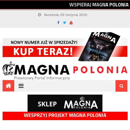
W
S
P
I
E
R
A
J
M
A
G
N
A
P
O
L
O
N
I
A
Niedziela, 09 Sierpnia 2026
WESPRZYJ PROJEKT MAGNA POLONIA