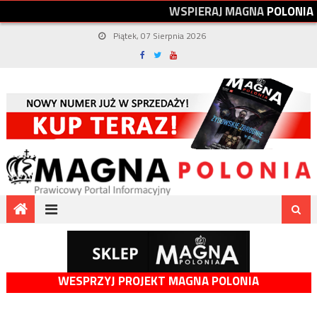
W
S
P
I
E
R
A
J
M
A
G
N
A
P
O
L
O
N
I
A
Piątek, 07 Sierpnia 2026
WESPRZYJ PROJEKT MAGNA POLONIA