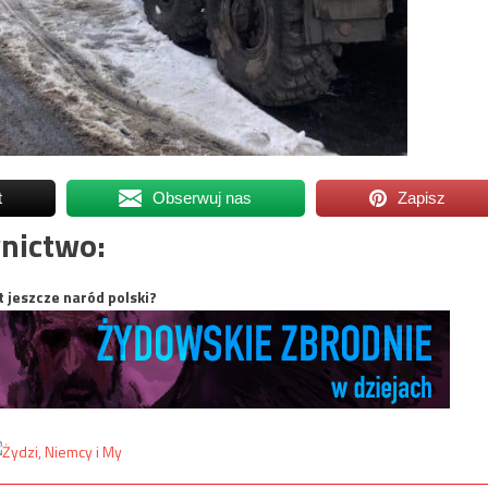
t
Obserwuj nas
Zapisz
nictwo:
t jeszcze naród polski?