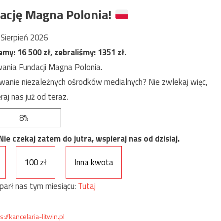
ację Magna Polonia!
Sierpień 2026
jemy:
16 500
zł, zebraliśmy:
1351
zł.
ania Fundacji Magna Polonia.
anie niezależnych ośrodków medialnych? Nie zwlekaj więc,
raj nas już od teraz.
8%
e czekaj zatem do jutra, wspieraj nas od dzisiaj.
100 zł
Inna kwota
parł nas tym miesiącu:
Tutaj
s://kancelaria-litwin.pl