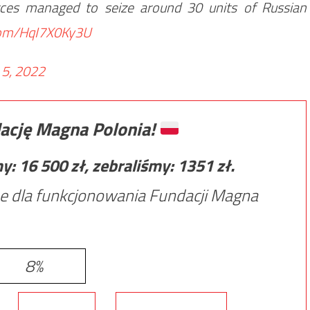
orces managed to seize around 30 units of Russian
.com/HqI7X0Ky3U
5, 2022
ację Magna Polonia!
my:
16 500
zł, zebraliśmy:
1351
zł.
e dla funkcjonowania Fundacji Magna
8%