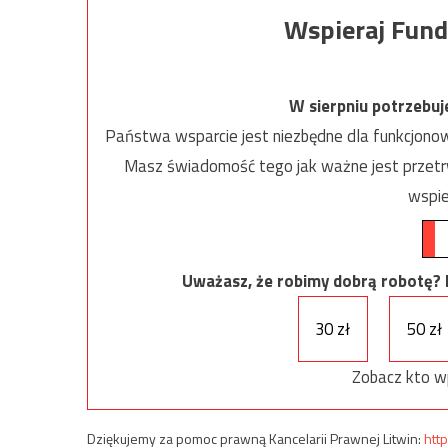
Wspieraj Fund
W sierpniu potrzebu
Państwa wsparcie jest niezbędne dla funkcjonow
Masz świadomość tego jak ważne jest przetrw
wspie
Uważasz, że robimy dobrą robotę? Ni
30 zł
50 zł
Zobacz kto w
Dziękujemy za pomoc prawną Kancelarii Prawnej Litwin:
http