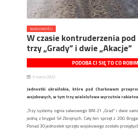
WIADOMOŚCI
W czasie kontruderzenia pod
trzy „Grady” i dwie „Akacje”
PODOBA CI SIĘ TO CO ROBI
5 marca 2022
Jednostki ukraińskie, które pod Charkowem przeprow
wojskowych, w tym trzy wielolufowe wyrzutnie rakietow
„Trzy systemy ognia salwowego BM-21 „Grad” i dwie samo
jedną z brygad Sił Zbrojnych. Cały ten sprzęt z 200. Bryg
Ponad 30 jednostek sprzętu wojskowego zostało przejętyc