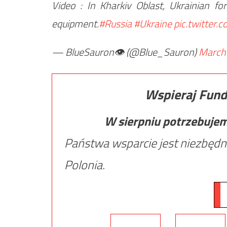
Video : In Kharkiv Oblast, Ukrainian f
equipment.
#Russia
#Ukraine
pic.twitter
— BlueSauron👁️ (@Blue_Sauron)
March 
Wspieraj Fund
W sierpniu potrzebuje
Państwa wsparcie jest niezbędn
Polonia.