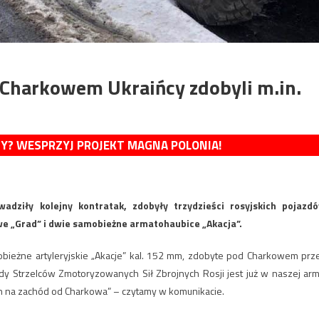
 Charkowem Ukraińcy zdobyli m.in.
MY? WESPRZYJ PROJEKT MAGNA POLONIA!
adziły kolejny kontratak, zdobyły trzydzieści rosyjskich pojazd
e „Grad” i dwie samobieżne armatohaubice „Akacja”.
bieżne artyleryjskie „Akacje” kal. 152 mm, zdobyte pod Charkowem prz
ady Strzelców Zmotoryzowanych Sił Zbrojnych Rosji jest już w naszej armi
h na zachód od Charkowa” – czytamy w komunikacie.