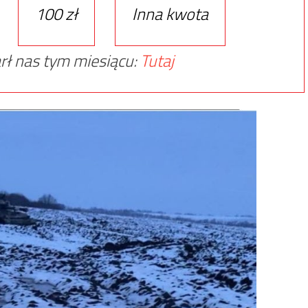
100 zł
Inna kwota
rł nas tym miesiącu:
Tutaj