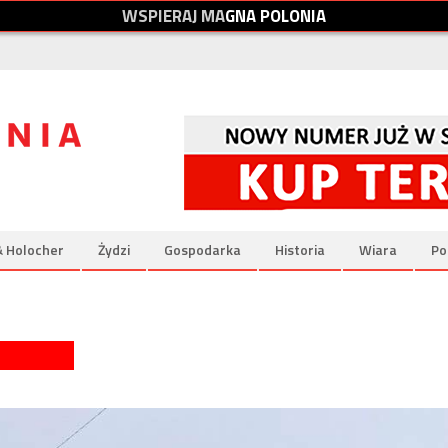
W
S
P
I
E
R
A
J
M
A
G
N
A
P
O
L
O
N
I
A
& Holocher
Żydzi
Gospodarka
Historia
Wiara
Po