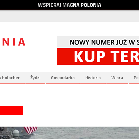
W
S
P
I
E
R
A
J
M
A
G
N
A
P
O
L
O
N
I
A
& Holocher
Żydzi
Gospodarka
Historia
Wiara
Po