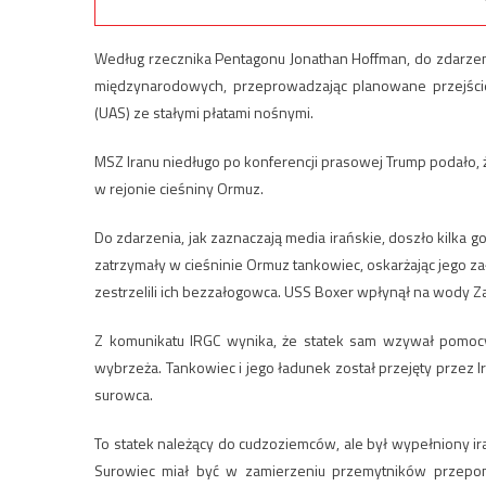
Według rzecznika Pentagonu Jonathan Hoffman, do zdarzen
międzynarodowych, przeprowadzając planowane przejście
(UAS) ze stałymi płatami nośnymi.
MSZ Iranu niedługo po konferencji prasowej Trump podało, że
w rejonie cieśniny Ormuz.
Do zdarzenia, jak zaznaczają media irańskie, doszło kilka g
zatrzymały w cieśninie Ormuz tankowiec, oskarżając jego z
zestrzelili ich bezzałogowca. USS Boxer wpłynął na wody Zat
Z komunikatu IRGC wynika, że statek sam wzywał pomocy
wybrzeża. Tankowiec i jego ładunek został przejęty przez 
surowca.
To statek należący do cudzoziemców, ale był wypełniony irań
Surowiec miał być w zamierzeniu przemytników przep