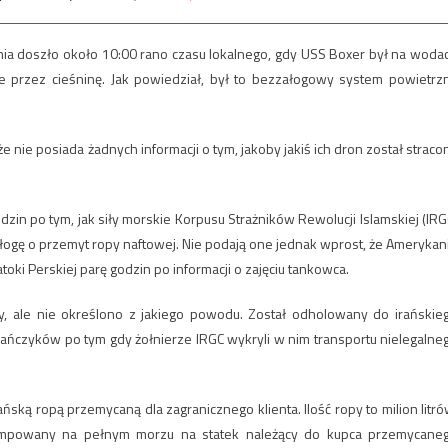
ia doszło około 10:00 rano czasu lokalnego, gdy USS Boxer był na woda
 przez cieśninę. Jak powiedział, był to bezzałogowy system powietrz
 nie posiada żadnych informacji o tym, jakoby jakiś ich dron został straco
odzin po tym, jak siły morskie Korpusu Strażników Rewolucji Islamskiej (IRG
ałogę o przemyt ropy naftowej. Nie podają one jednak wprost, że Amerykan
oki Perskiej parę godzin po informacji o zajęciu tankowca.
, ale nie określono z jakiego powodu. Został odholowany do irańskie
Irańczyków po tym gdy żołnierze IRGC wykryli w nim transportu nielegalne
ską ropą przemycaną dla zagranicznego klienta. Ilość ropy to milion litró
ompowany na pełnym morzu na statek należący do kupca przemycane