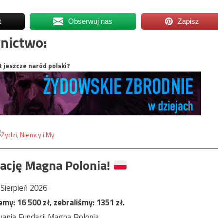
t
Obserwuj nas
Zapisz
nictwo:
t jeszcze naród polski?
ację Magna Polonia!
Sierpień 2026
jemy:
16 500
zł, zebraliśmy:
1351
zł.
ania Fundacji Magna Polonia.