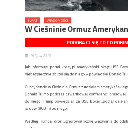
ŚWIAT
WIADOMOŚCI
W Cieśninie Ormuz Amerykanie
PODOBA CI SIĘ TO CO ROBI
19 lipca 2019
Jak informuje portal kresy.pl amerykański okręt USS Box
niebezpiecznie zbliżył się do niego – powiedział Donald Trum
O incydencie w Cieśninie Ormuz z udziałem amerykańskieg
Donald Trump podczas czwartkowej konferencji prasowej. Ja
do niego. Trump powiedział, że USS Boxer „podjął działan
jardów (900 m) od niego.
Według Trumpa, dron „ignorował liczne wezwania do odstąp