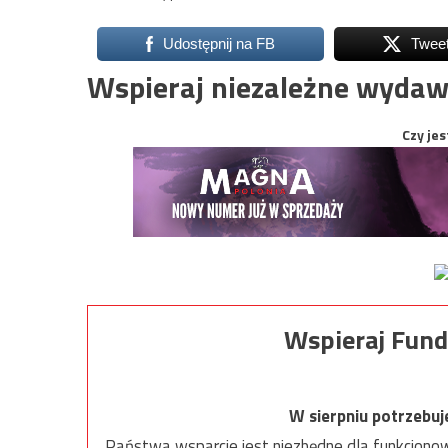
Udostępnij na FB
Twee
Wspieraj niezależne wydaw
Czy jes
Wspieraj Fund
W sierpniu potrzebu
Państwa wsparcie jest niezbędne dla funkcjonow