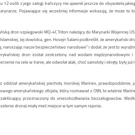
 12 osób z jego załogi. Irańczycy nie ujawnili jeszcze do obywatela jakie
marynarze. Pojawiające się wcześniej informacje wskazują, że może to b
Omańską dron szpiegowski MQ-4C Triton należący do Marynarki Wojennej US
Islamskiej. Jej dowódca, gen. Hosejn Salami podkreślił, że amerykański dr
ę, naruszając nasze bezpieczeństwo narodowe” i dodał, że jest to wyraźny
rykańskiej dron został zestrzelony nad wodami międzynarodowymi i
zenie na cele w Iranie, ale odwołał atak, choć samoloty i okręty były już 
z oddział amerykańskiej piechoty morskiej Marines, prawdopodobnie, j
imowego amerykańskiego oficjela, który rozmawiał z CNN, to właśnie Marin
ęt zakłócający przeznaczony do unieszkodliwiania bezzałogowców. Wedł
rzelenie drona) miały mieć miejsce w tym samym rejonie.