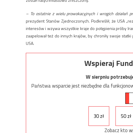
został natychmiastowo zniszczony.
– To ostatnie z wielu prowokacyjnych i wrogich działań
prezydent Stanów Zjednoczonych. Podkreślił, że USA „rez
interesów i wzywa wszystkie kraje do potępienia próby Ir
zaapelował też do innych krajów, by chroniły swoje statk
USA.
Wspieraj Fund
W sierpniu potrzebu
Państwa wsparcie jest niezbędne dla funkcjonow
30 zł
50 zł
Zobacz kto w