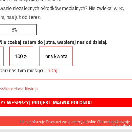
anie niezależnych ośrodków medialnych? Nie zwlekaj więc,
raj nas już od teraz.
8%
e czekaj zatem do jutra, wspieraj nas od dzisiaj.
100 zł
Inna kwota
parł nas tym miesiącu:
Tutaj
s://kancelaria-litwin.pl
MY? WESPRZYJ PROJEKT MAGNA POLONIA!
Jak się okazuje Francuzi wolą amerykańskie Chinooki niż swoje
Caracale