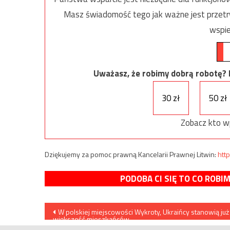
Masz świadomość tego jak ważne jest przetrw
wspie
Uważasz, że robimy dobrą robotę? Ni
30 zł
50 zł
Zobacz kto w
Dziękujemy za pomoc prawną Kancelarii Prawnej Litwin:
http
PODOBA CI SIĘ TO CO ROBI
Nawigacja
W polskiej miejscowości Wykroty, Ukraińcy stanowią już
większość mieszkańców