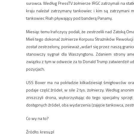
surowca. Według PressTV żołnierze IRGC zatrzymali na statku
kraju należał zatrzymany tankowiec i kim są zatrzymani 
tankowiec Riah pływający pod banderą Panamy.
Miesiąc temu Irańczycy podali, że zestrzelili nad Zatoką 
Mieli tego dokonać żołnierze Korpusu Strażników Rewolucji 
został zestrzelony, ponieważ „wdarł się przez naszą granic
stanowczy sygnał dla Waszyngtonu. Zdaniem strony ame
związku z tym w odwecie za to Donald Trump zatwierdził uder
pozycjach.
USS Boxer ma na pokładzie kilkadziesiąt śmigłowców ora
podaje część źródeł, w sile 2 tys. żołnierzy. Według anon
zniszczyli drona, wykorzystując do tego specjalny sprz
dostępnych źródeł, oba wydarzenia (zajęcie tankowca, zest
Co wy na to?
Źródło: kresy.pl