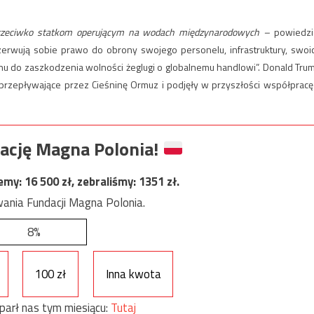
 przeciwko statkom operującym na wodach międzynarodowych –
powiedzi
erwują sobie prawo do obrony swojego personelu, infrastruktury, swoi
anu do zaszkodzenia wolności żeglugi o globalnemu handlowi”. Donald Tru
i przepływające przez Cieśninę Ormuz i podjęły w przyszłości współpracę
ację Magna Polonia!
jemy:
16 500
zł, zebraliśmy:
1351
zł.
ania Fundacji Magna Polonia.
8%
100 zł
Inna kwota
parł nas tym miesiącu:
Tutaj