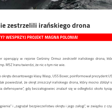
 zestrzelili irańskiego drona
MY? WESPRZYJ PROJEKT MAGNA POLONIA!
er operujący w rejonie Cieśniny Ormuz zestrzelił irańskiego drona, któ
p. MSZ Iranu twierdzi, że nic o tym nie wie.
o okrętu desantowego klasy Wasp, USS Boxer, poinformował prezydent U
k powiedział, że okręt zniszczył irańskiego drona, który mocno zbliżył s
ia defensywne”, gdy bezzałogowiec znalazł się w odległości około tysią
ienia” i „zagrażał bezpieczeństwu okrętu i jego załogi”, w związku z cz