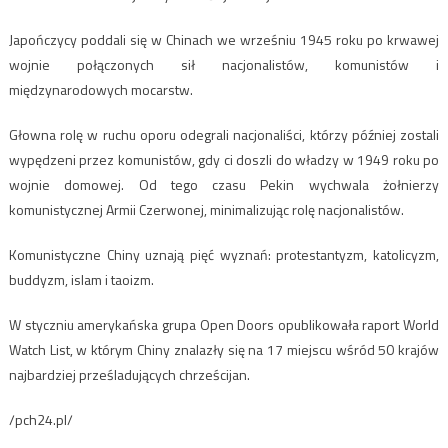
Japończycy poddali się w Chinach we wrześniu 1945 roku po krwawej
wojnie połączonych sił nacjonalistów, komunistów i
międzynarodowych mocarstw.
Głowna rolę w ruchu oporu odegrali nacjonaliści, którzy później zostali
wypędzeni przez komunistów, gdy ci doszli do władzy w 1949 roku po
wojnie domowej. Od tego czasu Pekin wychwala żołnierzy
komunistycznej Armii Czerwonej, minimalizując rolę nacjonalistów.
Komunistyczne Chiny uznają pięć wyznań: protestantyzm, katolicyzm,
buddyzm, islam i taoizm.
W styczniu amerykańska grupa Open Doors opublikowała raport World
Watch List, w którym Chiny znalazły się na 17 miejscu wśród 50 krajów
najbardziej prześladujących chrześcijan.
/pch24.pl/