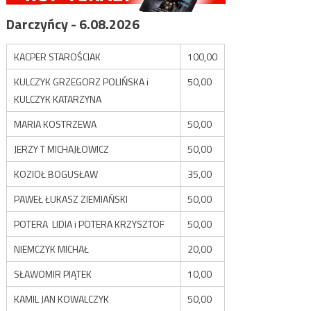
Darczyńcy - 6.08.2026
KACPER STAROŚCIAK
100,00
KULCZYK GRZEGORZ POLIŃSKA i
50,00
KULCZYK KATARZYNA
MARIA KOSTRZEWA
50,00
JERZY T MICHAJŁOWICZ
50,00
KOZIOŁ BOGUSŁAW
35,00
PAWEŁ ŁUKASZ ZIEMIAŃSKI
50,00
POTERA LIDIA i POTERA KRZYSZTOF
50,00
NIEMCZYK MICHAŁ
20,00
SŁAWOMIR PIĄTEK
10,00
KAMIL JAN KOWALCZYK
50,00