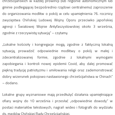
chrześcijańskich w każdej prowincji (lub regionie autonomicznym lub
gminie podlegającej bezpośrednio rządowi centralnemu) zaproszenie
do organizowania modlitw o pokój w celu upamiętnienia 76. rocznicy
zwycięstwa Chińskiej Ludowej Wojny Oporu przeciwko japońskiej
agresji i Światowej Wojnie Antyfaszystowskiej około 3 września,
zgodnie z rzeczywistą sytuacją” – czytamy.
„Lokalne kościoły i kongregacje mogą, zgodnie z faktyczną lokalną
sytuacją, prowadzić odpowiednie modlitwy o pokój w małej i
zdecentralizowanej formie, zgodnie z lokalnymi wymogami
zapobiegania i kontroli nowej epidemii Covid, aby dalej promować
piękną tradycję patriotyzmu i umiłowania religii oraz zademonstrować
dobry wizerunek pokojowo nastawionego chrześcijaństwa w Chinach”
– dodano.
Lokalne grupy wyznaniowe mają przedłużyć działania upamiętniające
ofiary wojny do 10 września i przesłać „odpowiednie dowody” w
postaci materiałów tekstowych, nagrań wideo i fotografii do wydziału
ds. mediów Chińskiej Rady Chrześcijańskiej.