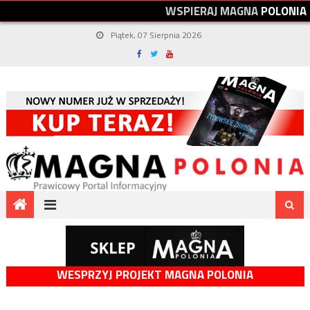
W
S
P
I
E
R
A
J
M
A
G
N
A
P
O
L
O
N
I
A
Piątek, 07 Sierpnia 2026
WESPRZYJ PROJEKT MAGNA POLONIA