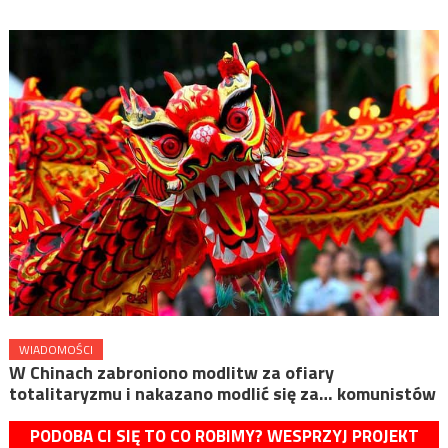
WIADOMOŚCI
W Chinach zabroniono modlitw za ofiary
totalitaryzmu i nakazano modlić się za… komunistów
PODOBA CI SIĘ TO CO ROBIMY? WESPRZYJ PROJEKT