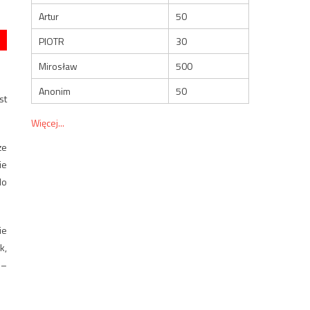
Artur
50
PIOTR
30
Mirosław
500
Anonim
50
st
Więcej...
że
ie
do
ie
k,
 –