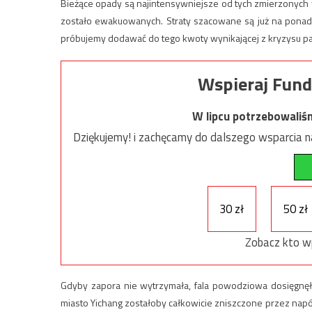
Bieżące opady są najintensywniejsze od tych zmierzonych
zostało ewakuowanych. Straty szacowane są już na ponad 
próbujemy dodawać do tego kwoty wynikającej z kryzysu 
Wspieraj Fund
W lipcu potrzebowaliś
Dziękujemy! i zachęcamy do dalszego wsparcia na
30 zł
50 zł
Zobacz kto w
Gdyby zapora nie wytrzymała, fala powodziowa dosięgnęła
miasto Yichang zostałoby całkowicie zniszczone przez napó