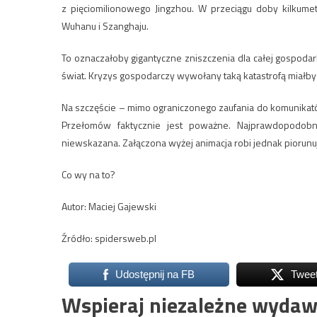
z pięciomilionowego Jingzhou. W przeciągu doby kilkumet
Wuhanu i Szanghaju.
To oznaczałoby gigantyczne zniszczenia dla całej gospodark
świat. Kryzys gospodarczy wywołany taką katastrofą miałby 
Na szczęście – mimo ograniczonego zaufania do komunikat
Przełomów faktycznie jest poważne. Najprawdopodobni
niewskazana. Załączona wyżej animacja robi jednak piorunu
Co wy na to?
Autor: Maciej Gajewski
Źródło: spidersweb.pl
Udostępnij na FB
Twee
Wspieraj niezależne wydaw