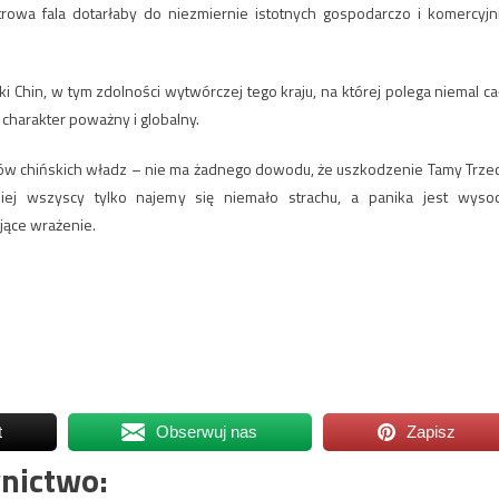
rowa fala dotarłaby do niezmiernie istotnych gospodarczo i komercyjn
i Chin, w tym zdolności wytwórczej tego kraju, na której polega niemal ca
charakter poważny i globalny.
ów chińskich władz – nie ma żadnego dowodu, że uszkodzenie Tamy Trze
ej wszyscy tylko najemy się niemało strachu, a panika jest wyso
jące wrażenie.
t
Obserwuj nas
Zapisz
nictwo: