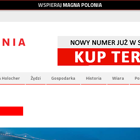
W
S
P
I
E
R
A
J
M
A
G
N
A
P
O
L
O
N
I
A
& Holocher
Żydzi
Gospodarka
Historia
Wiara
Po