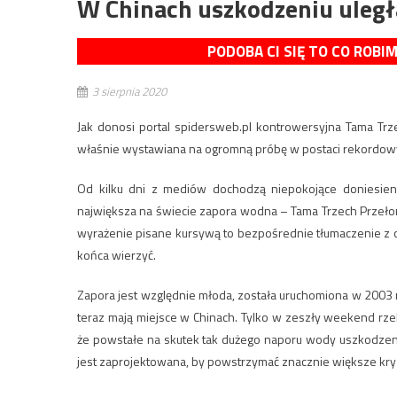
W Chinach uszkodzeniu uleg
PODOBA CI SIĘ TO CO ROBI
3 sierpnia 2020
Jak donosi portal spidersweb.pl kontrowersyjna Tama Trz
właśnie wystawiana na ogromną próbę w postaci rekordowy
Od kilku dni z mediów dochodzą niepokojące doniesienia
największa na świecie zapora wodna – Tama Trzech Prze
wyrażenie pisane kursywą to bezpośrednie tłumaczenie z 
końca wierzyć.
Zapora jest względnie młoda, została uruchomiona w 2003 r.
teraz mają miejsce w Chinach. Tylko w zeszły weekend rze
że powstałe na skutek tak dużego naporu wody uszkodzeni
jest zaprojektowana, by powstrzymać znacznie większe kry