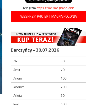
Telegram
https://t.me/magnapolonia
WESPRZYJ PROJEKT MAGNA POLONIA
Darczyńcy - 30.07.2026
AP
30
Artur
70
Anonim
100
Anonim
200
Arleta
90
Piotr
500