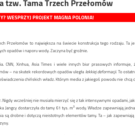
ła tzw. Tama Trzech Przełomów
MY? WESPRZYJ PROJEKT MAGNA POLONIA!
ech Przełomów to największa na świecie konstrukcja tego rodzaju. Ta je
ch opadów i naporu wody. Zaczyna być groźnie.
. CNN, Xinhua, Asia Times i wiele innych biur prasowych informuje, 
łomów – na skutek rekordowych opadów uległa
lekkiej deformacji
. To ostatn
oświadczenia chińskich władz. Którym media z jakiegoś powodu nie chcą 
 Nigdy wcześniej nie musiała mierzyć się z tak intensywnymi opadami, jak
3
ka Jangcy dostarczyła do tamy 61 tys. m
wody. Władze zapewniają jedna
a są drobne i dotyczą nieistotnych elementów tamy. Ta – jak zapewniają
zysy.