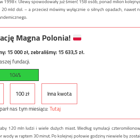
 w 1998 r. Ulewy spowodowały już śmierć 158 osób, ponad milion kolejny
20 mld dol. – a przecież mówimy wyłącznie o silnych opadach, nawet n
pandemicznego.
ację Magna Polonia!
my:
15 000
zł, zebraliśmy:
15 633,5
zł.
szej fundacji.
104%
100 zł
Inna kwota
parł nas tym miesiącu:
Tutaj
by 120 mln ludzi i wiele dużych miast. Według symulacji czteromiliono
r wody w raptem 30 minut. Po kolejnej połowie godziny niewiele by zosta