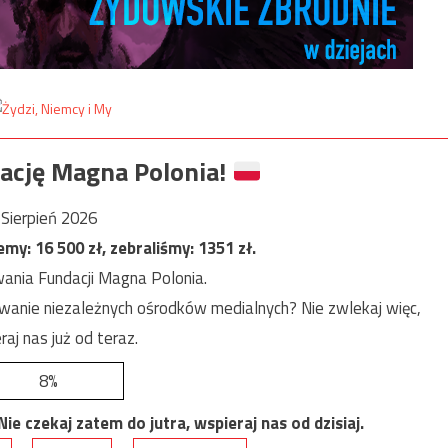
ację Magna Polonia!
Sierpień 2026
jemy:
16 500
zł, zebraliśmy:
1351
zł.
ania Fundacji Magna Polonia.
anie niezależnych ośrodków medialnych? Nie zwlekaj więc,
raj nas już od teraz.
8%
e czekaj zatem do jutra, wspieraj nas od dzisiaj.