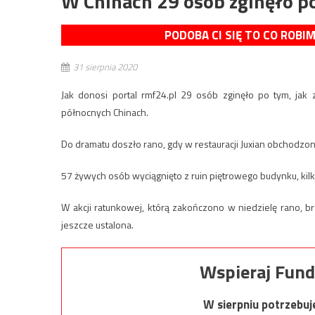
W Chinach 29 osób zginęło po
PODOBA CI SIĘ TO CO ROBI
31 sierpnia 2020
Jak donosi portal rmf24.pl 29 osób zginęło po tym, jak 
północnych Chinach.
Do dramatu doszło rano, gdy w restauracji Juxian obchodzon
57 żywych osób wyciągnięto z ruin piętrowego budynku, kil
W akcji ratunkowej, którą zakończono w niedzielę rano, br
jeszcze ustalona.
Wspieraj Fund
W sierpniu potrzebu