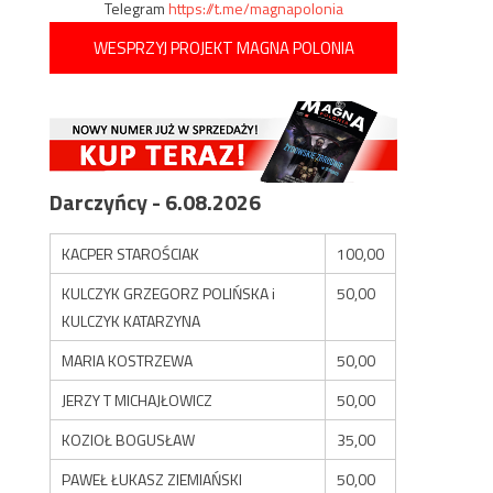
Telegram
https://t.me/magnapolonia
WESPRZYJ PROJEKT MAGNA POLONIA
Darczyńcy - 6.08.2026
KACPER STAROŚCIAK
100,00
KULCZYK GRZEGORZ POLIŃSKA i
50,00
KULCZYK KATARZYNA
MARIA KOSTRZEWA
50,00
JERZY T MICHAJŁOWICZ
50,00
KOZIOŁ BOGUSŁAW
35,00
PAWEŁ ŁUKASZ ZIEMIAŃSKI
50,00