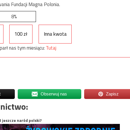
ania Fundacji Magna Polonia.
8%
100 zł
Inna kwota
parł nas tym miesiącu:
Tutaj
t
Obserwuj nas
Zapisz
nictwo:
t jeszcze naród polski?