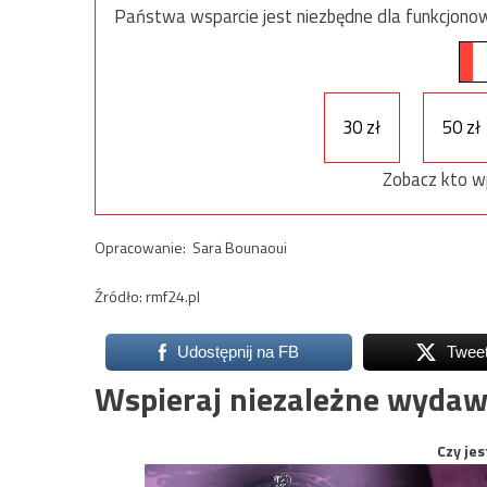
Państwa wsparcie jest niezbędne dla funkcjonow
30 zł
50 zł
Zobacz kto w
Opracowanie: Sara Bounaoui
Źródło: rmf24.pl
Udostępnij na FB
Twee
Wspieraj niezależne wydaw
Czy jes