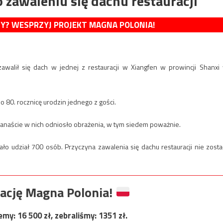
 zawaleniu się dachu restauracji
MY? WESPRZYJ PROJEKT MAGNA POLONIA!
zawalił się dach w jednej z restauracji w Xiangfen w prowincji Shanxi
o 80. rocznicę urodzin jednego z gości.
kanaście w nich odniosło obrażenia, w tym siedem poważnie.
ało udział 700 osób. Przyczyna zawalenia się dachu restauracji nie zosta
ację Magna Polonia!
jemy:
16 500
zł, zebraliśmy:
1351
zł.