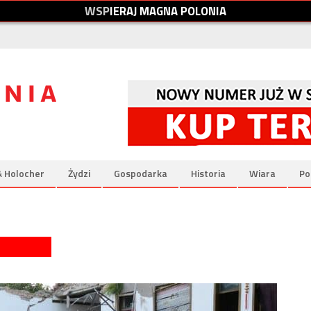
W
S
P
I
E
R
A
J
M
A
G
N
A
P
O
L
O
N
I
A
& Holocher
Żydzi
Gospodarka
Historia
Wiara
Po