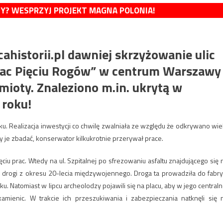
MY? WESPRZYJ PROJEKT MAGNA POLONIA!
ahistorii.pl dawniej skrzyżowanie ulic
„Plac Pięciu Rogów” w centrum Warszawy
ioty. Znaleziono m.in. ukrytą w
 roku!
. Realizacja inwestycji co chwilę zwalniała ze względu że odkrywano wie
y je zbadać, konserwator kilkukrotnie przerywał prace.
ęciu prac. Wtedy na ul. Szpitalnej po sfrezowaniu asfaltu znajdującego się 
drogi z okresu 20-lecia międzywojennego. Droga ta prowadziła do fabry
 Natomiast w lipcu archeolodzy pojawili się na placu, aby w jego centraln
mienic. W trakcie ich przeszukiwania i zabezpieczania natknęli się 