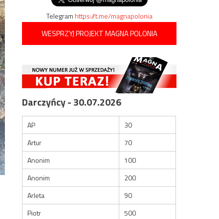
Telegram
https://t.me/magnapolonia
WESPRZYJ PROJEKT MAGNA POLONIA
Darczyńcy - 30.07.2026
AP
30
Artur
70
Anonim
100
Anonim
200
Arleta
90
Piotr
500