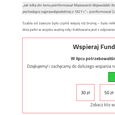
„Jak kilka dni temu poinformował Mazowiecki Wojewódzki K
pochodząca najprawdopodobniej z 1921 r.”
– poinformował Za
Szabla od zawsze była czymś więcej niż bronią – była rel
dnia pełni w wojsku ważną rolę i traktowana jest z odpowied
Wspieraj Fund
W lipcu potrzebowaliś
Dziękujemy! i zachęcamy do dalszego wsparcia na
30 zł
50 zł
Zobacz kto w