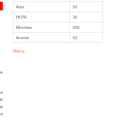
Artur
50
PIOTR
30
Mirosław
500
Anonim
50
Więcej...
le
na
ki
ej
na