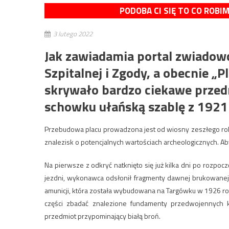
PODOBA CI SIĘ TO CO ROBI
3 lutego 2022
Jak zawiadamia portal zwiadowc
Szpitalnej i Zgody, a obecnie 
skrywało bardzo ciekawe przedm
schowku ułańską szablę z 1921
Przebudowa placu prowadzona jest od wiosny zeszłego roku
znalezisk o potencjalnych wartościach archeologicznych. Ab
Na pierwsze z odkryć natknięto się już kilka dni po rozpocz
jezdni, wykonawca odsłonił fragmenty dawnej brukowanej 
amunicji, która została wybudowana na Targówku w 1926 roku.
części zbadać znalezione fundamenty przedwojennych ka
przedmiot przypominający białą broń.