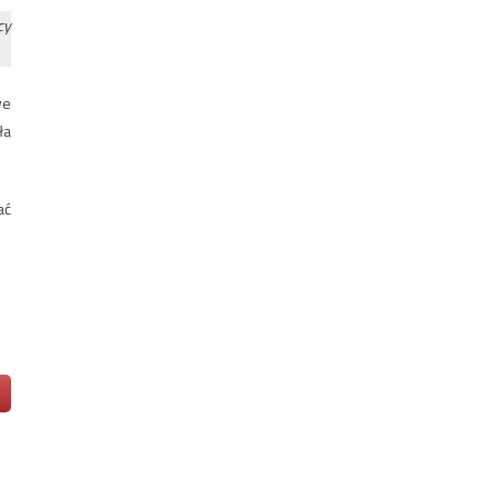
cy
we
ła
ać