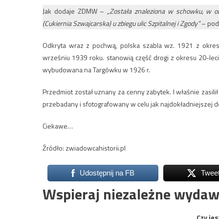
Jak dodaje ZDMW –
„Została znaleziona w schowku, w o
(Cukiernia Szwajcarska) u zbiegu ulic Szpitalnej i Zgody”
– pod
Odkryta wraz z pochwą, polska szabla wz. 1921 z okresu
wrześniu 1939 roku. stanowią część drogi z okresu 20-leci
wybudowana na Targówku w 1926 r.
Przedmiot został uznany za cenny zabytek. I właśnie zasil
przebadany i sfotografowany w celu jak najdokładniejszej d
Ciekawe…
Źródło: zwiadowcahistorii.pl
Udostępnij na FB
Twee
Wspieraj niezależne wydaw
Czy jes