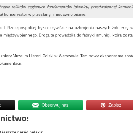
brębie reliktów ceglanych fundamentów (piwnicy) przedwojennej kamieni
ał konserwator w przesłanym niedawno piśmie.
 II Rzeczpospolitej była oczywiście na uzbrojeniu naszych żołnierzy 
a międzywojennego. Droga ta prowadziła do fabryki amunicji, która zosta
ił zbiory Muzeum Historii Polski w Warszawie. Tam nowy eksponat ma zost
okumentacji.
t
Obserwuj nas
Zapisz
nictwo:
t jeszcze naród polski?