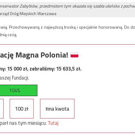
onserwator Zabytków, przedmiotem tym okazała się szabla ułańska z pochw
rząd Dróg Miejskich Warszawa
ikwią. Przechowywaną z najwyższą troską i specjalnie honorowaną. Do dz
nią czcią.
ację Magna Polonia!
my:
15 000
zł, zebraliśmy:
15 633,5
zł.
szej fundacji.
104%
100 zł
Inna kwota
parł nas tym miesiącu:
Tutaj