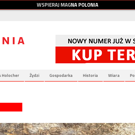
W
S
P
I
E
R
A
J
M
A
G
N
A
P
O
L
O
N
I
A
& Holocher
Żydzi
Gospodarka
Historia
Wiara
Po