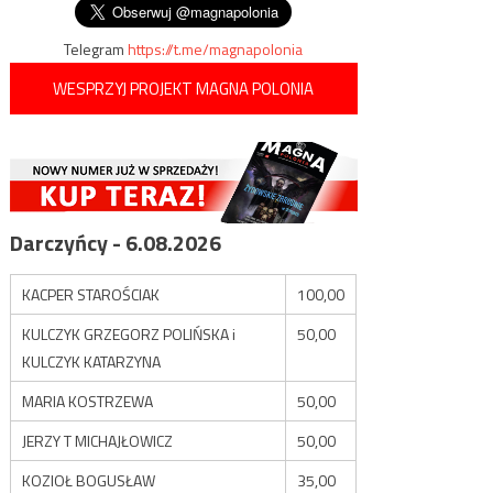
Telegram
https://t.me/magnapolonia
WESPRZYJ PROJEKT MAGNA POLONIA
Darczyńcy - 6.08.2026
KACPER STAROŚCIAK
100,00
KULCZYK GRZEGORZ POLIŃSKA i
50,00
KULCZYK KATARZYNA
MARIA KOSTRZEWA
50,00
JERZY T MICHAJŁOWICZ
50,00
KOZIOŁ BOGUSŁAW
35,00