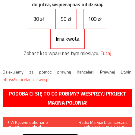
do jutra, wspieraj nas od dzisiaj.
30 zł
50 zł
100 zł
Inna kwota
Zobacz kto wparł nas tym miesiącu:
Tutaj
Dziękujemy za pomoc prawną Kancelarii Prawnej Litwin:
https://kancelaria-litwin.pl
PODOBA CI SIĘ TO CO ROBIMY? WESPRZYJ PROJEKT
MAGNA POLONIA!
Nawigacja
W Kijowie dokonano
Radio Maryja: Dramatyczna
sytuacja na rynku trzody
odsłonięcia dekretu o
chlewnej
wpisu
autokefalii