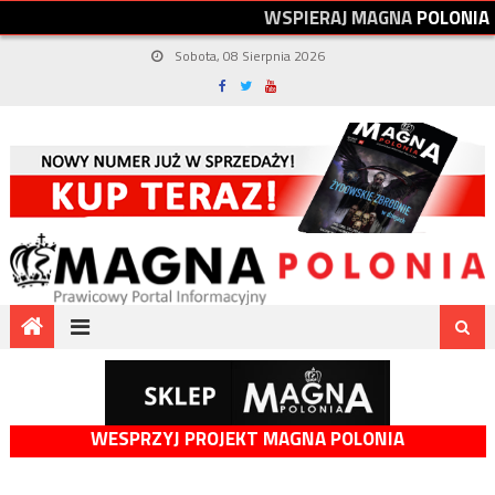
W
S
P
I
E
R
A
J
M
A
G
N
A
P
O
L
O
N
I
A
Sobota, 08 Sierpnia 2026
WESPRZYJ PROJEKT MAGNA POLONIA