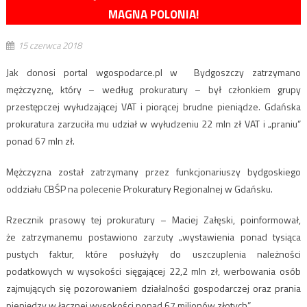
MAGNA POLONIA!
15 czerwca 2018
Jak donosi portal wgospodarce.pl w Bydgoszczy zatrzymano
mężczyznę, który – według prokuratury – był członkiem grupy
przestępczej wyłudzającej
VAT
i piorącej brudne pieniądze. Gdańska
prokuratura zarzuciła mu udział w wyłudzeniu 22 mln zł
VAT
i „praniu”
ponad 67 mln zł.
Mężczyzna został zatrzymany przez funkcjonariuszy bydgoskiego
oddziału
CB
ŚP na polecenie Prokuratury Regionalnej w Gdańsku.
Rzecznik prasowy tej prokuratury – Maciej Załęski, poinformował,
że zatrzymanemu postawiono zarzuty „wystawienia ponad tysiąca
pustych faktur, które posłużyły do uszczuplenia należności
podatkowych w wysokości sięgającej 22,2 mln zł, werbowania osób
zajmujących się pozorowaniem działalności gospodarczej oraz prania
pieniędzy w łącznej wysokości ponad 67 milionów złotych”.