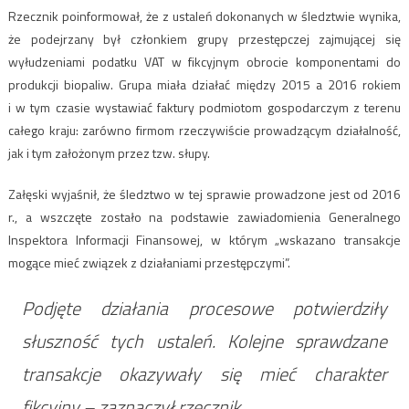
Rzecznik poinformował, że z ustaleń dokonanych w śledztwie wynika,
że podejrzany był członkiem grupy przestępczej zajmującej się
wyłudzeniami podatku
VAT
w fikcyjnym obrocie komponentami do
produkcji biopaliw. Grupa miała działać między 2015 a 2016 rokiem
i w tym czasie wystawiać faktury podmiotom gospodarczym z terenu
całego kraju: zarówno firmom rzeczywiście prowadzącym działalność,
jak i tym założonym przez tzw. słupy.
Załęski wyjaśnił, że śledztwo w tej sprawie prowadzone jest od 2016
r., a wszczęte zostało na podstawie zawiadomienia Generalnego
Inspektora Informacji Finansowej, w którym „wskazano transakcje
mogące mieć związek z działaniami przestępczymi”.
Podjęte działania procesowe potwierdziły
słuszność tych ustaleń. Kolejne sprawdzane
transakcje okazywały się mieć charakter
fikcyjny – zaznaczył rzecznik.