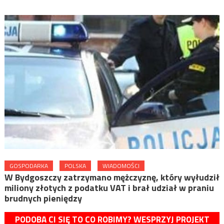
GOSPODARKA
POLSKA
WIADOMOŚCI
W Bydgoszczy zatrzymano mężczyznę, który wyłudził
miliony złotych z podatku VAT i brał udział w praniu
brudnych pieniędzy
PODOBA CI SIĘ TO CO ROBIMY? WESPRZYJ PROJEKT