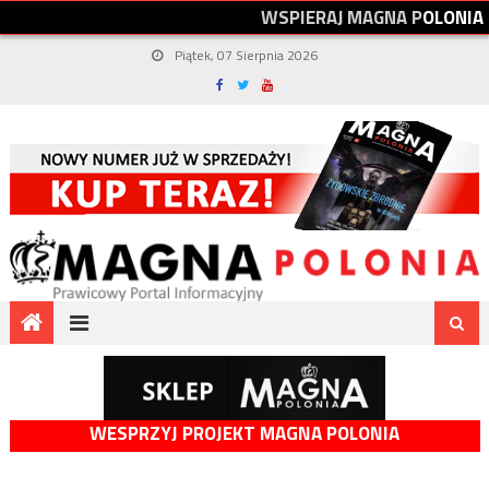
W
S
P
I
E
R
A
J
M
A
G
N
A
P
O
L
O
N
I
A
Piątek, 07 Sierpnia 2026
WESPRZYJ PROJEKT MAGNA POLONIA