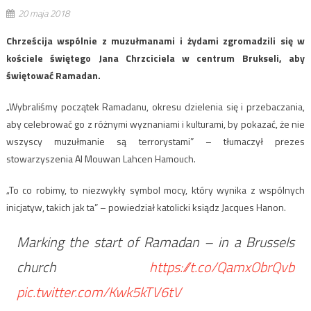
20 maja 2018
Chrześcija wspólnie z muzułmanami i żydami zgromadzili się w
kościele świętego Jana Chrzciciela w centrum Brukseli, aby
świętować Ramadan.
„Wybraliśmy początek Ramadanu, okresu dzielenia się i przebaczania,
aby celebrować go z różnymi wyznaniami i kulturami, by pokazać, że nie
wszyscy muzułmanie są terrorystami” – tłumaczył prezes
stowarzyszenia Al Mouwan Lahcen Hamouch.
„To co robimy, to niezwykły symbol mocy, który wynika z wspólnych
inicjatyw, takich jak ta” – powiedział katolicki ksiądz Jacques Hanon.
Marking the start of Ramadan – in a Brussels
church
https://t.co/QamxObrQvb
pic.twitter.com/Kwk5kTV6tV