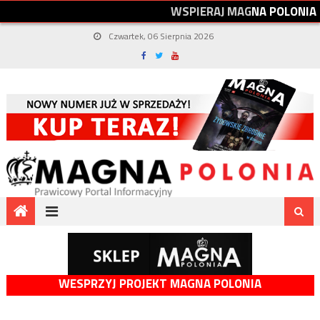
W
S
P
I
E
R
A
J
M
A
G
N
A
P
O
L
O
N
I
A
Czwartek, 06 Sierpnia 2026
WESPRZYJ PROJEKT MAGNA POLONIA