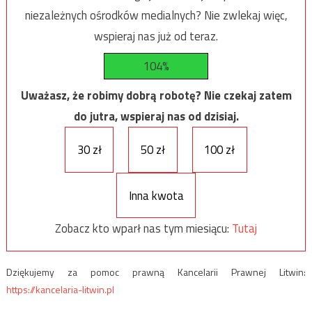
niezależnych ośrodków medialnych? Nie zwlekaj więc,
wspieraj nas już od teraz.
104%
Uważasz, że robimy dobrą robotę? Nie czekaj zatem
do jutra, wspieraj nas od dzisiaj.
30 zł
50 zł
100 zł
Inna kwota
Zobacz kto wparł nas tym miesiącu:
Tutaj
Dziękujemy za pomoc prawną Kancelarii Prawnej Litwin:
https://kancelaria-litwin.pl