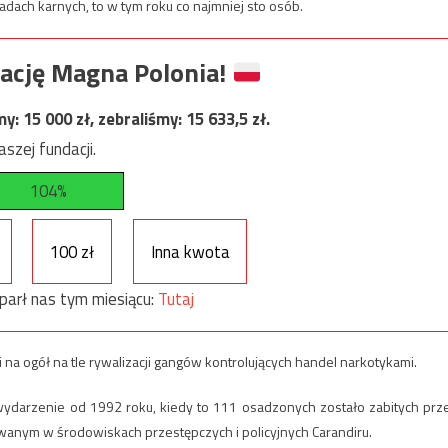
ładach karnych, to w tym roku co najmniej sto osób.
ację Magna Polonia!
my:
15 000
zł, zebraliśmy:
15 633,5
zł.
szej fundacji.
104%
100 zł
Inna kwota
parł nas tym miesiącu:
Tutaj
na ogół na tle rywalizacji gangów kontrolujących handel narkotykami.
 wydarzenie od 1992 roku, kiedy to 111 osadzonych zostało zabitych prz
wanym w środowiskach przestępczych i policyjnych Carandiru.