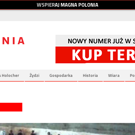
W
S
P
I
E
R
A
J
M
A
G
N
A
P
O
L
O
N
I
A
& Holocher
Żydzi
Gospodarka
Historia
Wiara
Po