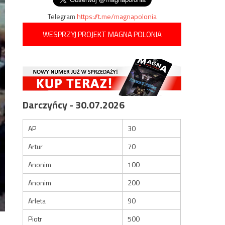
Telegram
https://t.me/magnapolonia
WESPRZYJ PROJEKT MAGNA POLONIA
Darczyńcy - 30.07.2026
AP
30
Artur
70
Anonim
100
Anonim
200
Arleta
90
Piotr
500