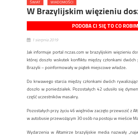
ŚWIAT
WIADOMOŚCI
W Brazylijskim więzieniu dos
PODOBA CI SIĘ TO CO ROBI
1 sierpnia 2019
Jak informuje portal nczas.com w brazylijskim więzieniu dos
której doszło wskutek konfliktu między członkami dwóch
Brazylii – poinformowały w piątek miejscowe władze.
Do krwawego starcia między członkami dwóch rywalizując
doszło w poniedziałek. Pozostałych 42 udusiło się dy
część uczestników masakry.
Pozostałych przy życiu 46 więźniów zaczęto przewozić z A
w autobusie przewożącym 30 osób na postoju w mieście Mara
Wydarzenia w Altamirze brazylijskie media nazwały „najw