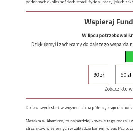
podobnych okolicznościach stracili życie w brazylijskich zak
Wspieraj Fund
W lipcu potrzebowaliś
Dziękujemy! i zachęcamy do dalszego wsparcia na
30 zł
50 zł
Zobacz kto w
Do krwawych starć w więzieniach na północy kraju dochodzi 
Masakra w Altamirze, to najbardziej krwawe tego rodzaju
strażników więziennych w zakładzie karnym w Sao Paulo, z