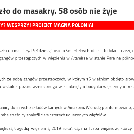
zło do masakry. 58 osób nie żyje
MY? WESPRZYJ PROJEKT MAGNA POLONIA!
zło do masakry. Pięćdziesiąt osiem śmiertelnych ofiar – to bilans rzezi, 
 gangów przestępczych w więzieniu w Altamirze w stanie Para na półno
ych ze sobą gangów przestępczych, w którym 16 więźniom obcięto głow
mem wskutek pożaru wznieconego w zamkniętym budynku więziennym prz
ltamiry do innych zakładów karnych w Amazonii. W środę poinformowano, 
ba strażnicy znaleźli ciała czterech uduszonych więźniów.
iększą tragedią więzienną 2019 roku”. Łączna liczba więźniów, którzy