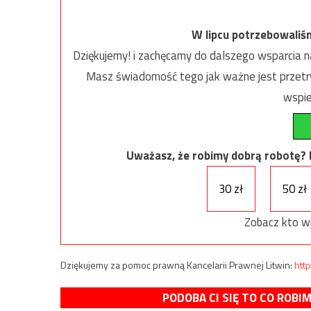
W lipcu potrzebowaliś
Dziękujemy! i zachęcamy do dalszego wsparcia na
Masz świadomość tego jak ważne jest przetrw
wspie
Uważasz, że robimy dobrą robotę? Ni
30 zł
50 zł
Zobacz kto w
Dziękujemy za pomoc prawną Kancelarii Prawnej Litwin:
http
PODOBA CI SIĘ TO CO ROBI