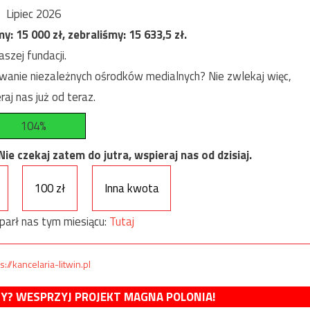
Lipiec 2026
my:
15 000
zł, zebraliśmy:
15 633,5
zł.
szej fundacji.
anie niezależnych ośrodków medialnych? Nie zwlekaj więc,
raj nas już od teraz.
104%
e czekaj zatem do jutra, wspieraj nas od dzisiaj.
100 zł
Inna kwota
parł nas tym miesiącu:
Tutaj
s://kancelaria-litwin.pl
MY? WESPRZYJ PROJEKT MAGNA POLONIA!