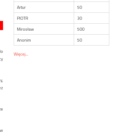
Artur
50
PIOTR
30
Mirosław
500
Anonim
50
do
Więcej...
cy
y,
ez
że
 w