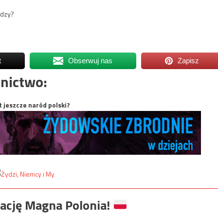
adzy?
t
Obserwuj nas
Zapisz
nictwo:
t jeszcze naród polski?
ację Magna Polonia!