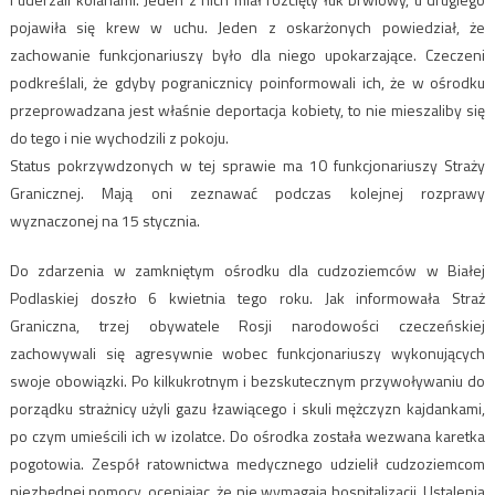
pojawiła się krew w uchu. Jeden z oskarżonych powiedział, że
zachowanie funkcjonariuszy było dla niego upokarzające. Czeczeni
podkreślali, że gdyby pogranicznicy poinformowali ich, że w ośrodku
przeprowadzana jest właśnie deportacja kobiety, to nie mieszaliby się
do tego i nie wychodzili z pokoju.
Status pokrzywdzonych w tej sprawie ma 10 funkcjonariuszy Straży
Granicznej. Mają oni zeznawać podczas kolejnej rozprawy
wyznaczonej na 15 stycznia.
Do zdarzenia w zamkniętym ośrodku dla cudzoziemców w Białej
Podlaskiej doszło 6 kwietnia tego roku. Jak informowała Straż
Graniczna, trzej obywatele Rosji narodowości czeczeńskiej
zachowywali się agresywnie wobec funkcjonariuszy wykonujących
swoje obowiązki. Po kilkukrotnym i bezskutecznym przywoływaniu do
porządku strażnicy użyli gazu łzawiącego i skuli mężczyzn kajdankami,
po czym umieścili ich w izolatce. Do ośrodka została wezwana karetka
pogotowia. Zespół ratownictwa medycznego udzielił cudzoziemcom
niezbędnej pomocy, oceniając, że nie wymagają hospitalizacji. Ustalenia