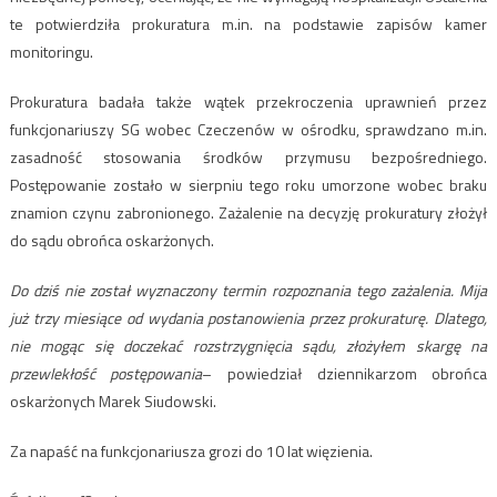
te potwierdziła prokuratura m.in. na podstawie zapisów kamer
monitoringu.
Prokuratura badała także wątek przekroczenia uprawnień przez
funkcjonariuszy SG wobec Czeczenów w ośrodku, sprawdzano m.in.
zasadność stosowania środków przymusu bezpośredniego.
Postępowanie zostało w sierpniu tego roku umorzone wobec braku
znamion czynu zabronionego. Zażalenie na decyzję prokuratury złożył
do sądu obrońca oskarżonych.
Do dziś nie został wyznaczony termin rozpoznania tego zażalenia. Mija
już trzy miesiące od wydania postanowienia przez prokuraturę. Dlatego,
nie mogąc się doczekać rozstrzygnięcia sądu, złożyłem skargę na
przewlekłość postępowania
– powiedział dziennikarzom obrońca
oskarżonych Marek Siudowski.
Za napaść na funkcjonariusza grozi do 10 lat więzienia.