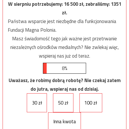
W sierpniu potrzebujemy:
16 500
zł, zebraliśmy:
1351
zł.
Państwa wsparcie jest niezbędne dla funkcjonowania
Fundacji Magna Polonia.
Masz świadomość tego jak ważne jest przetrwanie
niezależnych ośrodków medialnych? Nie zwlekaj więc,
wspieraj nas już od teraz.
8%
Uważasz, że robimy dobrą robotę? Nie czekaj zatem
do jutra, wspieraj nas od dzisiaj.
30 zł
50 zł
100 zł
Inna kwota