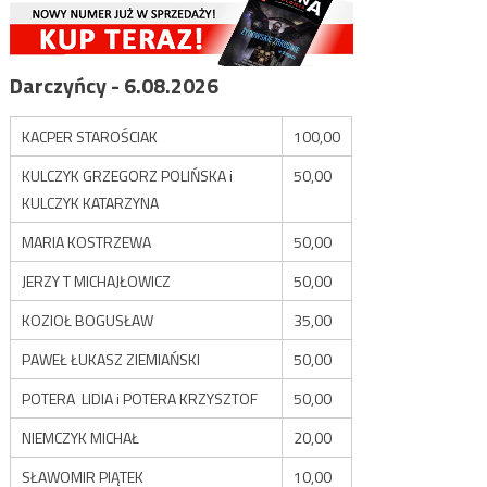
Darczyńcy - 6.08.2026
KACPER STAROŚCIAK
100,00
KULCZYK GRZEGORZ POLIŃSKA i
50,00
KULCZYK KATARZYNA
MARIA KOSTRZEWA
50,00
JERZY T MICHAJŁOWICZ
50,00
KOZIOŁ BOGUSŁAW
35,00
PAWEŁ ŁUKASZ ZIEMIAŃSKI
50,00
POTERA LIDIA i POTERA KRZYSZTOF
50,00
NIEMCZYK MICHAŁ
20,00
SŁAWOMIR PIĄTEK
10,00