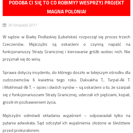
PODOBA CI SIĘ TO CO ROBIMY? WESPRZYJ PROJEKT
MAGNA POLONIA!
30 listopada 2017
W sądzie w Białej Podlaskiej (Lubelskie) rozpoczął się proces trzech
Czeczenów. Mężczyźni są oskarżeni o czynną napaść na
funkcjonariuszy Straży Granicznej i kierowanie gróźb wobec nich. Nie
przyznali się do winy.
Sprawa dotyczy incydentu, do którego doszło w tutejszym ośrodku dla
cudzoziemców 6 kwietnia tego roku. Dukvakha T., Turpal-Ali T.
i Mokhmad-Ali T. – ojciec i dwóch synów – są oskarżeni o to, że szarpali
się z funkcjonariuszami Straży Granicznej, uderzali ich pięściami, kopali,
grozili im pozbawieniem życia.
Mężczyźni odmówili składania wyjaśnień – odpowiadali tylko na
pytania adwokata. Sąd odczytał ich wyjaśnienia złożone w śledztwie
przed prokuratorem.