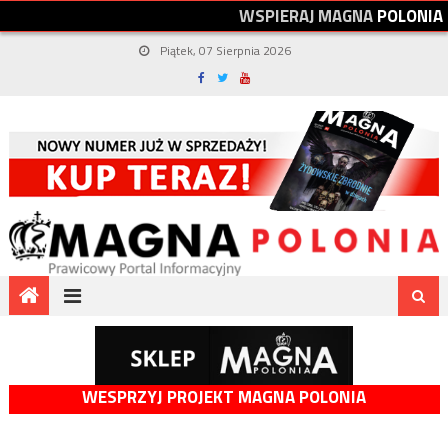
W
S
P
I
E
R
A
J
M
A
G
N
A
P
O
L
O
N
I
A
Piątek, 07 Sierpnia 2026
WESPRZYJ PROJEKT MAGNA POLONIA