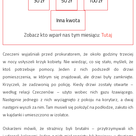
30 zł
50 zł
100 zł
Inna kwota
Zobacz kto wparł nas tym miesiącu:
Tutaj
Czeczeni wyjaśniali przed prokuratorem, że około godziny trzeciej
w nocy usłyszeli krzyk kobiety. Nie wiedząc, co się stało, myśleli, że
ktoś potrzebuje pomocy. Jeden z nich podszedł do drzwi
pomieszczenia, w którym się znajdowali, ale drzwi były zamknięte.
Krzyczeli, że zadzwonią po policję. Kiedy drzwi zostały otwarte –
według relacji Czeczenów – użyto wobec nich gazu łzawiącego.
Następnie jednego z nich wyciągnięto z pokoju na korytarz, a dwaj
następni wyszli za nim. Tam musieli się położyć na podłodze, zakuto ich
w kajdanki i umieszczono w izolatce.
Oskarżeni mówili, że strażnicy byli brutalni – przytrzymywali ich
i uderzali kolanami. Jeden z nich miał rozcięty łuk brwiowy, u drugiego