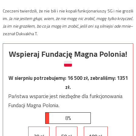
Czeczeni twierdzili, że nie bili i nie kopali funkcjonariuszy SG i nie grozili
im.
Ja nie jestem głupi, wiem, że nie mogę nic zrobić, mogę tylko krzyczeć.
Ja im nie groziłem, bo co ja mogę im zrobić, jeśli oni są silniejsi ode mnie
–
zeznał Dukvakha T.
Wspieraj Fundację Magna Polonia!
W sierpniu potrzebujemy:
16 500
zł, zebraliśmy:
1351
zł.
Państwa wsparcie jest niezbędne dla funkcjonowania
Fundacji Magna Polonia.
8%