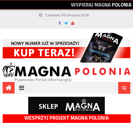
W
S
P
I
E
R
A
J
M
A
G
N
A
P
O
L
O
N
I
A
Czwartek, 06 Sierpnia 2026
WESPRZYJ PROJEKT MAGNA POLONIA