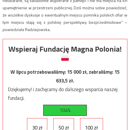
nieukarane, są świadomie wypierane z pamięci i nie ma miejsca na ich
upamiętnienie w przestrzeni publicznej. Dziś można sobie powiedzieć,
że wszelkie dyskusje o ewentualnym miejscu pomnika polskich ofiar w
tym miejscu stają się z polskiej perspektywy bezprzedmiotowe” –
powiedziała Radziejowska.
Wspieraj Fundację Magna Polonia!
W lipcu potrzebowaliśmy:
15 000
zł, zebraliśmy:
15
633,5
zł.
Dziękujemy! i zachęcamy do dalszego wsparcia naszej
fundacji.
104%
30 zł
50 zł
100 zł