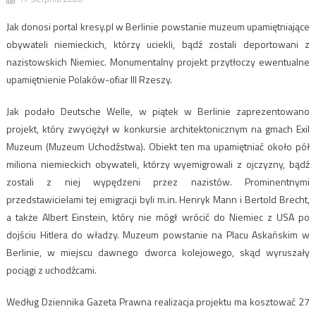
Jak donosi portal kresy.pl w Berlinie powstanie muzeum upamiętniające
obywateli niemieckich, którzy uciekli, bądź zostali deportowani z
nazistowskich Niemiec. Monumentalny projekt przytłoczy ewentualne
upamiętnienie Polaków-ofiar III Rzeszy.
Jak podało Deutsche Welle, w piątek w Berlinie zaprezentowano
projekt, który zwyciężył w konkursie architektonicznym na gmach Exil
Muzeum (Muzeum Uchodźstwa). Obiekt ten ma upamiętniać około pół
miliona niemieckich obywateli, którzy wyemigrowali z ojczyzny, bądź
zostali z niej wypędzeni przez nazistów. Prominentnymi
przedstawicielami tej emigracji byli m.in. Henryk Mann i Bertold Brecht,
a także Albert Einstein, który nie mógł wrócić do Niemiec z USA po
dojściu Hitlera do władzy. Muzeum powstanie na Placu Askańskim w
Berlinie, w miejscu dawnego dworca kolejowego, skąd wyruszały
pociągi z uchodźcami.
Według Dziennika Gazeta Prawna realizacja projektu ma kosztować 27