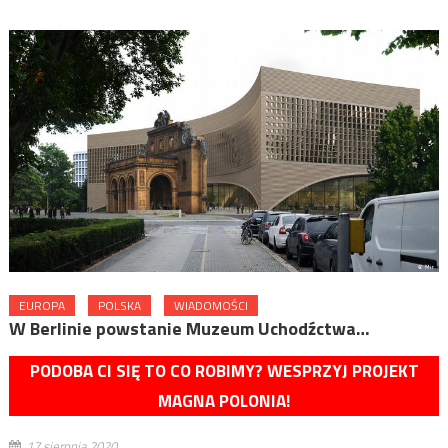
EUROPA
POLSKA
WIADOMOŚCI
W Berlinie powstanie Muzeum Uchodźctwa…
PODOBA CI SIĘ TO CO ROBIMY? WESPRZYJ PROJEKT
MAGNA POLONIA!
17 sierpnia 2020