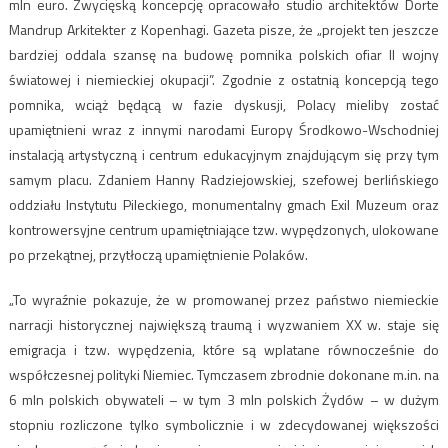
mln euro. Zwycięską koncepcję opracowało studio architektów Dorte
Mandrup Arkitekter z Kopenhagi. Gazeta pisze, że „projekt ten jeszcze
bardziej oddala szansę na budowę pomnika polskich ofiar II wojny
światowej i niemieckiej okupacji”. Zgodnie z ostatnią koncepcją tego
pomnika, wciąż będącą w fazie dyskusji, Polacy mieliby zostać
upamiętnieni wraz z innymi narodami Europy Środkowo-Wschodniej
instalacją artystyczną i centrum edukacyjnym znajdującym się przy tym
samym placu. Zdaniem Hanny Radziejowskiej, szefowej berlińskiego
oddziału Instytutu Pileckiego, monumentalny gmach Exil Muzeum oraz
kontrowersyjne centrum upamiętniające tzw. wypędzonych, ulokowane
po przekątnej, przytłoczą upamiętnienie Polaków.
„To wyraźnie pokazuje, że w promowanej przez państwo niemieckie
narracji historycznej największą traumą i wyzwaniem XX w. staje się
emigracja i tzw. wypędzenia, które są wplatane równocześnie do
współczesnej polityki Niemiec. Tymczasem zbrodnie dokonane m.in. na
6 mln polskich obywateli – w tym 3 mln polskich Żydów – w dużym
stopniu rozliczone tylko symbolicznie i w zdecydowanej większości