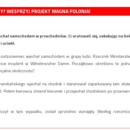
MY? WESPRZYJ PROJEKT MAGNA POLONIA!
chał samochodem w przechodniów. Ci uratowali się, uskakując na bok
 uciekł.
 cudzoziemiec wjechał samochodem w grupę ludzi. Rzecznik Ministerst
jsce incydent w Wilhelmsruher Damm. Początkowo określono to jedn
jalne okoliczności”.
rokańskiego wjechał na chodnik i staranował zaparkowany tam skute
zyć. Potem kierowca zmienił kierunek i przejechał chodnikiem po przeciwn
tniczył w tym wypadku, został uprzednio wynajęty. Według rzecznicz