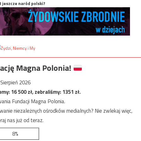
t jeszcze naród polski?
ację Magna Polonia!
Sierpień 2026
jemy:
16 500
zł, zebraliśmy:
1351
zł.
ania Fundacji Magna Polonia.
anie niezależnych ośrodków medialnych? Nie zwlekaj więc,
raj nas już od teraz.
8%