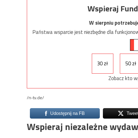
Wspieraj Fund
W sierpniu potrzebu
Państwa wsparcie jest niezbędne dla funkcjonow
30 zł
50 zł
Zobacz kto w
/n-tv.de/
Udostępnij na FB
Twee
Wspieraj niezależne wydaw