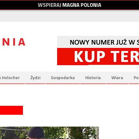
W
S
P
I
E
R
A
J
M
A
G
N
A
P
O
L
O
N
I
A
& Holocher
Żydzi
Gospodarka
Historia
Wiara
Po