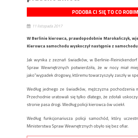
PODOBA CI SIĘ TO CO ROBI
11 listopada 2017
W Berlinie kierowca, prawdopodobnie Marokańczyk, wje
Kierowca samochodu wyskoczył następnie z samochodu i
Jak wynika z zeznań świadków, w Berlinie-Reinickendorf
Spraw Wewnętrznych potwierdziła, że w nocy miał mie
jako”wypadek drogowy, któremu towarzyszyły zaszły w spec
Według jednego ze świadków, mężczyzna pochodzenia ma
Przechodnie uratowali się tylko dlatego, że zdołali uskoc
stronie pasa drogi. Według policji kierowca ów uciekł.
Według funkcjonariusza policji samochód, który uczes
Ministerstwa Spraw Wewnętrznych obyło się bez ofiar.