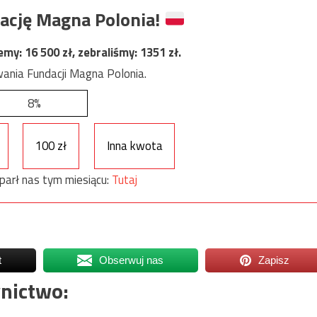
ację Magna Polonia!
jemy:
16 500
zł, zebraliśmy:
1351
zł.
ania Fundacji Magna Polonia.
8%
100 zł
Inna kwota
parł nas tym miesiącu:
Tutaj
t
Obserwuj nas
Zapisz
nictwo: