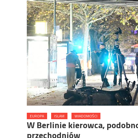
EUROPA
ISLAM
WIADOMOŚCI
W Berlinie kierowca, podobn
przechodniów