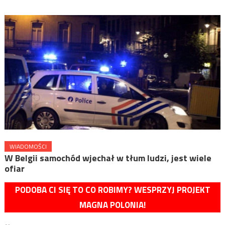
WIADOMOŚCI
W Belgii samochód wjechał w tłum ludzi, jest wiele
ofiar
PODOBA CI SIĘ TO CO ROBIMY? WESPRZYJ PROJEKT
MAGNA POLONIA!