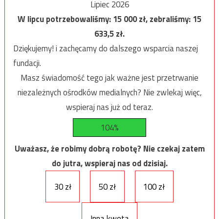
Lipiec 2026
W lipcu potrzebowaliśmy:
15 000
zł, zebraliśmy:
15
633,5
zł.
Dziękujemy! i zachęcamy do dalszego wsparcia naszej
fundacji.
Masz świadomość tego jak ważne jest przetrwanie
niezależnych ośrodków medialnych? Nie zwlekaj więc,
wspieraj nas już od teraz.
104%
Uważasz, że robimy dobrą robotę? Nie czekaj zatem
do jutra, wspieraj nas od dzisiaj.
30 zł
50 zł
100 zł
Inna kwota