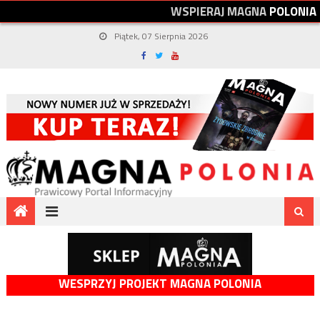
W
S
P
I
E
R
A
J
M
A
G
N
A
P
O
L
O
N
I
A
Piątek, 07 Sierpnia 2026
WESPRZYJ PROJEKT MAGNA POLONIA