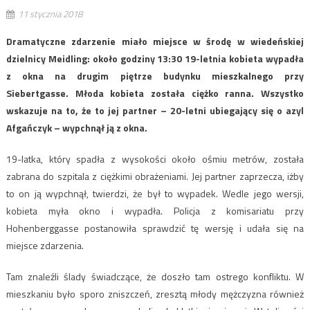
11 stycznia 2018
Dramatyczne zdarzenie miało miejsce w środę w wiedeńskiej
dzielnicy Meidling: około godziny 13:30 19-letnia kobieta wypadła
z okna na drugim piętrze budynku mieszkalnego przy
Siebertgasse. Młoda kobieta została ciężko ranna. Wszystko
wskazuje na to, że to jej partner – 20-letni ubiegający się o azyl
Afgańczyk – wypchnął ją z okna.
19-latka, który spadła z wysokości około ośmiu metrów, została
zabrana do szpitala z ciężkimi obrażeniami. Jej partner zaprzecza, iżby
to on ją wypchnął, twierdzi, że był to wypadek. Wedle jego wersji,
kobieta myła okno i wypadła. Policja z komisariatu przy
Hohenberggasse postanowiła sprawdzić tę wersję i udała się na
miejsce zdarzenia.
Tam znaleźli ślady świadczące, że doszło tam ostrego konfliktu. W
mieszkaniu było sporo zniszczeń, zresztą młody mężczyzna również