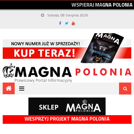
W
S
P
I
E
R
A
J
M
A
G
N
A
P
O
L
O
N
I
A
Sobota, 08 Sierpnia 2026
WESPRZYJ PROJEKT MAGNA POLONIA