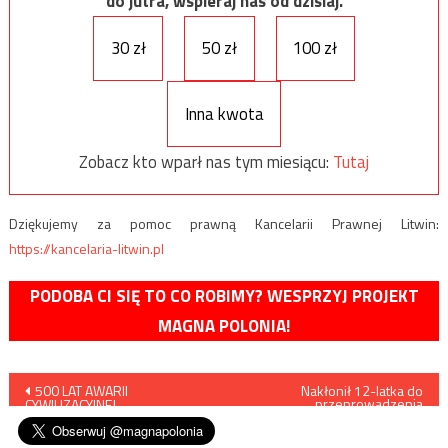
do jutra, wspieraj nas od dzisiaj.
30 zł
50 zł
100 zł
Inna kwota
Zobacz kto wparł nas tym miesiącu:
Tutaj
Dziękujemy za pomoc prawną Kancelarii Prawnej Litwin:
https://kancelaria-litwin.pl
PODOBA CI SIĘ TO CO ROBIMY? WESPRZYJ PROJEKT
MAGNA POLONIA!
Nawigacja
500 LAT AWARII
Nakłonił 12-latka do
przeprowadzenia
CYWILIZACYJNEJ
samobójczego zamachu
wpisu
bombowego na jarmark
bożonarodzeniowy