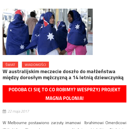
ŚWIAT
WIADOMOŚCI
W australijskim meczecie doszło do małżeństwa
między dorosłym mężczyzną a 14 letnią dziewczynką
PODOBA CI SIĘ TO CO ROBIMY? WESPRZYJ PROJEKT
MAGNA POLONIA!
22 maja 2017
W Melbourne postawiono zarzuty imamowi Ibrahimowi Omerdicowi