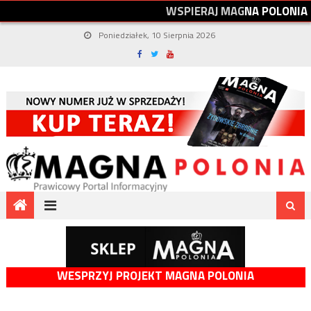
W
S
P
I
E
R
A
J
M
A
G
N
A
P
O
L
O
N
I
A
Poniedziałek, 10 Sierpnia 2026
WESPRZYJ PROJEKT MAGNA POLONIA