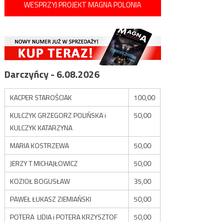
WESPRZYJ PROJEKT MAGNA POLONIA
Darczyńcy - 6.08.2026
KACPER STAROŚCIAK
100,00
KULCZYK GRZEGORZ POLIŃSKA i
50,00
KULCZYK KATARZYNA
MARIA KOSTRZEWA
50,00
JERZY T MICHAJŁOWICZ
50,00
KOZIOŁ BOGUSŁAW
35,00
PAWEŁ ŁUKASZ ZIEMIAŃSKI
50,00
POTERA LIDIA i POTERA KRZYSZTOF
50,00