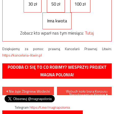
30 zł
50 zł
100 zł
Inna kwota
Zobacz kto wparł nas tym miesiącu:
Tutaj
Dziękujemy za pomoc prawną Kancelarii Prawnej Litwin:
https://kancelaria-litwin.pl
PODOBA CI SIĘ TO CO ROBIMY? WESPRZYJ PROJEKT
MAGNA POLONIA!
Nawigacja
Nie żyje Zbigniew Wodecki
Wybuch koło biura Korpusu
Narodowego w Kijowie
wpisu
Telegram
https://t.me/magnapolonia