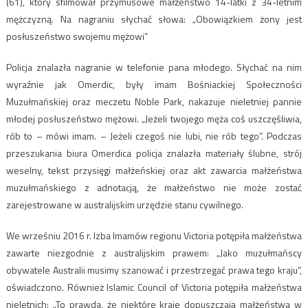
(61), który sfilmował przymusowe małżeństwo 14-latki z 34-letnim
mężczyzną. Na nagraniu słychać słowa: „Obowiązkiem żony jest
posłuszeństwo swojemu mężowi”
Policja znalazła nagranie w telefonie pana młodego. Słychać na nim
wyraźnie jak Omerdic, były imam Bośniackiej Społeczności
Muzułmańskiej oraz meczetu Noble Park, nakazuje nieletniej pannie
młodej posłuszeństwo mężowi. „Jeżeli twojego męża coś uszczęśliwia,
rób to – mówi imam. – Jeżeli czegoś nie lubi, nie rób tego”. Podczas
przeszukania biura Omerdica policja znalazła materiały ślubne, strój
weselny, tekst przysięgi małżeńskiej oraz akt zawarcia małżeństwa
muzułmańskiego z adnotacją, że małżeństwo nie może zostać
zarejestrowane w australijskim urzędzie stanu cywilnego.
We wrześniu 2016 r. Izba Imamów regionu Victoria potępiła małżeństwa
zawarte niezgodnie z australijskim prawem: „Jako muzułmańscy
obywatele Australii musimy szanować i przestrzegać prawa tego kraju”,
oświadczono. Również Islamic Council of Victoria potępiła małżeństwa
nieletnich: „To prawda, że niektóre kraje dopuszczają małżeństwa w