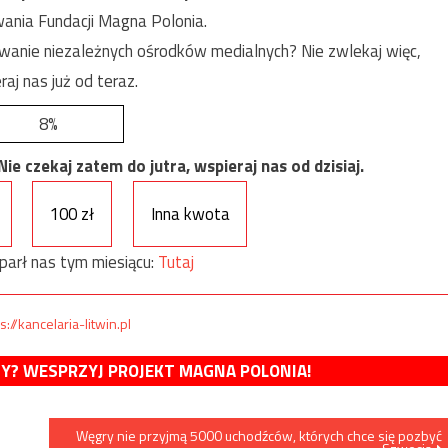
ania Fundacji Magna Polonia.
anie niezależnych ośrodków medialnych? Nie zwlekaj więc,
raj nas już od teraz.
8%
e czekaj zatem do jutra, wspieraj nas od dzisiaj.
100 zł
Inna kwota
parł nas tym miesiącu:
Tutaj
s://kancelaria-litwin.pl
MY? WESPRZYJ PROJEKT MAGNA POLONIA!
Węgry nie przyjmą 5000 uchodźców, których chce się pozbyć