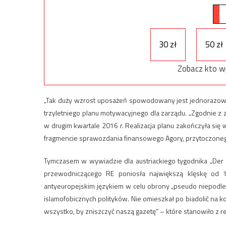
30 zł
50 zł
Zobacz kto w
„Tak duży wzrost uposażeń spowodowany jest jednorazowymi
trzyletniego planu motywacyjnego dla zarządu. „Zgodnie z z
w drugim kwartale 2016 r. Realizacja planu zakończyła się
fragmencie sprawozdania finansowego Agory, przytoczoneg
Tymczasem w wywiadzie dla austriackiego tygodnika „Der 
przewodniczącego RE poniosła największą klęskę od 
antyeuropejskim językiem w celu obrony „pseudo niepodległo
islamofobicznych polityków. Nie omieszkał po biadolić na k
wszystko, by zniszczyć naszą gazetę” – które stanowiło z re