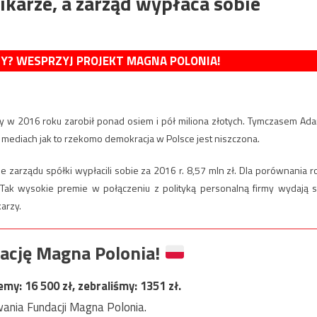
ikarze, a zarząd wypłaca sobie
MY? WESPRZYJ PROJEKT MAGNA POLONIA!
zy w 2016 roku zarobił ponad osiem i pół miliona złotych. Tymczasem Ad
ych mediach jak to rzekomo demokracja w Polsce jest niszczona.
zarządu spółki wypłacili sobie za 2016 r. 8,57 mln zł. Dla porównania r
 Tak wysokie premie w połączeniu z polityką personalną firmy wydają s
arzy.
ację Magna Polonia!
jemy:
16 500
zł, zebraliśmy:
1351
zł.
ania Fundacji Magna Polonia.