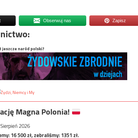
t
Obserwuj nas
Zapisz
nictwo:
t jeszcze naród polski?
ację Magna Polonia!
Sierpień 2026
jemy:
16 500
zł, zebraliśmy:
1351
zł.