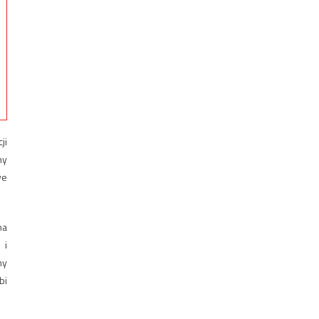
ji
ny
we
na
 i
my
bi