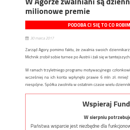
W Agorze zwalniani są dzienn
milionowe premie
PODOBA CI SIĘ TO CO ROBI
30 marca 2017
Zarząd Agory pomimo faktu, że zwalnia swoich dziennikar
Michnik zrobił sobie turnee po Austrii i żali się w tamtejsz
W ramach trzyletniego programu motywacyjnego członkowie 
wcześniej na ich konta wpłynęło prawie 6 mln zł. mniej!
niespójne. Spółka zwolniła w ostatnim czasie wielu dziennik
Wspieraj Fund
W sierpniu potrzebu
Państwa wsparcie jest niezbędne dla funkcjonow