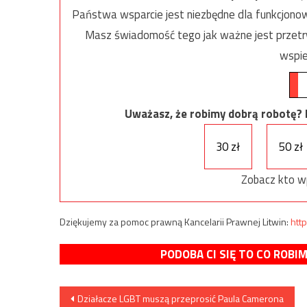
Państwa wsparcie jest niezbędne dla funkcjonow
Masz świadomość tego jak ważne jest przetrw
wspie
Uważasz, że robimy dobrą robotę? Ni
30 zł
50 zł
Zobacz kto w
Dziękujemy za pomoc prawną Kancelarii Prawnej Litwin:
http
PODOBA CI SIĘ TO CO ROBI
Nawigacja
Działacze LGBT muszą przeprosić Paula Camerona