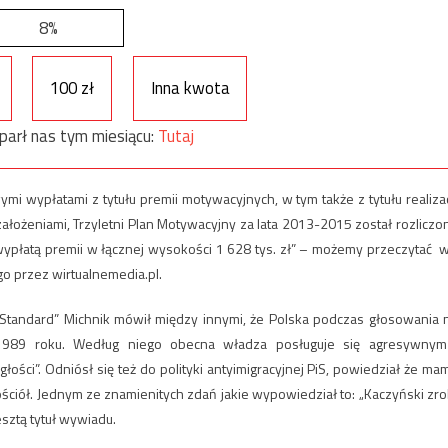
8%
100 zł
Inna kwota
parł nas tym miesiącu:
Tutaj
 wypłatami z tytułu premii motywacyjnych, w tym także z tytułu realizac
ałożeniami, Trzyletni Plan Motywacyjny za lata 2013-2015 został rozliczo
 wypłatą premii w łącznej wysokości 1 628 tys. zł” – możemy przeczytać 
o przez wirtualnemedia.pl.
Standard” Michnik mówił między innymi, że Polska podczas głosowania 
1989 roku. Według niego obecna władza posługuje się agresywnym
ści”. Odniósł się też do polityki antyimigracyjnej PiS, powiedział że ma
ościół. Jednym ze znamienitych zdań jakie wypowiedział to: „Kaczyński zro
sztą tytuł wywiadu.