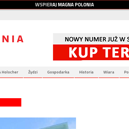
W
S
P
I
E
R
A
J
M
A
G
N
A
P
O
L
O
N
I
A
& Holocher
Żydzi
Gospodarka
Historia
Wiara
Po