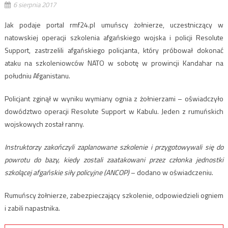
6 sierpnia 2017
Jak podaje portal rmf24.pl umuńscy żołnierze, uczestniczący w
natowskiej operacji szkolenia afgańskiego wojska i policji Resolute
Support, zastrzelili afgańskiego policjanta, który próbował dokonać
ataku na szkoleniowców NATO w sobotę w prowincji Kandahar na
południu Afganistanu.
Policjant zginął w wyniku wymiany ognia z żołnierzami – oświadczyło
dowództwo operacji Resolute Support w Kabulu. Jeden z rumuńskich
wojskowych został ranny.
Instruktorzy zakończyli zaplanowane szkolenie i przygotowywali się do
powrotu do bazy, kiedy zostali zaatakowani przez członka jednostki
szkolącej afgańskie siły policyjne (ANCOP)
– dodano w oświadczeniu.
Rumuńscy żołnierze, zabezpieczający szkolenie, odpowiedzieli ogniem
i zabili napastnika.