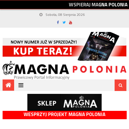
W
S
P
I
E
R
A
J
M
A
G
N
A
P
O
L
O
N
I
A
Sobota, 08 Sierpnia 2026
WESPRZYJ PROJEKT MAGNA POLONIA