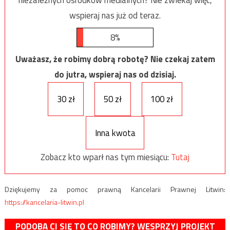
niezależnych ośrodków medialnych? Nie zwlekaj więc,
wspieraj nas już od teraz.
8%
Uważasz, że robimy dobrą robotę? Nie czekaj zatem
do jutra, wspieraj nas od dzisiaj.
30 zł
50 zł
100 zł
Inna kwota
Zobacz kto wparł nas tym miesiącu:
Tutaj
Dziękujemy za pomoc prawną Kancelarii Prawnej Litwin:
https://kancelaria-litwin.pl
PODOBA CI SIĘ TO CO ROBIMY? WESPRZYJ PROJEKT