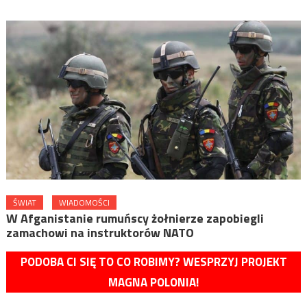
ŚWIAT
WIADOMOŚCI
W Afganistanie rumuńscy żołnierze zapobiegli
zamachowi na instruktorów NATO
PODOBA CI SIĘ TO CO ROBIMY? WESPRZYJ PROJEKT
MAGNA POLONIA!