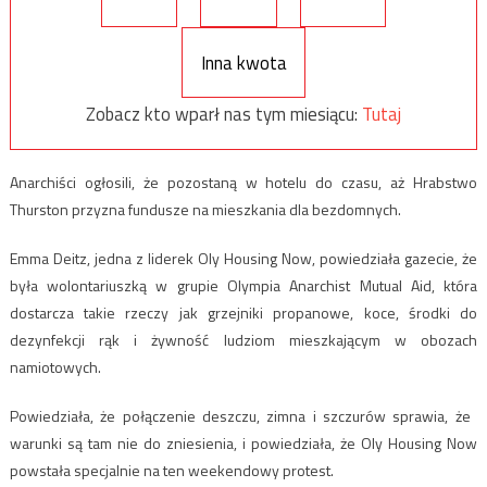
Inna kwota
Zobacz kto wparł nas tym miesiącu:
Tutaj
Anarchiści ogłosili, że pozostaną w hotelu do czasu, aż Hrabstwo
Thurston przyzna fundusze na mieszkania dla bezdomnych.
Emma Deitz, jedna z liderek Oly Housing Now, powiedziała gazecie, że
była wolontariuszką w grupie Olympia Anarchist Mutual Aid, która
dostarcza takie rzeczy jak grzejniki propanowe, koce, środki do
dezynfekcji rąk i żywność ludziom mieszkającym w obozach
namiotowych.
Powiedziała, że ​​połączenie deszczu, zimna i szczurów sprawia, że ​​
warunki są tam nie do zniesienia, i powiedziała, że ​​Oly Housing Now
powstała specjalnie na ten weekendowy protest.