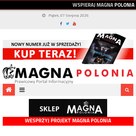
W
S
P
I
E
R
A
J
M
A
G
N
A
P
O
L
O
N
I
A
Piątek, 07 Sierpnia 2026
WESPRZYJ PROJEKT MAGNA POLONIA