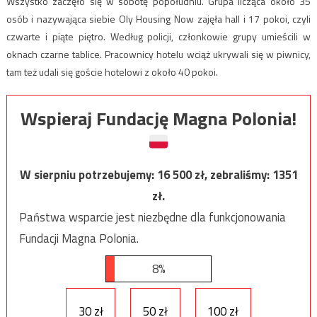
Wszystko zaczęło się w sobotę popołudniu. Grupa licząca około 35
osób i nazywająca siebie Oly Housing Now zajęła hall i 17 pokoi, czyli
czwarte i piąte piętro. Według policji, członkowie grupy umieścili w
oknach czarne tablice. Pracownicy hotelu wciąż ukrywali się w piwnicy,
tam też udali się goście hotelowi z około 40 pokoi.
Wspieraj Fundację Magna Polonia!
W sierpniu potrzebujemy:
16 500
zł, zebraliśmy:
1351
zł.
Państwa wsparcie jest niezbędne dla funkcjonowania
Fundacji Magna Polonia.
8%
30 zł
50 zł
100 zł