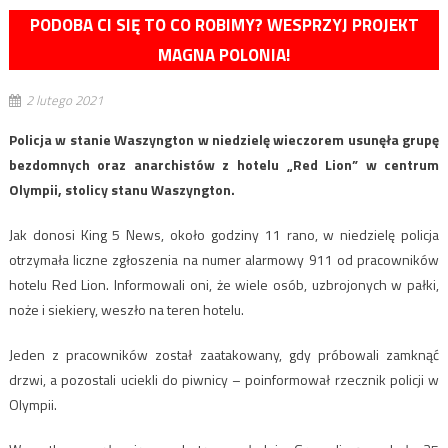
PODOBA CI SIĘ TO CO ROBIMY? WESPRZYJ PROJEKT
MAGNA POLONIA!
2 lutego 2021
Policja w stanie Waszyngton w niedzielę wieczorem usunęła grupę
bezdomnych oraz anarchistów z hotelu „Red Lion” w centrum
Olympii, stolicy stanu Waszyngton.
Jak donosi King 5 News, około godziny 11 rano, w niedzielę policja
otrzymała liczne zgłoszenia na numer alarmowy 911 od pracowników
hotelu Red Lion. Informowali oni, że wiele osób, uzbrojonych w pałki,
noże i siekiery, weszło na teren hotelu.
Jeden z pracowników został zaatakowany, gdy próbowali zamknąć
drzwi, a pozostali uciekli do piwnicy – poinformował rzecznik policji w
Olympii.