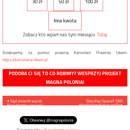
30 zł
50 zł
100 zł
Inna kwota
Zobacz kto wparł nas tym miesiącu:
Tutaj
Dziękujemy za pomoc prawną Kancelarii Prawnej Litwin:
https://kancelaria-litwin.pl
PODOBA CI SIĘ TO CO ROBIMY? WESPRZYJ PROJEKT
MAGNA POLONIA!
Nawigacja
Sąd zmienił wyrok
Starship SpaceX SN9
eksplodował przy próbie
Nawalnemu, rosyjski
lądowania
wpisu
opozycjonista 3,5 roku ma
spędzić w więzieniu
Telegram
https://t.me/magnapolonia