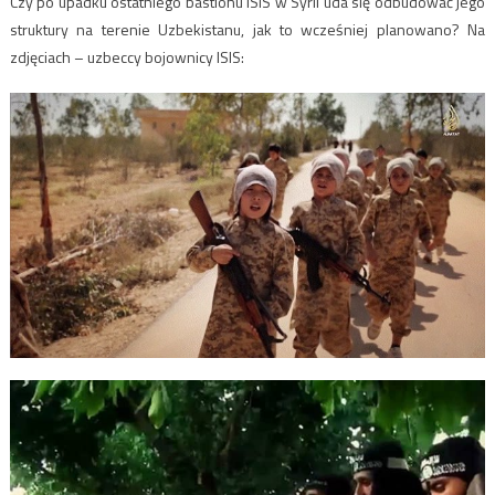
Czy po upadku ostatniego bastionu ISIS w Syrii uda się odbudować jego
struktury na terenie Uzbekistanu, jak to wcześniej planowano? Na
zdjęciach – uzbeccy bojownicy ISIS: