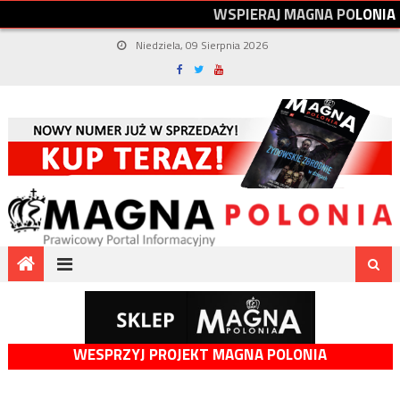
W
S
P
I
E
R
A
J
M
A
G
N
A
P
O
L
O
N
I
A
Niedziela, 09 Sierpnia 2026
WESPRZYJ PROJEKT MAGNA POLONIA