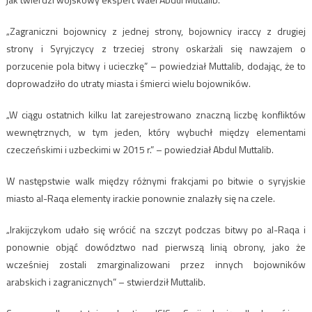
„Zagraniczni bojownicy z jednej strony, bojownicy iraccy z drugiej
strony i Syryjczycy z trzeciej strony oskarżali się nawzajem o
porzucenie pola bitwy i ucieczkę” – powiedział Muttalib, dodając, że to
doprowadziło do utraty miasta i śmierci wielu bojowników.
„W ciągu ostatnich kilku lat zarejestrowano znaczną liczbę konfliktów
wewnętrznych, w tym jeden, który wybuchł między elementami
czeczeńskimi i uzbeckimi w 2015 r.” – powiedział Abdul Muttalib.
W następstwie walk między różnymi frakcjami po bitwie o syryjskie
miasto al-Raqa elementy irackie ponownie znalazły się na czele.
„Irakijczykom udało się wrócić na szczyt podczas bitwy po al-Raqa i
ponownie objąć dowództwo nad pierwszą linią obrony, jako że
wcześniej zostali zmarginalizowani przez innych bojowników
arabskich i zagranicznych” – stwierdził Muttalib.