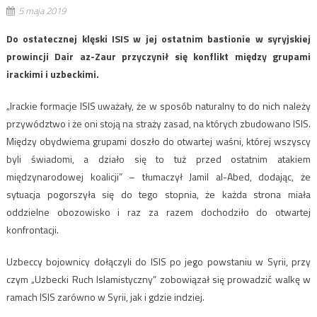
5 maja 2019
Do ostatecznej klęski ISIS w jej ostatnim bastionie w syryjskiej
prowincji Dair az-Zaur przyczynił się konflikt między grupami
irackimi i uzbeckimi.
„Irackie formacje ISIS uważały, że w sposób naturalny to do nich należy
przywództwo i że oni stoją na straży zasad, na których zbudowano ISIS.
Między obydwiema grupami doszło do otwartej waśni, której wszyscy
byli świadomi, a działo się to tuż przed ostatnim atakiem
międzynarodowej koalicji” – tłumaczył Jamil al-Abed, dodając, że
sytuacja pogorszyła się do tego stopnia, że ​​każda strona miała
oddzielne obozowisko i raz za razem dochodziło do otwartej
konfrontacji.
Uzbeccy bojownicy dołączyli do ISIS po jego powstaniu w Syrii, przy
czym „Uzbecki Ruch Islamistyczny” zobowiązał się prowadzić walkę w
ramach ISIS zarówno w Syrii, jak i gdzie indziej.