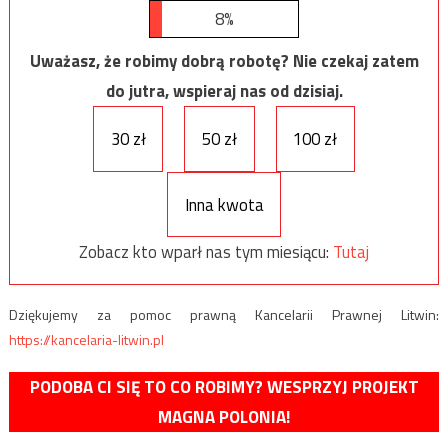
8%
Uważasz, że robimy dobrą robotę? Nie czekaj zatem
do jutra, wspieraj nas od dzisiaj.
30 zł
50 zł
100 zł
Inna kwota
Zobacz kto wparł nas tym miesiącu:
Tutaj
Dziękujemy za pomoc prawną Kancelarii Prawnej Litwin:
https://kancelaria-litwin.pl
PODOBA CI SIĘ TO CO ROBIMY? WESPRZYJ PROJEKT
MAGNA POLONIA!