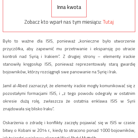
Inna kwota
Zobacz kto wparł nas tym miesiącu:
Tutaj
Było to ważne dla ISIS, ponieważ „konieczne było utworzenie
przyczółka, aby zapewnić mu przetrwanie i ekspansję po utracie
kontroli nad Syrią i Irakiem”. Z drugiej strony – elementy irackie
stanowiły kręgosłup ISIS, ponieważ reprezentowały starą gwardię
bojowników, którzy rozciągnęli swe panowanie na Syrię i Irak.
Jamil al-Abed zaznaczył, że elementy irackie mogły komunikować się z
pozostałymi formacjami ISIS, i „z tego powodu odegrały w ostatnim
okresie dużą rolę, zwłaszcza że ostatnia enklawa ISIS w Syrii
znajdowała się blisko Iraku”.
Oskarżenia o zdradę i konflikty zaczęły pojawiać się w ISIS w czasie
bitwy o Kobani w 2014 r., kiedy to utracono ponad 1000 bojowników,
jak twierdzi wojskowy ekspert Wael Abdul Muttalib.