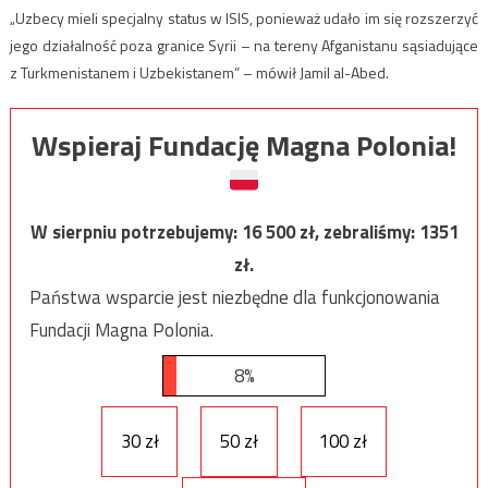
„Uzbecy mieli specjalny status w ISIS, ponieważ udało im się rozszerzyć
jego działalność poza granice Syrii – na tereny Afganistanu sąsiadujące
z Turkmenistanem i Uzbekistanem” – mówił Jamil al-Abed.
Wspieraj Fundację Magna Polonia!
W sierpniu potrzebujemy:
16 500
zł, zebraliśmy:
1351
zł.
Państwa wsparcie jest niezbędne dla funkcjonowania
Fundacji Magna Polonia.
8%
30 zł
50 zł
100 zł