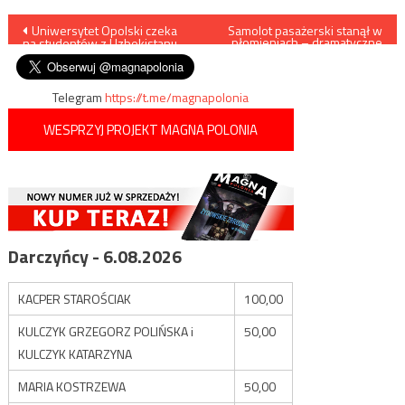
Nawigacja
Uniwersytet Opolski czeka
Samolot pasażerski stanął w
płomieniach – dramatyczne
na studentów z Uzbekistanu
sceny na lotnisku
wpisu
Szeremietiewo
Telegram
https://t.me/magnapolonia
WESPRZYJ PROJEKT MAGNA POLONIA
Darczyńcy - 6.08.2026
KACPER STAROŚCIAK
100,00
KULCZYK GRZEGORZ POLIŃSKA i
50,00
KULCZYK KATARZYNA
MARIA KOSTRZEWA
50,00