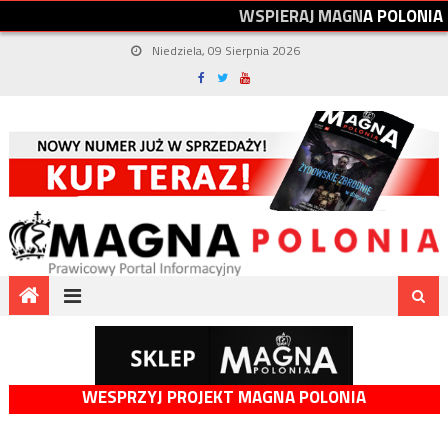
W
S
P
I
E
R
A
J
M
A
G
N
A
P
O
L
O
N
I
A
Niedziela, 09 Sierpnia 2026
WESPRZYJ PROJEKT MAGNA POLONIA