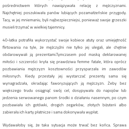
pośrednictwem których nawiązywała relację z mężczyznami.
Najchętniej poszukiwała panów lubiących pozamałżeńskie przygody.
Tacy, w jej mniemaniu, byli najbezpieczniejsi, ponieważ swoje grzeszki
musieli trzymać w wielkiej tajemnicy.
40-latka potrafiła wykorzystać swoje kobiece atuty oraz umiejętność
flirtowania na tyle, że mężczyźni nie tylko jej ulegali, ale chętnie
obdarowywali ją prezentami.Tymczasem pod maską deklarowanej
miłości i szczerości kryła się prawdziwa femme fatale, która oprócz
pozbawiania mężczyzn kosztowności przysparzała im zawodów
miłosnych. Kiedy przestały jej wystarczać prezenty sama się
wynagradzała, okradając faworyzujących ją mężczyzn. Żeby bez
większego trudu osiągnąć swój cel, dosypywała do napojów lub
jedzenia serwowanego panom środki o działaniu nasennym, po czym
pozbawiała ich gotówki, drogich zegarków, złotych biżuterii albo
zabierała ich karty płatnicze i sama dokonywała wypłat.
Wydawałoby się, że taka sytuacja może trwać bez końca. Sprawa