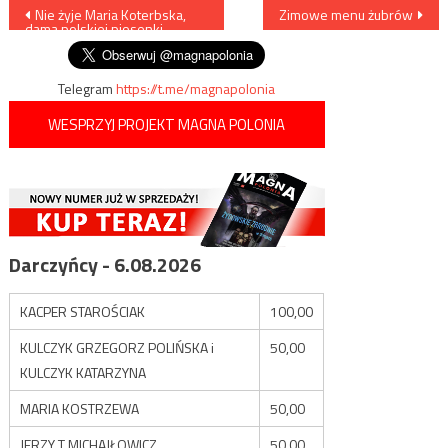
Nawigacja
Nie żyje Maria Koterbska,
Zimowe menu żubrów
dama polskiej piosenki
wpisu
Telegram
https://t.me/magnapolonia
WESPRZYJ PROJEKT MAGNA POLONIA
Darczyńcy - 6.08.2026
KACPER STAROŚCIAK
100,00
KULCZYK GRZEGORZ POLIŃSKA i
50,00
KULCZYK KATARZYNA
MARIA KOSTRZEWA
50,00
JERZY T MICHAJŁOWICZ
50,00