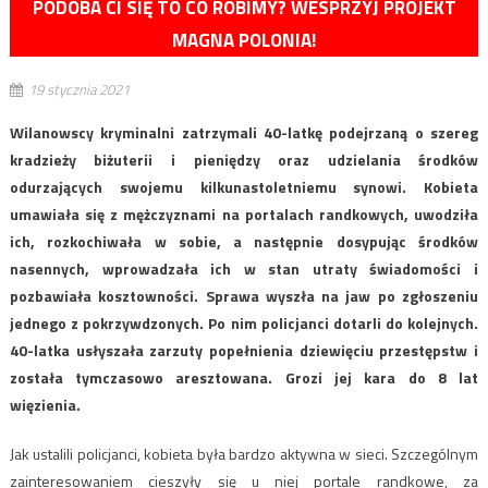
PODOBA CI SIĘ TO CO ROBIMY? WESPRZYJ PROJEKT
MAGNA POLONIA!
19 stycznia 2021
Wilanowscy kryminalni zatrzymali 40-latkę podejrzaną o szereg
kradzieży biżuterii i pieniędzy oraz udzielania środków
odurzających swojemu kilkunastoletniemu synowi. Kobieta
umawiała się z mężczyznami na portalach randkowych, uwodziła
ich, rozkochiwała w sobie, a następnie dosypując środków
nasennych, wprowadzała ich w stan utraty świadomości i
pozbawiała kosztowności. Sprawa wyszła na jaw po zgłoszeniu
jednego z pokrzywdzonych. Po nim policjanci dotarli do kolejnych.
40-latka usłyszała zarzuty popełnienia dziewięciu przestępstw i
została tymczasowo aresztowana. Grozi jej kara do 8 lat
więzienia.
Jak ustalili policjanci, kobieta była bardzo aktywna w sieci. Szczególnym
zainteresowaniem cieszyły się u niej portale randkowe, za