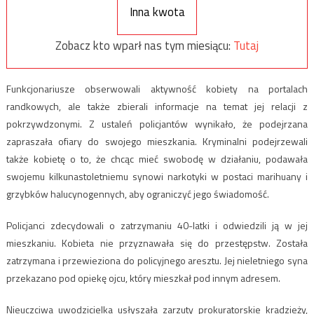
Inna kwota
Zobacz kto wparł nas tym miesiącu:
Tutaj
Funkcjonariusze obserwowali aktywność kobiety na portalach
randkowych, ale także zbierali informacje na temat jej relacji z
pokrzywdzonymi. Z ustaleń policjantów wynikało, że podejrzana
zapraszała ofiary do swojego mieszkania. Kryminalni podejrzewali
także kobietę o to, że chcąc mieć swobodę w działaniu, podawała
swojemu kilkunastoletniemu synowi narkotyki w postaci marihuany i
grzybków halucynogennych, aby ograniczyć jego świadomość.
Policjanci zdecydowali o zatrzymaniu 40-latki i odwiedzili ją w jej
mieszkaniu. Kobieta nie przyznawała się do przestępstw. Została
zatrzymana i przewieziona do policyjnego aresztu. Jej nieletniego syna
przekazano pod opiekę ojcu, który mieszkał pod innym adresem.
Nieuczciwa uwodzicielka usłyszała zarzuty prokuratorskie kradzieży,