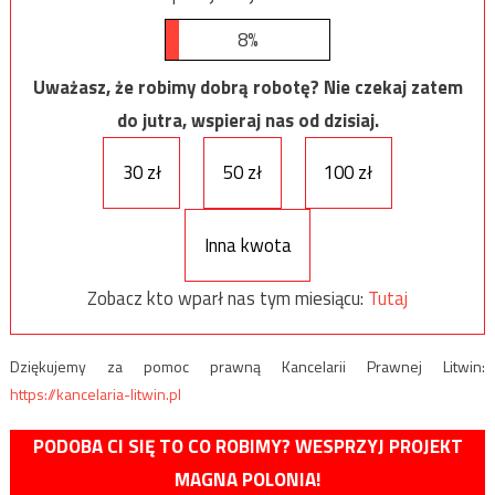
8%
Uważasz, że robimy dobrą robotę? Nie czekaj zatem
do jutra, wspieraj nas od dzisiaj.
30 zł
50 zł
100 zł
Inna kwota
Zobacz kto wparł nas tym miesiącu:
Tutaj
Dziękujemy za pomoc prawną Kancelarii Prawnej Litwin:
https://kancelaria-litwin.pl
PODOBA CI SIĘ TO CO ROBIMY? WESPRZYJ PROJEKT
MAGNA POLONIA!