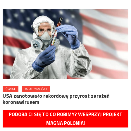
ŚWIAT
WIADOMOŚCI
USA zanotowało rekordowy przyrost zarażeń
koronawirusem
PODOBA CI SIĘ TO CO ROBIMY? WESPRZYJ PROJEKT
MAGNA POLONIA!