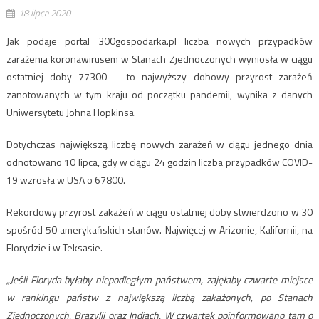
18 lipca 2020
Jak podaje portal 300gospodarka.pl liczba nowych przypadków
zarażenia koronawirusem w Stanach Zjednoczonych wyniosła w ciągu
ostatniej doby 77300 – to najwyższy dobowy przyrost zarażeń
zanotowanych w tym kraju od początku pandemii, wynika z danych
Uniwersytetu Johna Hopkinsa.
Dotychczas największą liczbę nowych zarażeń w ciągu jednego dnia
odnotowano 10 lipca, gdy w ciągu 24 godzin liczba przypadków COVID-
19 wzrosła w USA o 67800.
Rekordowy przyrost zakażeń w ciągu ostatniej doby stwierdzono w 30
spośród 50 amerykańskich stanów. Najwięcej w Arizonie, Kalifornii, na
Florydzie i w Teksasie.
„Jeśli Floryda byłaby niepodległym państwem, zajęłaby czwarte miejsce
w rankingu państw z największą liczbą zakażonych, po Stanach
Zjednoczonych, Brazylii oraz Indiach. W czwartek poinformowano tam o