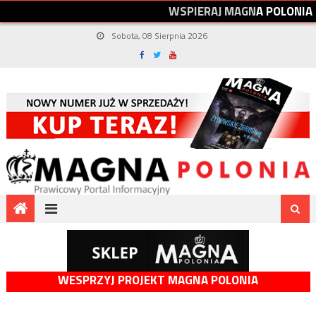
W
S
P
I
E
R
A
J
M
A
G
N
A
P
O
L
O
N
I
A
Sobota, 08 Sierpnia 2026
WESPRZYJ PROJEKT MAGNA POLONIA