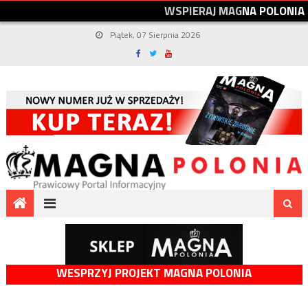
W
S
P
I
E
R
A
J
M
A
G
N
A
P
O
L
O
N
I
A
Piątek, 07 Sierpnia 2026
WESPRZYJ PROJEKT MAGNA POLONIA