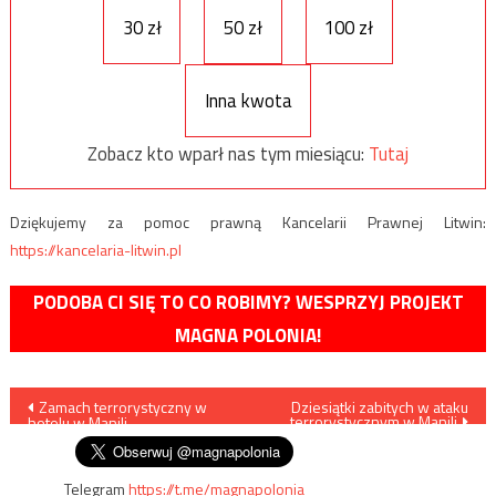
30 zł
50 zł
100 zł
Inna kwota
Zobacz kto wparł nas tym miesiącu:
Tutaj
Dziękujemy za pomoc prawną Kancelarii Prawnej Litwin:
https://kancelaria-litwin.pl
PODOBA CI SIĘ TO CO ROBIMY? WESPRZYJ PROJEKT
MAGNA POLONIA!
Nawigacja
Zamach terrorystyczny w
Dziesiątki zabitych w ataku
terrorystycznym w Manili
hotelu w Manili
wpisu
Telegram
https://t.me/magnapolonia