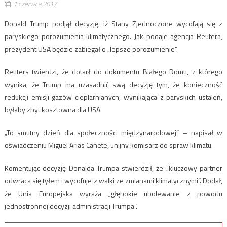
1 czerwca 2017
Donald Trump podjął decyzję, iż Stany Zjednoczone wycofają się z
paryskiego porozumienia klimatycznego. Jak podaje agencja Reutera,
prezydent USA będzie zabiegał o „lepsze porozumienie”.
Reuters twierdzi, że dotarł do dokumentu Białego Domu, z którego
wynika, że Trump ma uzasadnić swą decyzję tym, że konieczność
redukcji emisji gazów cieplarnianych, wynikająca z paryskich ustaleń,
byłaby zbyt kosztowna dla USA.
„To smutny dzień dla społeczności międzynarodowej” – napisał w
oświadczeniu Miguel Arias Canete, unijny komisarz do spraw klimatu.
Komentując decyzję Donalda Trumpa stwierdził, że „kluczowy partner
odwraca się tyłem i wycofuje z walki ze zmianami klimatycznymi”. Dodał,
że Unia Europejska wyraża „głębokie ubolewanie z powodu
jednostronnej decyzji administracji Trumpa”.