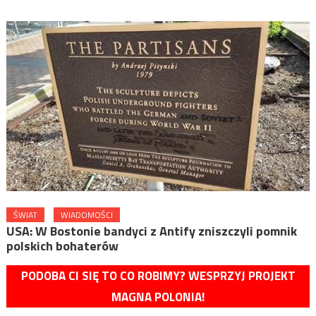
ŚWIAT
WIADOMOŚCI
USA: W Bostonie bandyci z Antify zniszczyli pomnik
polskich bohaterów
PODOBA CI SIĘ TO CO ROBIMY? WESPRZYJ PROJEKT
MAGNA POLONIA!