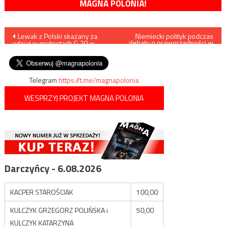
MAGNA POLONIA!
Nawigacja
Lewak z Polski skazany za
Niemiecki polityk podczas
debaty o praworządności w
udział w protestach G 20 w
Polsce stanął w naszej
wpisu
Hamburgu
obronie (VIDEO)
Telegram
https://t.me/magnapolonia
WESPRZYJ PROJEKT MAGNA POLONIA
Darczyńcy - 6.08.2026
KACPER STAROŚCIAK
100,00
KULCZYK GRZEGORZ POLIŃSKA i
50,00
KULCZYK KATARZYNA