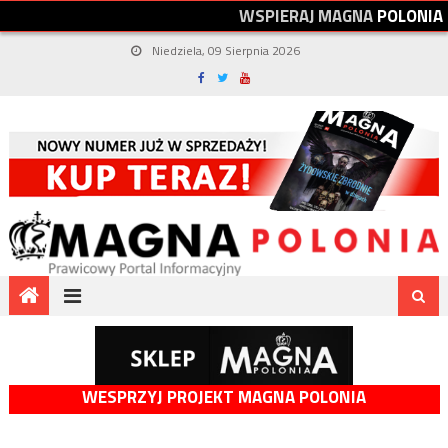
W
S
P
I
E
R
A
J
M
A
G
N
A
P
O
L
O
N
I
A
Niedziela, 09 Sierpnia 2026
WESPRZYJ PROJEKT MAGNA POLONIA