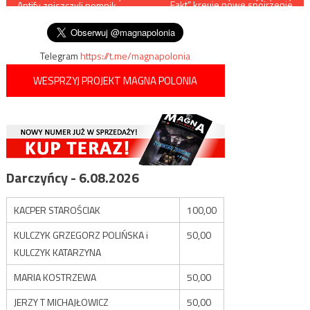
„Fakt” kreuje nowe spojrzenie
Antify zniszczyli pomnik
na historię
wpisu
polskich bohaterów
Telegram
https://t.me/magnapolonia
WESPRZYJ PROJEKT MAGNA POLONIA
Darczyńcy - 6.08.2026
KACPER STAROŚCIAK
100,00
KULCZYK GRZEGORZ POLIŃSKA i
50,00
KULCZYK KATARZYNA
MARIA KOSTRZEWA
50,00
JERZY T MICHAJŁOWICZ
50,00