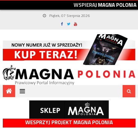
W
S
P
I
E
R
A
J
M
A
G
N
A
P
O
L
O
N
I
A
Piątek, 07 Sierpnia 2026
WESPRZYJ PROJEKT MAGNA POLONIA