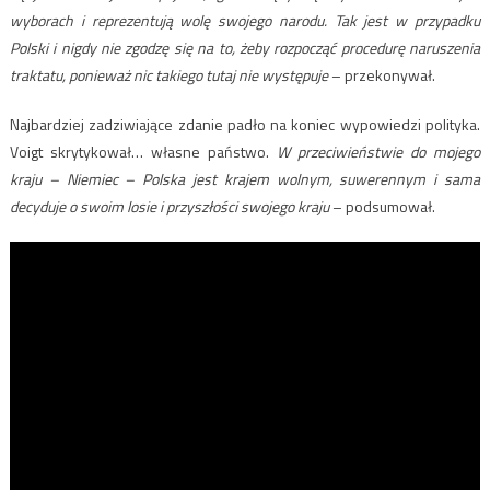
wyborach i reprezentują wolę swojego narodu. Tak jest w przypadku
Polski i nigdy nie zgodzę się na to, żeby rozpocząć procedurę naruszenia
traktatu, ponieważ nic takiego tutaj nie występuje
– przekonywał.
Najbardziej zadziwiające zdanie padło na koniec wypowiedzi polityka.
Voigt skrytykował… własne państwo.
W przeciwieństwie do mojego
kraju – Niemiec – Polska jest krajem wolnym, suwerennym i sama
decyduje o swoim losie i przyszłości swojego kraju
– podsumował.