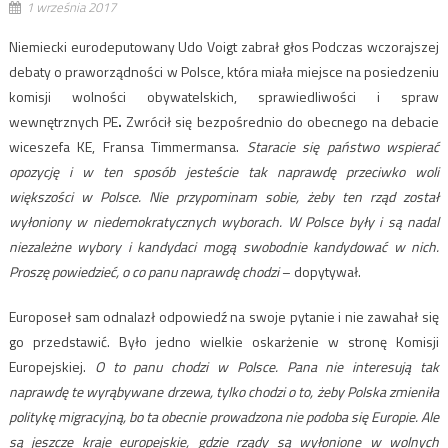
1 września 2017
Niemiecki eurodeputowany Udo Voigt zabrał głos Podczas wczorajszej
debaty o praworządności w Polsce, która miała miejsce na posiedzeniu
komisji wolności obywatelskich, sprawiedliwości i spraw
wewnętrznych
PE
.
Zwrócił się bezpośrednio do obecnego na debacie
wiceszefa KE, Fransa Timmermansa.
Staracie się państwo wspierać
opozycję i w ten sposób jesteście tak naprawdę przeciwko woli
większości w Polsce. Nie przypominam sobie, żeby ten rząd został
wyłoniony w niedemokratycznych wyborach. W Polsce były i są nadal
niezależne wybory i kandydaci mogą swobodnie kandydować w nich.
Proszę powiedzieć, o co panu naprawdę chodzi
– dopytywał.
Europoseł sam odnalazł odpowiedź na swoje pytanie i nie zawahał się
go przedstawić. Było jedno wielkie oskarżenie w stronę Komisji
Europejskiej.
O to panu chodzi w Polsce. Pana nie interesują tak
naprawdę te wyrąbywane drzewa, tylko chodzi o to, żeby Polska zmieniła
politykę migracyjną, bo ta obecnie prowadzona nie podoba się Europie. Ale
są jeszcze kraje europejskie, gdzie rządy są wyłonione w wolnych