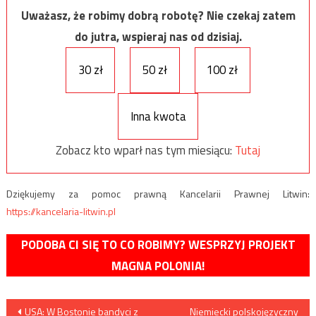
Uważasz, że robimy dobrą robotę? Nie czekaj zatem
do jutra, wspieraj nas od dzisiaj.
30 zł
50 zł
100 zł
Inna kwota
Zobacz kto wparł nas tym miesiącu:
Tutaj
Dziękujemy za pomoc prawną Kancelarii Prawnej Litwin:
https://kancelaria-litwin.pl
PODOBA CI SIĘ TO CO ROBIMY? WESPRZYJ PROJEKT
MAGNA POLONIA!
Nawigacja
USA: W Bostonie bandyci z
Niemiecki polskojęzyczny